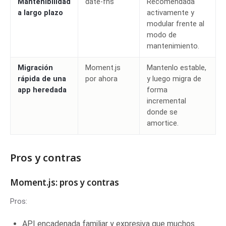
Mantenibilidad
date-fns
Recomendada
a largo plazo
activamente y
modular frente al
modo de
mantenimiento.
Migración
Moment.js
Mantenlo estable,
rápida de una
por ahora
y luego migra de
app heredada
forma
incremental
donde se
amortice.
Pros y contras
Moment.js: pros y contras
Pros:
API encadenada familiar y expresiva que muchos