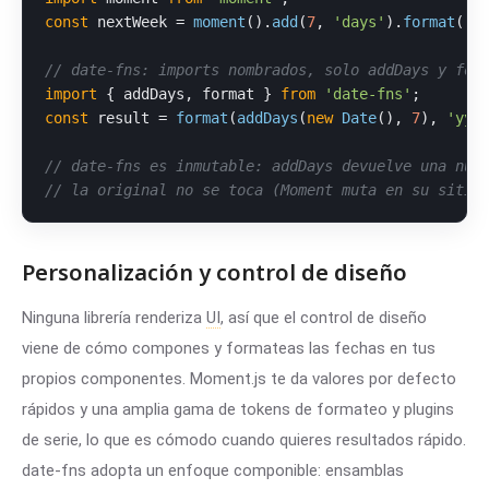
const
 nextWeek = 
moment
().
add
(
7
, 
'days'
).
format
(
'Y
// date-fns: imports nombrados, solo addDays y for
import
 { addDays, format } 
from
'date-fns'
const
 result = 
format
(
addDays
(
new
Date
(), 
7
), 
'yyy
// date-fns es inmutable: addDays devuelve una nue
// la original no se toca (Moment muta en su sitio
Personalización y control de diseño
Ninguna librería renderiza
UI
, así que el control de diseño
viene de cómo compones y formateas las fechas en tus
propios componentes. Moment.js te da valores por defecto
rápidos y una amplia gama de tokens de formateo y plugins
de serie, lo que es cómodo cuando quieres resultados rápido.
date-fns adopta un enfoque componible: ensamblas