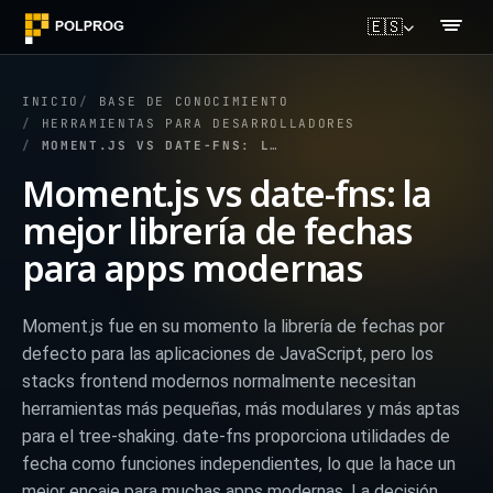
🇪🇸
INICIO
BASE DE CONOCIMIENTO
HERRAMIENTAS PARA DESARROLLADORES
MOMENT.JS VS DATE-FNS: LA MEJOR LIBRERÍA DE FECHAS PARA APPS MODERNAS
Moment.js vs date-fns: la
mejor librería de fechas
para apps modernas
Moment.js fue en su momento la librería de fechas por
defecto para las aplicaciones de JavaScript, pero los
stacks frontend modernos normalmente necesitan
herramientas más pequeñas, más modulares y más aptas
para el tree-shaking. date-fns proporciona utilidades de
fecha como funciones independientes, lo que la hace un
mejor encaje para muchas apps modernas. La decisión