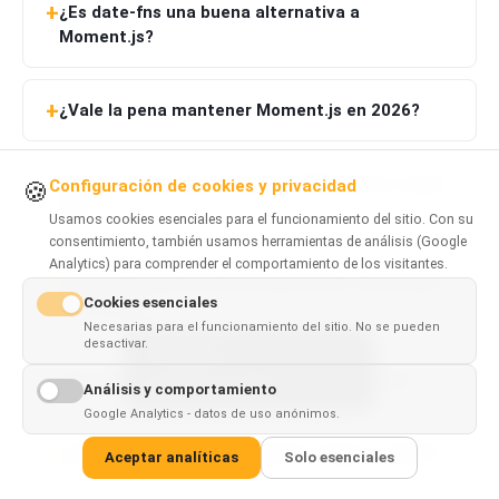
¿Es date-fns una buena alternativa a
Moment.js?
¿Vale la pena mantener Moment.js en 2026?
¿Cuál es mejor para startups, Moment.js o date-
Configuración de cookies y privacidad
🍪
fns?
Usamos cookies esenciales para el funcionamiento del sitio. Con su
consentimiento, también usamos herramientas de análisis (Google
Analytics) para comprender el comportamiento de los visitantes.
¿Cuál es mejor para el rendimiento y el tamaño
Cookies esenciales
de bundle?
Necesarias para el funcionamiento del sitio. No se pueden
desactivar.
This page is
✓
×
¿Se puede migrar de Moment.js a date-fns?
available in
English
Análisis y comportamiento
Google Analytics - datos de uso anónimos.
¿Qué librería de fechas debería elegir en 2026?
Aceptar analíticas
Solo esenciales