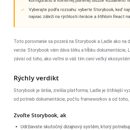
konfiguráciu a voliteľnej platenej službe vizuálneho 
Vyberajte podľa rozsahu: vyberte Storybook, keď najv
najviac záleží na rýchlosti iterácie a štíhlom React n
Toto porovnanie sa pozerá na Storybook a Ladle ako na 
verzia: Storybook vám dáva šírku a hĺbku dokumentácie, 
závisí od toho, ako veľmi si váš tím cení veľký ekosystém 
Rýchly verdikt
Storybook je širšia, zrelšia platforma; Ladle je štíhlejší 
od potrieb dokumentácie, počtu frameworkov a od toho, k
Zvoľte Storybook, ak
Udržiavate skutočný dizajnový systém, ktorý potreb