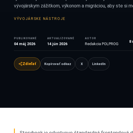
vývojárskym zážitkom, výkonom a migráciou, aby ste si mo
VÝVOJÁRSKE NÁSTROJE
PUBLIKOVANÉ
AKTUALIZOVANÉ
AUTOR
8
04 máj 2026
14 jún 2026
Redakcia POLPROG
Zdieľať
Kopírovať odkaz
X
LinkedIn
Storybook je odvetvovo štandardná frontendová di