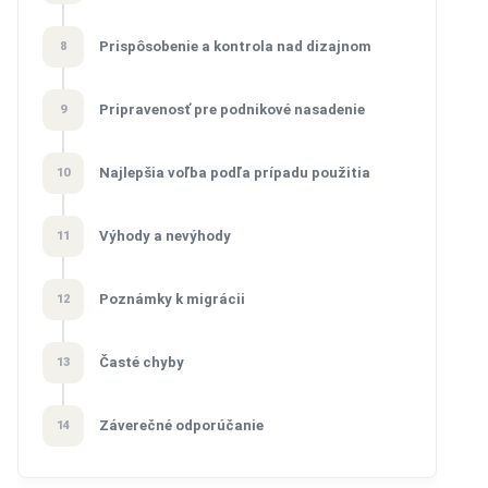
Prispôsobenie a kontrola nad dizajnom
8
Pripravenosť pre podnikové nasadenie
9
Najlepšia voľba podľa prípadu použitia
10
Výhody a nevýhody
11
Poznámky k migrácii
12
Časté chyby
13
Záverečné odporúčanie
14