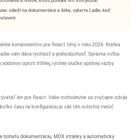
testovania a revízie, ktorú ponúka tím Storybook.
iac záleží na dokumentácii a šírke, vyberte Ladle, keď
astavení.
dielne komponentov pre React tímy v roku 2026. Krátka
Ladle vám dáva rýchlosť a jednoduchosť. Správna voľba
addonov oproti štíhlej, rýchlej slučke spätnej väzby.
vyzývateľ len pre React. Vaše rozhodnutie sa zvyčajne odvíja
oľko času na konfiguráciu je váš tím ochotný minúť.
uje bohatú dokumentáciu, MDX stránky a automaticky