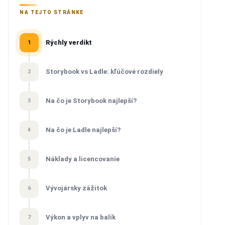
NA TEJTO STRÁNKE
Rýchly verdikt
1
Storybook vs Ladle: kľúčové rozdiely
2
Na čo je Storybook najlepší?
3
Na čo je Ladle najlepší?
4
Náklady a licencovanie
5
Vývojársky zážitok
6
Výkon a vplyv na balík
7