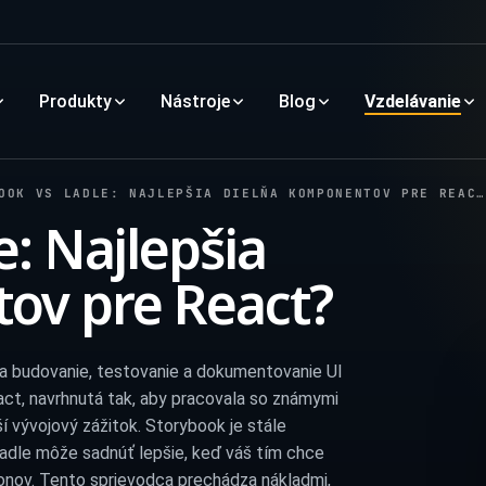
Produkty
Nástroje
Blog
Vzdelávanie
OOK VS LADLE: NAJLEPŠIA DIELŇA KOMPONENTOV PRE REACT?
e: Najlepšia
ov pre React?
a budovanie, testovanie a dokumentovanie UI
act, navrhnutá tak, aby pracovala so známymi
í vývojový zážitok. Storybook je stále
Ladle môže sadnúť lepšie, keď váš tím chce
nov. Tento sprievodca prechádza nákladmi,