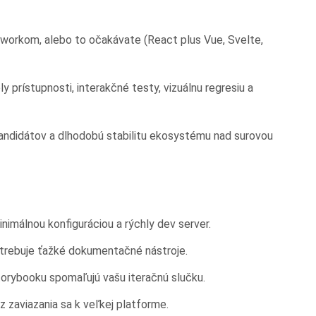
orkom, alebo to očakávate (React plus Vue, Svelte,
 prístupnosti, interakčné testy, vizuálnu regresiu a
kandidátov a dlhodobú stabilitu ekosystému nad surovou
nimálnou konfiguráciou a rýchly dev server.
trebuje ťažké dokumentačné nástroje.
Storybooku spomaľujú vašu iteračnú slučku.
zaviazania sa k veľkej platforme.