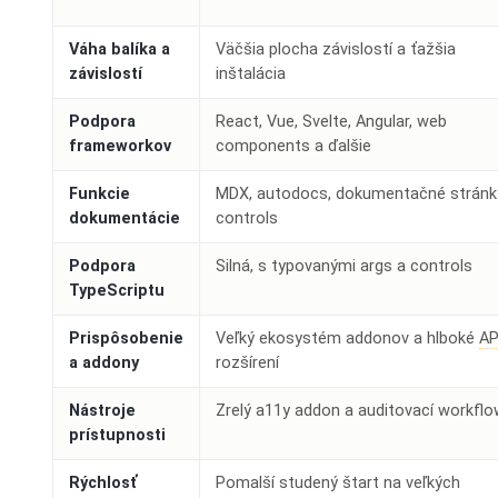
Váha balíka a
Väčšia plocha závislostí a ťažšia
závislostí
inštalácia
Podpora
React, Vue, Svelte, Angular, web
frameworkov
components a ďalšie
Funkcie
MDX, autodocs, dokumentačné stránk
dokumentácie
controls
Podpora
Silná, s typovanými args a controls
TypeScriptu
Prispôsobenie
Veľký ekosystém addonov a hlboké
AP
a addony
rozšírení
Nástroje
Zrelý a11y addon a auditovací workfl
prístupnosti
Rýchlosť
Pomalší studený štart na veľkých