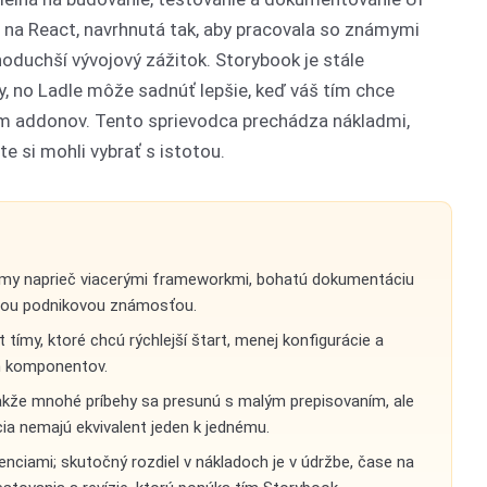
 na React, navrhnutá tak, aby pracovala so známymi
noduchší vývojový zážitok. Storybook je stále
, no Ladle môže sadnúť lepšie, keď váš tím chce
m addonov. Tento sprievodca prechádza nákladmi,
e si mohli vybrať s istotou.
témy naprieč viacerými frameworkmi, bohatú dokumentáciu
lnou podnikovou známosťou.
tímy, ktoré chcú rýchlejší štart, menej konfigurácie a
ch komponentov.
kže mnohé príbehy sa presunú s malým prepisovaním, ale
a nemajú ekvivalent jeden k jednému.
ciami; skutočný rozdiel v nákladoch je v údržbe, čase na