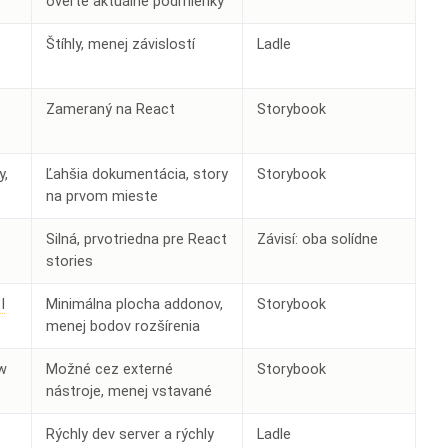
overte aktuálne podmienky
Štíhly, menej závislostí
Ladle
Zameraný na React
Storybook
y,
Ľahšia dokumentácia, story
Storybook
na prvom mieste
Silná, prvotriedna pre React
Závisí: oba solídne
stories
I
Minimálna plocha addonov,
Storybook
menej bodov rozšírenia
ow
Možné cez externé
Storybook
nástroje, menej vstavané
Rýchly dev server a rýchly
Ladle