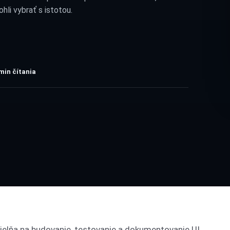
hli vybrať s istotou.
min čítania
elňa na budovanie, testovanie a dokumentovanie UI