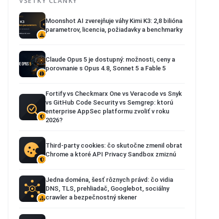
VŠETKY ČLÁNKY
Moonshot AI zverejňuje váhy Kimi K3: 2,8 bilióna
parametrov, licencia, požiadavky a benchmarky
Claude Opus 5 je dostupný: možnosti, ceny a
porovnanie s Opus 4.8, Sonnet 5 a Fable 5
Fortify vs Checkmarx One vs Veracode vs Snyk
vs GitHub Code Security vs Semgrep: ktorú
enterprise AppSec platformu zvoliť v roku
2026?
Third-party cookies: čo skutočne zmenil obrat
Chrome a ktoré API Privacy Sandbox zmiznú
Jedna doména, šesť rôznych právd: čo vidia
DNS, TLS, prehliadač, Googlebot, sociálny
crawler a bezpečnostný skener