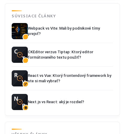
SÚVISIACE ČLÁNKY
Webpack vs Vite: Mali by podnikové tímy
prejsť?
CKEditor verzus Tiptap: Ktorý editor
formátovaného textu použiť?
React vs Vue: Ktorý frontendový framework by
ste si mali vybrať?
Next.js vs React: aký je rozdiel?