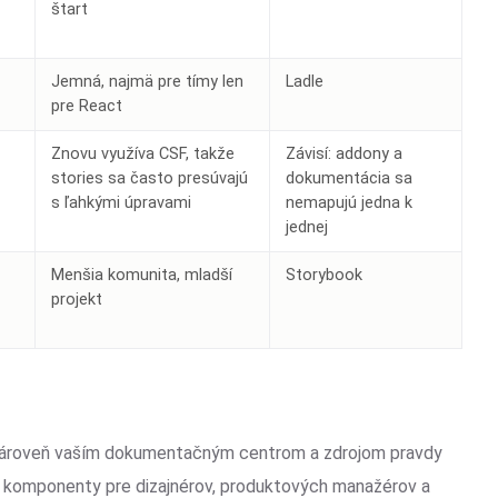
štart
Jemná, najmä pre tímy len
Ladle
pre React
Znovu využíva CSF, takže
Závisí: addony a
stories sa často presúvajú
dokumentácia sa
s ľahkými úpravami
nemapujú jedna k
jednej
Menšia komunita, mladší
Storybook
projekt
v zároveň vaším dokumentačným centrom a zdrojom pravdy
ú komponenty pre dizajnérov, produktových manažérov a