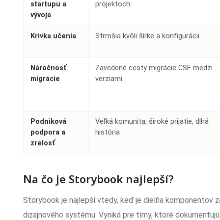
startupu a
projektoch
vývoja
Krivka učenia
Strmšia kvôli šírke a konfigurácii
Náročnosť
Zavedené cesty migrácie CSF medzi
migrácie
verziami
Podniková
Veľká komunita, široké prijatie, dlhá
podpora a
história
zrelosť
Na čo je Storybook najlepší?
Storybook je najlepší vtedy, keď je dielňa komponento
dizajnového systému. Vyniká pre tímy, ktoré dokumentuj