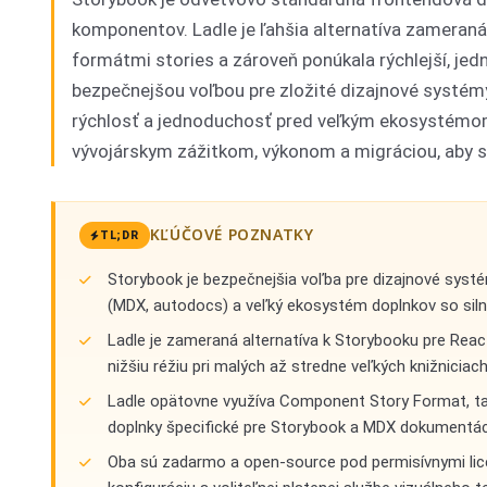
komponentov. Ladle je ľahšia alternatíva zameraná
formátmi stories a zároveň ponúkala rýchlejší, jed
bezpečnejšou voľbou pre zložité dizajnové systémy
rýchlosť a jednoduchosť pred veľkým ekosystémo
vývojárskym zážitkom, výkonom a migráciou, aby st
KĽÚČOVÉ POZNATKY
TL;DR
Storybook je bezpečnejšia voľba pre dizajnové sys
(MDX, autodocs) a veľký ekosystém doplnkov so si
Ladle je zameraná alternatíva k Storybooku pre React 
nižšiu réžiu pri malých až stredne veľkých knižnicia
Ladle opätovne využíva Component Story Format, ta
doplnky špecifické pre Storybook a MDX dokumentáci
Oba sú zadarmo a open-source pod permisívnymi licen