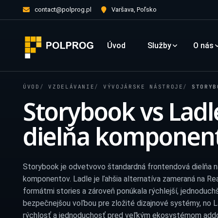
contact@polprog.pl
Varšava, Poľsko
Úvod
Služby
O nás
ÚVOD
VZDELÁVANIE
VÝVOJÁRSKE NÁSTROJE
STORYB
Storybook vs Ladl
dielňa komponent
Storybook je odvetvovo štandardná frontendová dielňa n
komponentov. Ladle je ľahšia alternatíva zameraná na Re
formátmi stories a zároveň ponúkala rýchlejší, jednoduchš
bezpečnejšou voľbou pre zložité dizajnové systémy, no 
rýchlosť a jednoduchosť pred veľkým ekosystémom addo