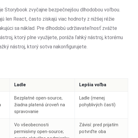
 je Storybook zvyčajne bezpečnejšou dlhodobou voľbou.
ú len React, často získajú viac hodnoty z nižšej réžie
akujúci sa náklad. Pre dlhodobú udržiavateľnosť zvážte
stroj, ktorý plne využijete, poráža ľahký nástroj, ktorému
ťažký nástroj, ktorý sotva nakonfigurujete.
Ladle
Lepšia voľba
á
Bezplatné open-source,
Ladle (menej
a
žiadna platená úroveň na
pohyblivých častí)
spravovanie
Vo všeobecnosti
Závisí: pred prijatím
permisívny open-source;
potvrďte oba