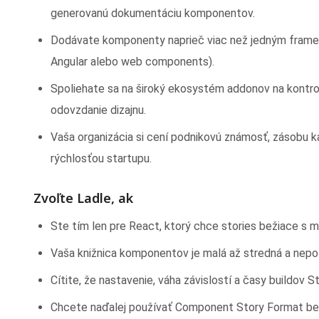
generovanú dokumentáciu komponentov.
Dodávate komponenty naprieč viac než jedným framew
Angular alebo web components).
Spoliehate sa na široký ekosystém addonov na kontroly
odovzdanie dizajnu.
Vaša organizácia si cení podnikovú známosť, zásobu 
rýchlosťou startupu.
Zvoľte Ladle, ak
Ste tím len pre React, ktorý chce stories bežiace s mi
Vaša knižnica komponentov je malá až stredná a nepo
Cítite, že nastavenie, váha závislostí a časy buildov 
Chcete naďalej používať Component Story Format bez 