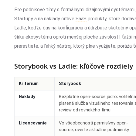
Pre podnikové tímy s formálnymi dizajnovými systémami
Startupy a na náklady citlivé
SaaS
produkty, ktoré dodávaj
Ladle, keďže čas na konfiguráciu a údržbu je skutočný op
šírku ekosystému oproti menšej ploche závislostí: ťažší ná
prerastiete, a ľahký nástroj, ktorý plne využijete, poráža 
Storybook vs Ladle: kľúčové rozdiely
Kritérium
Storybook
Náklady
Bezplatné open-source jadro; voliteľn
platená služba vizuálneho testovania 
review od rovnakého tímu
Licencovanie
Vo všeobecnosti permisívny open-
source; overte aktuálne podmienky