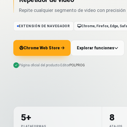
Repite cualquier segmento de video con precisión
EXTENSIÓN DE NAVEGADOR
Chrome, Firefox, Edge, Safa
Chrome Web Store
Explorar funciones
Página oficial del producto
·
Editor
POLPROG
5+
8
PLATAFORMAS
ATAJOS