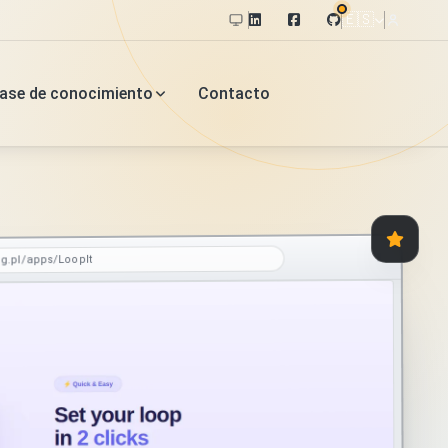
🇪🇸
ase de conocimiento
Contacto
og.pl/apps/LoopIt