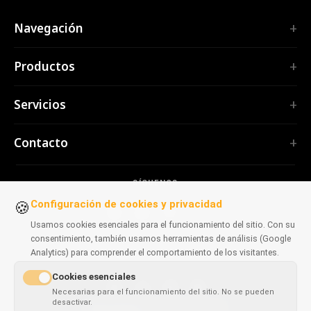
Navegación
Inicio
Productos
Servicios
EXTENSIONES
Portfolio
Servicios
TubePilot
Nosotros
ClickClean
Software a medida
Productos
Contacto
Todas las extensiones →
Aplicaciones web
Herramientas
HERRAMIENTAS
contact@polprog.pl
Mobile Apps
Contacto
CodeMap
SÍGUENOS
Varsovia, Polonia
Extensiones de navegador
BASE DE CONOCIMIENTO
ReleaseBoard
Configuración de cookies y privacidad
🍪
Herramientas de IA
Consultoría IT
Todas las herramientas →
Usamos cookies esenciales para el funcionamiento del sitio. Con su
Frontend
Portafolio heredado
consentimiento, también usamos herramientas de análisis (Google
SITIOS WEB
Herramientas de desarrollo
Analytics) para comprender el comportamiento de los visitantes.
DISPONIBLE EN NAVEGADORES
CosmoLapse
Todos los artículos →
Cookies esenciales
GuitarAtlas
Necesarias para el funcionamiento del sitio. No se pueden
Todos los sitios web →
desactivar.
Chrome
Firefox
Edge
Safari
This page is