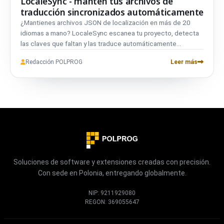
LocaleSync - mantén tus archivos de
traducción sincronizados automáticamente
¿Mantienes archivos JSON de localización en más de 20
idiomas a mano? LocaleSync escanea tu proyecto, detecta
las claves que faltan y las traduce automáticamente
mediante Google Translate, con seguridad de marcadores,
Redacción POLPROG
Leer más
seguimiento del progreso e integración CI/CD. Un solo
comando rellena los huecos. Gratuito, de código abierto,
funciona con cualquier framework.
Soluciones de software y extensiones creadas con precisión.
Con sede en Polonia, entregando globalmente.
NIP: 9211929080
REGON: 369055647