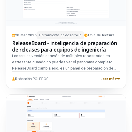
20
mar
2026
Herramienta de desarrollo
1
min de lectura
ReleaseBoard - inteligencia de preparación
de releases para equipos de ingeniería
Lanzar una versión a través de múltiples repositorios es
estresante cuando no puedes ver el panorama completo.
ReleaseBoard cambia eso, es un panel de preparación de
versiones que analiza tus repositorios Git frente a
Redacción POLPROG
Leer más
convenciones de ramas configurables y te da una respuesta
única y clara: ¿estamos listos para lanzar?