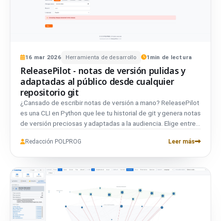
16
mar
2026
Herramienta de desarrollo
1
min de lectura
ReleasePilot - notas de versión pulidas y
adaptadas al público desde cualquier
repositorio git
¿Cansado de escribir notas de versión a mano? ReleasePilot
es una CLI en Python que lee tu historial de git y genera notas
de versión preciosas y adaptadas a la audiencia. Elige entre
8 tipos de audiencia, desarrolladores, directivos, usuarios
Redacción POLPROG
Leer más
finales y más, escoge Markdown, PDF o DOCX, y obtén
documentación pulida en segundos. Flujo de trabajo
interactivo guiado, 10 idiomas de salida, detección de
commits convencionales, deduplicación, e informes PDF
narrativos profesionales. Gratuito, de código abierto,
funciona con cualquier repositorio git.