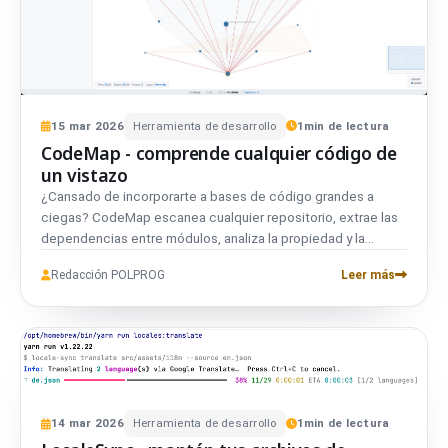
15
mar
2026
Herramienta de desarrollo
1
min de lectura
CodeMap - comprende cualquier código de
un vistazo
¿Cansado de incorporarte a bases de código grandes a
ciegas? CodeMap escanea cualquier repositorio, extrae las
dependencias entre módulos, analiza la propiedad y la
rotación en git, y genera un grafo de arquitectura totalmente
Redacción POLPROG
Leer más
interactivo con D3.js. Seis modos de disposición, temas
oscuro/claro, exploración de nodos enfocada, carga
progresiva para repos grandes. Gratuito, de código abierto,
funciona con cualquier repositorio git.
14
mar
2026
Herramienta de desarrollo
1
min de lectura