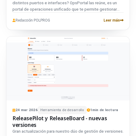
distintos puertos e interfaces? OpsPortal las reúne, es un
portal de operaciones unificado que te permite gestionar
ReleaseBoard, ReleasePilot y otras herramientas desde una
Redacción POLPROG
Leer más
sola interfaz. Incrusta herramientas directamente en el portal
mediante iframe, monitoriza el estado de salud, gestiona
configuraciones, y lanza herramientas en pestañas nuevas
cuando sea necesario. Construido con Python, FastAPI y
Jinja2. Gratuito y de código abierto.
24
mar
2026
Herramienta de desarrollo
1
min de lectura
ReleasePilot y ReleaseBoard - nuevas
versiones
Gran actualización para nuestro dúo de gestión de versiones.