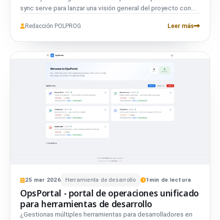
sync serve para lanzar una visión general del proyecto con
cobertura de traducción en tiempo real, detección de claves
Redacción POLPROG
Leer más
que faltan y sincronización con un clic, todo desde el
navegador. El panel admite temas oscuro y claro y está
incrustado directamente en OpsPortal junto a ReleasePilot y
ReleaseBoard. Una mejora importante, de solo CLI a una
experiencia visual completa.
25
mar
2026
Herramienta de desarrollo
1
min de lectura
OpsPortal - portal de operaciones unificado
para herramientas de desarrollo
¿Gestionas múltiples herramientas para desarrolladores en