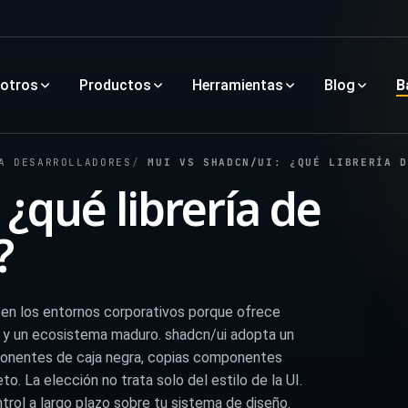
otros
Productos
Herramientas
Blog
B
A DESARROLLADORES
MUI VS SHADCN/UI: ¿QUÉ LIBRERÍA D
¿qué librería de
?
s en los entornos corporativos porque ofrece
 y un ecosistema maduro. shadcn/ui adopta un
omponentes de caja negra, copias componentes
. La elección no trata solo del estilo de la UI.
ntrol a largo plazo sobre tu sistema de diseño.