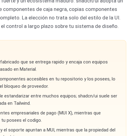
 fuerte y un ecosistema maduro. shadcn/ui adopta un
ía de componentes de caja negra, copias componentes
mpleto. La elección no trata solo del estilo de la UI.
y el control a largo plazo sobre tu sistema de diseño.
abricado que se entrega rapido y encaja con equipos
asado en Material.
omponentes accesibles en tu repositorio y los posees, lo
el bloqueo de proveedor.
de estandarizar entre muchos equipos; shadcn/ui suele ser
ada en Tailwind.
entes empresariales de pago (MUI X), mientras que
 tu posees el codigo.
a y el soporte apuntan a MUI, mientras que la propiedad del