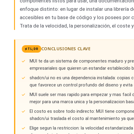
componentes listos para usar, una documentación
enfoque distinto: en lugar de instalar una librer
accesibles en tu base de código y los posees por co
Trata de la velocidad, la personalización, el coste 
CONCLUSIONES CLAVE
TL;DR
MUI te da un sistema de componentes maduro y pref
empresariales que quieren un estandar establecido b
shadcn/ui no es una dependencia instalada: copias c
que favorece un control profundo del diseno y evita 
MUI suele ser mas rapido para empezar y mas facil 
mejor para una marca unica y la personalizacion bas
El costo es sobre todo indirecto: MUI tiene compon
shadcn/ui traslada el costo al mantenimiento ya que
Elige segun la restriccion: la velocidad estandarizad