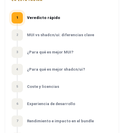
Veredicto rápido
1
MUI vs shadcn/ui: diferencias clave
2
¿Para qué es mejor MUI?
3
¿Para qué es mejor shadcn/ui?
4
Coste y licencias
5
Experiencia de desarrollo
6
Rendimiento e impacto en el bundle
7