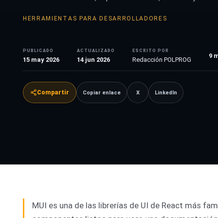
HERRAMIENTAS PARA DESARROLLADORES
PUBLICADO
ACTUALIZADO
ESCRITO POR
9
m
15 may 2026
14 jun 2026
Redacción POLPROG
Compartir
Copiar enlace
X
LinkedIn
MUI es una de las librerías de UI de React más fam