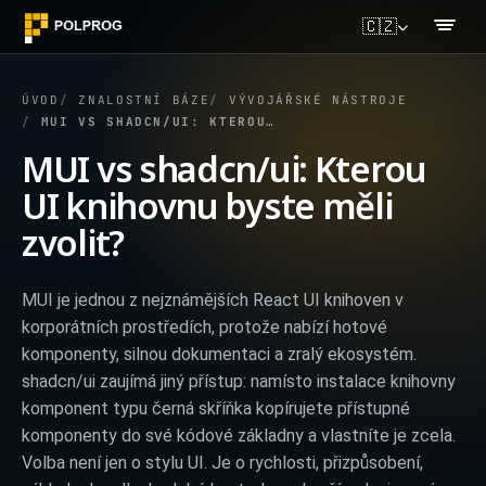
🇨🇿
ÚVOD
ZNALOSTNÍ BÁZE
VÝVOJÁŘSKÉ NÁSTROJE
MUI VS SHADCN/UI: KTEROU UI KNIHOVNU BYSTE MĚLI ZVOLIT?
MUI vs shadcn/ui: Kterou
UI knihovnu byste měli
zvolit?
MUI je jednou z nejznámějších React UI knihoven v
korporátních prostředích, protože nabízí hotové
komponenty, silnou dokumentaci a zralý ekosystém.
shadcn/ui zaujímá jiný přístup: namísto instalace knihovny
komponent typu černá skříňka kopírujete přístupné
komponenty do své kódové základny a vlastníte je zcela.
Volba není jen o stylu UI. Je o rychlosti, přizpůsobení,