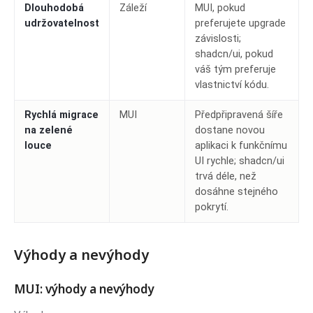
Dlouhodobá
Záleží
MUI, pokud
udržovatelnost
preferujete upgrade
závislosti;
shadcn/ui, pokud
váš tým preferuje
vlastnictví kódu.
Rychlá migrace
MUI
Předpřipravená šíře
na zelené
dostane novou
louce
aplikaci k funkčnímu
UI rychle; shadcn/ui
trvá déle, než
dosáhne stejného
pokrytí.
Výhody a nevýhody
MUI: výhody a nevýhody