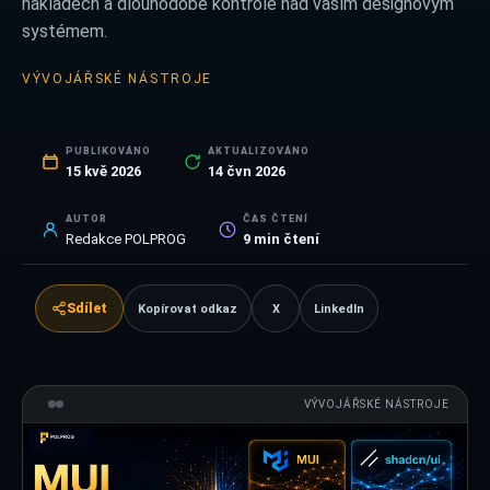
nákladech a dlouhodobé kontrole nad vaším designovým
systémem.
VÝVOJÁŘSKÉ NÁSTROJE
PUBLIKOVÁNO
AKTUALIZOVÁNO
15 kvě 2026
14 čvn 2026
AUTOR
ČAS ČTENÍ
Redakce POLPROG
9
min čtení
Sdílet
Kopírovat odkaz
X
LinkedIn
VÝVOJÁŘSKÉ NÁSTROJE