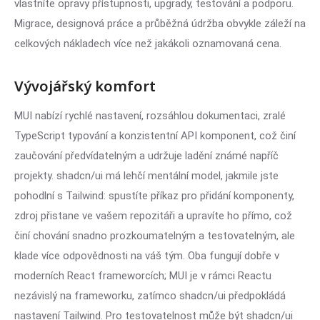
vlastníte opravy přístupnosti, upgrady, testování a podporu.
Migrace, designová práce a průběžná údržba obvykle záleží na
celkových nákladech více než jakákoli oznamovaná cena.
Vývojářský komfort
MUI nabízí rychlé nastavení, rozsáhlou dokumentaci, zralé
TypeScript typování a konzistentní API komponent, což činí
zaučování předvídatelným a udržuje ladění známé napříč
projekty. shadcn/ui má lehčí mentální model, jakmile jste
pohodlní s Tailwind: spustíte příkaz pro přidání komponenty,
zdroj přistane ve vašem repozitáři a upravíte ho přímo, což
činí chování snadno prozkoumatelným a testovatelným, ale
klade více odpovědnosti na váš tým. Oba fungují dobře v
moderních React frameworcích; MUI je v rámci Reactu
nezávislý na frameworku, zatímco shadcn/ui předpokládá
nastavení Tailwind. Pro testovatelnost může být shadcn/ui