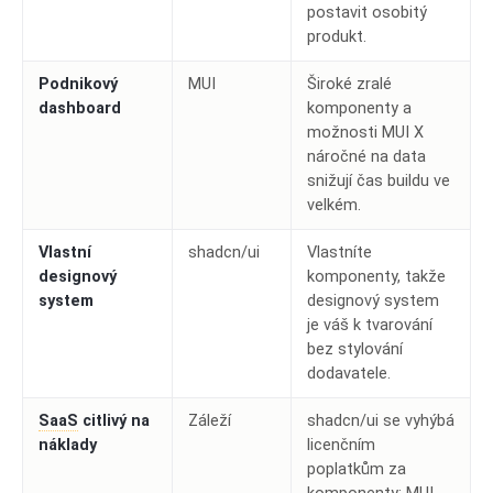
postavit osobitý
produkt.
Podnikový
MUI
Široké zralé
dashboard
komponenty a
možnosti MUI X
náročné na data
snižují čas buildu ve
velkém.
Vlastní
shadcn/ui
Vlastníte
designový
komponenty, takže
system
designový system
je váš k tvarování
bez stylování
dodavatele.
SaaS
citlivý na
Záleží
shadcn/ui se vyhýbá
náklady
licenčním
poplatkům za