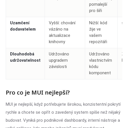
pomalejší
pro šíři
Uzamčení
Vyšší: chování
Nižší: kód
sha
dodavatelem
vázáno na
žije ve
aktualizace
vašem
knihovny
repozitáři
Dlouhodobá
Udržováno
Udržováno
Zál
udržovatelnost
upgradem
vlastnictvím
kap
závislosti
kódu
komponent
Pro co je MUI nejlepší?
MUI je nejlepší, když potřebujete širokou, konzistentní pokrytí
rychle a chcete se opřít o zavedený system spíše než nějaký
budovat. Vyniká pro podnikové dashboardy, interní nástroje a