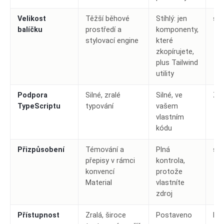
Velikost
Těžší běhové
Stíhlý: jen
sha
balíčku
prostředí a
komponenty,
stylovací engine
které
zkopírujete,
plus Tailwind
utility
Podpora
Silné, zralé
Silné, ve
Zál
TypeScriptu
typování
vašem
vlastním
kódu
Přizpůsobení
Témování a
Plná
sha
přepisy v rámci
kontrola,
konvencí
protože
Material
vlastníte
zdroj
Přístupnost
Zralá, široce
Postaveno
MUI