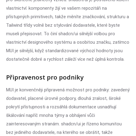
vlastnictví: komponenty žijí ve vašem repozitáři na
přístupných primitivech, takže měníte značkování, strukturu a
Tailwind třídy volně bez stylování dodavatele, které byste
museli přepisovat. To činí shadcn/ui silnější volbou pro
vlastnictví designového systému a osobitou značku, zatímco
MUI je silnější, když standardizované výchozí hodnoty jsou
dostatečně dobré a rychlost záleží více než úplná kontrola.
Připravenost pro podniky
MUI je konvenčněji připravená možnost pro podniky: zavedený
dodavatel, placené úrovně podpory, dlouhá zralost, široké
pokrytí přístupnosti a rozsáhlá dokumentace usnadňují
škálování napříč mnoha týmy a obhájení vůči
zainteresovaným stranám. shadcn/ui je řízeno komunitou
bez jediného dodavatele, na kterého se obrátit, takže