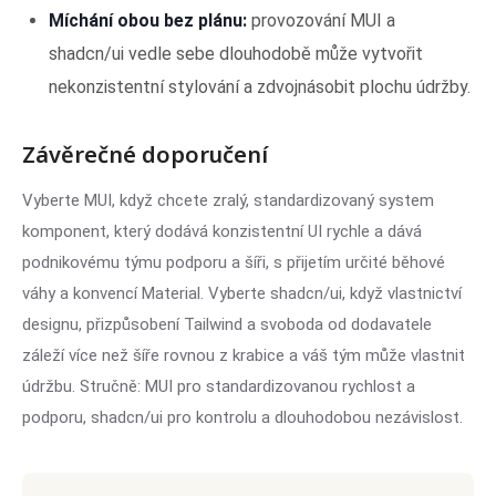
Míchání obou bez plánu:
provozování MUI a
shadcn/ui vedle sebe dlouhodobě může vytvořit
nekonzistentní stylování a zdvojnásobit plochu údržby.
Závěrečné doporučení
Vyberte MUI, když chcete zralý, standardizovaný system
komponent, který dodává konzistentní UI rychle a dává
podnikovému týmu podporu a šíři, s přijetím určité běhové
váhy a konvencí Material. Vyberte shadcn/ui, když vlastnictví
designu, přizpůsobení Tailwind a svoboda od dodavatele
záleží více než šíře rovnou z krabice a váš tým může vlastnit
údržbu. Stručně: MUI pro standardizovanou rychlost a
podporu, shadcn/ui pro kontrolu a dlouhodobou nezávislost.