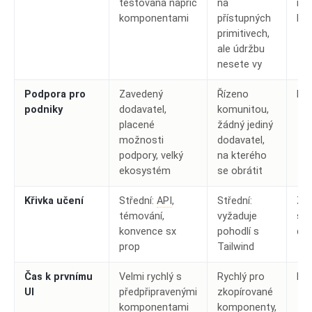
testovaná napříč
na
rov
komponentami
přístupných
kra
primitivech,
ale údržbu
nesete vy
Podpora pro
Zavedený
Řízeno
MU
podniky
dodavatel,
komunitou,
placené
žádný jediný
možnosti
dodavatel,
podpory, velký
na kterého
ekosystém
se obrátit
Křivka učení
Střední:
API
,
Střední:
Zál
témování,
vyžaduje
stá
konvence sx
pohodlí s
do
prop
Tailwind
Čas k prvnímu
Velmi rychlý s
Rychlý pro
MU
UI
předpřipravenými
zkopírované
komponentami
komponenty,