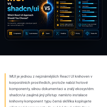
MUI je jednou z nejznámějších React UI knihoven v
korporátních prostředích, protože nabízí hotové
komponenty, silnou dokumentaci a zralý ekosystém.
shadcn/ui zaujímá jiný přístup: namísto instalace
knihovny komponent typu černá skříňka kopírujete