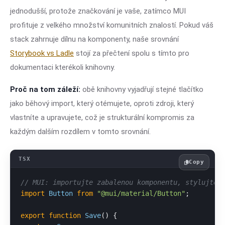
jednodušší, protože značkování je vaše, zatímco MUI
profituje z velkého množství komunitních znalostí. Pokud váš
stack zahrnuje dílnu na komponenty, naše srovnání
Storybook vs Ladle
stojí za přečtení spolu s tímto pro
dokumentaci kterékoli knihovny.
Proč na tom záleží:
obě knihovny vyjadřují stejné tlačítko
jako běhový import, který otémujete, oproti zdroji, který
vlastníte a upravujete, což je strukturální kompromis za
každým dalším rozdílem v tomto srovnání.
Copy
// MUI: importujte zabalenou komponentu, stylujte 
import
Button
from
"@mui/material/Button"
;

export
function
Save
(
) {
