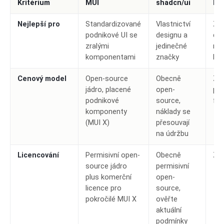
Kritérium
MUI
shadcn/ui
Lep
Nejlepší pro
Standardizované
Vlastnictví
Zál
podnikové UI se
designu a
cen
zralými
jedinečné
ryc
komponentami
značky
kon
Cenový model
Open-source
Obecně
Zál
jádro, placené
open-
po
podnikové
source,
fun
komponenty
náklady se
(MUI X)
přesouvají
na údržbu
Licencování
Permisivní open-
Obecně
Zál
source jádro
permisivní
plus komerční
open-
licence pro
source,
pokročilé MUI X
ověřte
aktuální
podmínky