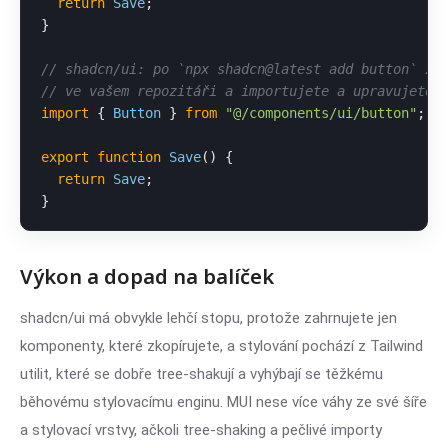
return
Save
;

}

// shadcn/ui: po `npx shadcn@latest add button` zd
// ve vašem repozitáři a importujete a upravujete 
import
 { 
Button
 } 
from
"@/components/ui/button"
;

export
function
Save
(
) {

return
Save
;

}
Výkon a dopad na balíček
shadcn/ui má obvykle lehčí stopu, protože zahrnujete jen
komponenty, které zkopírujete, a stylování pochází z Tailwind
utilit, které se dobře tree-shakují a vyhýbají se těžkému
běhovému stylovacímu enginu. MUI nese více váhy ze své šíře
a stylovací vrstvy, ačkoli tree-shaking a pečlivé importy