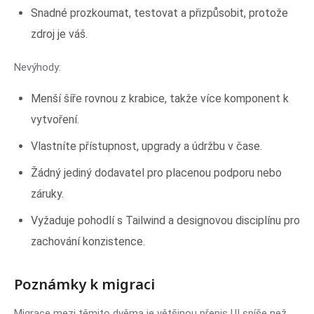
Snadné prozkoumat, testovat a přizpůsobit, protože
zdroj je váš.
Nevýhody:
Menší šíře rovnou z krabice, takže více komponent k
vytvoření.
Vlastníte přístupnost, upgrady a údržbu v čase.
Žádný jediný dodavatel pro placenou podporu nebo
záruky.
Vyžaduje pohodlí s Tailwind a designovou disciplínu pro
zachování konzistence.
Poznámky k migraci
Migrace mezi těmito dvěma je většinou přepis UI spíše než