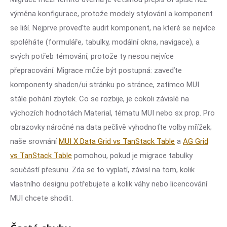
výměna konfigurace, protože modely stylování a komponent
se liší. Nejprve proveďte audit komponent, na které se nejvíce
spoléháte (formuláře, tabulky, modální okna, navigace), a
svých potřeb témování, protože ty nesou nejvíce
přepracování. Migrace může být postupná: zaveďte
komponenty shadcn/ui stránku po stránce, zatímco MUI
stále pohání zbytek. Co se rozbije, je cokoli závislé na
výchozích hodnotách Material, tématu MUI nebo sx prop. Pro
obrazovky náročné na data pečlivě vyhodnoťte volby mřížek;
naše srovnání
MUI X Data Grid vs TanStack Table
a
AG Grid
vs TanStack Table
pomohou, pokud je migrace tabulky
součástí přesunu. Zda se to vyplatí, závisí na tom, kolik
vlastního designu potřebujete a kolik váhy nebo licencování
MUI chcete shodit.