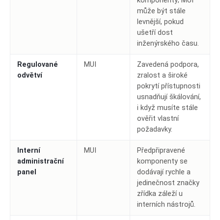
komponenty; MUI
může být stále
levnější, pokud
ušetří dost
inženýrského času.
Regulované
MUI
Zavedená podpora,
odvětví
zralost a široké
pokrytí přístupnosti
usnadňují škálování,
i když musíte stále
ověřit vlastní
požadavky.
Interní
MUI
Předpřipravené
administrační
komponenty se
panel
dodávají rychle a
jedinečnost značky
zřídka záleží u
interních nástrojů.