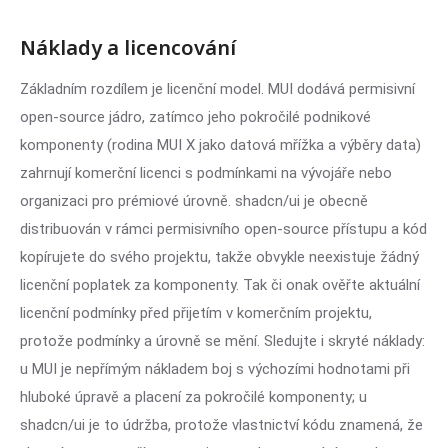
Náklady a licencování
Základním rozdílem je licenční model. MUI dodává permisivní
open-source jádro, zatímco jeho pokročilé podnikové
komponenty (rodina MUI X jako datová mřížka a výběry data)
zahrnují komerční licenci s podmínkami na vývojáře nebo
organizaci pro prémiové úrovně. shadcn/ui je obecně
distribuován v rámci permisivního open-source přístupu a kód
kopírujete do svého projektu, takže obvykle neexistuje žádný
licenční poplatek za komponenty. Tak či onak ověřte aktuální
licenční podmínky před přijetím v komerčním projektu,
protože podmínky a úrovně se mění. Sledujte i skryté náklady:
u MUI je nepřímým nákladem boj s výchozími hodnotami při
hluboké úpravě a placení za pokročilé komponenty; u
shadcn/ui je to údržba, protože vlastnictví kódu znamená, že