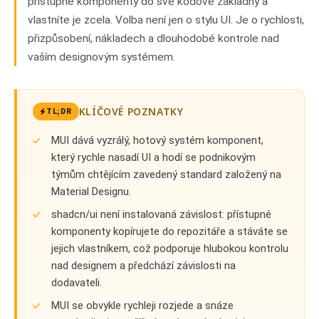
přístupné komponenty do své kódové základny a
vlastníte je zcela. Volba není jen o stylu UI. Je o rychlosti,
přizpůsobení, nákladech a dlouhodobé kontrole nad
vaším designovým systémem.
KLÍČOVÉ POZNATKY
TL;DR
MUI dává vyzrálý, hotový systém komponent,
který rychle nasadí UI a hodí se podnikovým
týmům chtějícím zavedený standard založený na
Material Designu.
shadcn/ui není instalovaná závislost: přístupné
komponenty kopírujete do repozitáře a stáváte se
jejich vlastníkem, což podporuje hlubokou kontrolu
nad designem a předchází závislosti na
dodavateli.
MUI se obvykle rychleji rozjede a snáze