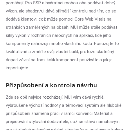
pomáhají. Pro SSR a hydrataci mohou oba podávat dobrý
výkon, ale shadcn/ui dává přímější kontrolu nad tím, co se
dodává klientovi, což může pomoci Core Web Vitals na
stránkách zaměřených na obsah. MUI může stále podávat
silný výkon v rozhraních náročných na aplikaci, kde jeho
komponenty nahrazují mnoho vlastního kódu. Posuzujte to
kvalitativně a změřte svůj vlastní build, protože skutečný
dopad závisí na tom, kolik komponent používáte a jak je
importujete.
Přizpůsobení a kontrola návrhu
Zde se obě nejvíce rozcházejí. MUI vám dává rychlé,
vybroušené výchozí hodnoty a témovací systém ale hluboké
přizpůsobení znamená práci v rámci konvencí Material a
přepisování stylování dodavatele, což se stává namáhavým
pro skutečně jedinečný vzhled. shadcn/ui je postaveno kolem