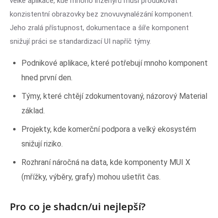
velké aplikace, kde mnoho inženýrů musí produkovat
konzistentní obrazovky bez znovuvynalézání komponent.
Jeho zralá přístupnost, dokumentace a šíře komponent
snižují práci se standardizací UI napříč týmy.
Podnikové aplikace, které potřebují mnoho komponent
hned první den.
Týmy, které chtějí zdokumentovaný, názorový Material
základ.
Projekty, kde komerční podpora a velký ekosystém
snižují riziko.
Rozhraní náročná na data, kde komponenty MUI X
(mřížky, výběry, grafy) mohou ušetřit čas.
Pro co je shadcn/ui nejlepší?