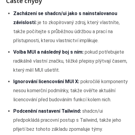
Časté chyby
Zacházení se shadcn/ui jako s nainstalovanou
závislostí:
je to zkopírovaný zdroj, který vlastníte,
takže počítejte s průběžnou údržbou a prací na
přístupnosti, kterou vlastnictví implikuje.
Volba MUI a následný boj s ním:
pokud potřebujete
radikálně vlastní značku, těžké přepisy plýtvají časem,
který měl MUI ušetřit.
Ignorování licencování MUI X:
pokročilé komponenty
nesou komerční podmínky, takže ověřte aktuální
licencování před budováním funkcí kolem nich.
Podcenění nastavení Tailwind:
shadcn/ui
předpokládá pracovní postup s Tailwind, takže jeho
přijetí bez tohoto základu zpomaluje týmy.