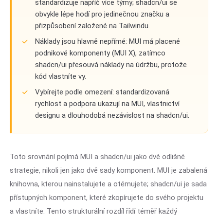
standardizuje napříč více týmy; shadcn/ui se
obvykle lépe hodí pro jedinečnou značku a
přizpůsobení založené na Tailwindu.
Náklady jsou hlavně nepřímé: MUI má placené
podnikové komponenty (MUI X), zatímco
shadcn/ui přesouvá náklady na údržbu, protože
kód vlastníte vy.
Vybírejte podle omezení: standardizovaná
rychlost a podpora ukazují na MUI, vlastnictví
designu a dlouhodobá nezávislost na shadcn/ui.
Toto srovnání pojímá MUI a shadcn/ui jako dvě odlišné
strategie, nikoli jen jako dvě sady komponent. MUI je zabalená
knihovna, kterou nainstalujete a otémujete; shadcn/ui je sada
přístupných komponent, které zkopírujete do svého projektu
a vlastníte. Tento strukturální rozdíl řídí téměř každý