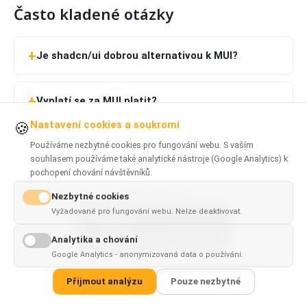
Často kladené otázky
Je shadcn/ui dobrou alternativou k MUI?
Vyplatí se za MUI platit?
Nastavení cookies a soukromí
🍪
Používáme nezbytné cookies pro fungování webu. S vaším
Co je lepší pro startupy, MUI nebo shadcn/ui?
souhlasem používáme také analytické nástroje (Google Analytics) k
pochopení chování návštěvníků.
Co je lepší pro podnikové týmy?
Nezbytné cookies
Vyžadované pro fungování webu. Nelze deaktivovat.
This page is
✓
×
Co je lepší pro výkon a velikost balíčku?
available in
English
Analytika a chování
Google Analytics - anonymizovaná data o používání.
Lze migrovat z MUI na shadcn/ui?
Přijmout analýzu
Pouze nezbytné