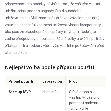
připravenost pro podniky závisí na tom, že váš tým vlastní
údržbu, přístupnost a upgrady. Pro dlouhodobou
udržovatelnost MUI znamená udržovat závislost aktuální,
zatímco shadcn/ui znamená udržovat vlastní komponenty;
oba jsou životaschopné se správným týmem. Nedělejte
žádné předpoklady o souladu z žádné volby a ověřte potřeby
přístupnosti a podpory vůči svým vlastním požadavkům před
standardizací.
Nejlepší volba podle případu použití
Případ použití
Lepší volba
Proč
Startup
MVP
shadcn/ui
Stíhlá stopa a
vlastnictví designu
pomáhají malému
týmu rychle