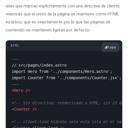
islas que marcas explícitamente con una directiva de cliente,
mientras que el resto de la página se mantiene como HTML
estático, que es exactamente por lo que las páginas de
contenido se mantienen ligeras por defecto.
Copy
---

// src/pages/index.astro

import Hero from '../components/Hero.astro';     //
import Counter from '../components/Counter.jsx'; //
<
Hero
 />
<!-- Sin directiva: renderizado a HTML, sin JS de 
<
Counter
 />
<!-- client:load hidrata solo esta isla en el nave