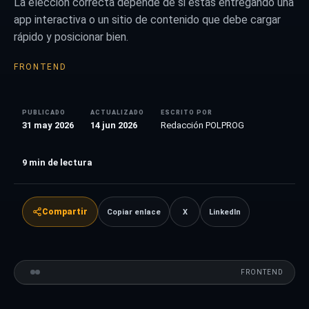
La elección correcta depende de si estás entregando una
app interactiva o un sitio de contenido que debe cargar
rápido y posicionar bien.
FRONTEND
PUBLICADO
ACTUALIZADO
ESCRITO POR
31 may 2026
14 jun 2026
Redacción POLPROG
9
min de lectura
Compartir
Copiar enlace
X
LinkedIn
FRONTEND
VS
FRONTEND
COMPARATIVA