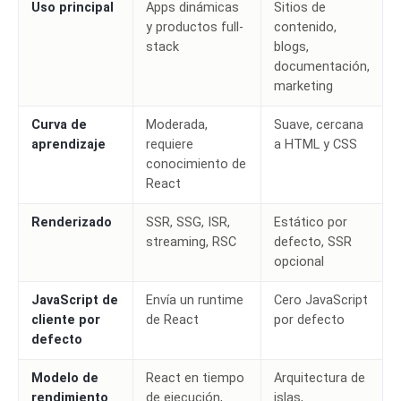
Uso principal
Apps dinámicas
Sitios de
y productos full-
contenido,
stack
blogs,
documentación,
marketing
Curva de
Moderada,
Suave, cercana
aprendizaje
requiere
a HTML y CSS
conocimiento de
React
Renderizado
SSR, SSG, ISR,
Estático por
streaming, RSC
defecto, SSR
opcional
JavaScript de
Envía un runtime
Cero JavaScript
cliente por
de React
por defecto
defecto
Modelo de
React en tiempo
Arquitectura de
rendimiento
de ejecución,
islas,