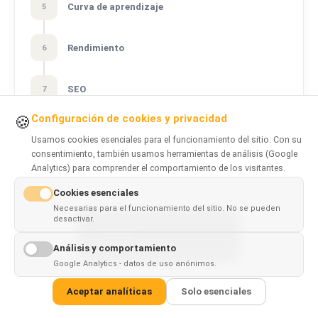
Curva de aprendizaje
5
Rendimiento
6
SEO
7
Configuración de cookies y privacidad
🍪
Experiencia de desarrollo
8
Usamos cookies esenciales para el funcionamiento del sitio. Con su
consentimiento, también usamos herramientas de análisis (Google
Analytics) para comprender el comportamiento de los visitantes.
Ecosistema y comunidad
9
Cookies esenciales
Necesarias para el funcionamiento del sitio. No se pueden
Contratación y escalado del equipo
10
desactivar.
This page is
✓
×
available in
English
Análisis y comportamiento
Mejor opción por caso de uso
11
Google Analytics - datos de uso anónimos.
Aceptar analíticas
Solo esenciales
Notas sobre la migración
12