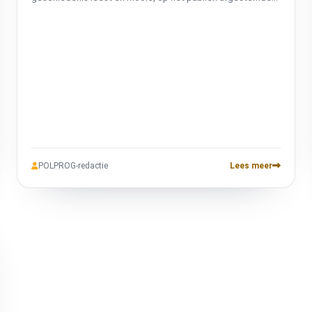
release notes genereert. Kies uit 8 publiekstypen -
ontwikkelaars, bestuurders, eindgebruikers en meer - kies
Markdown, PDF of DOCX en krijg in seconden gepolijste
documentatie. Begeleide interactieve workflow, 10
uitvoertalen, herkenning van conventionele commits,
deduplicatie en professionele narratieve PDF-rapporten.
Gratis, open source, werkt met elke git-repository.
POLPROG-redactie
Lees meer