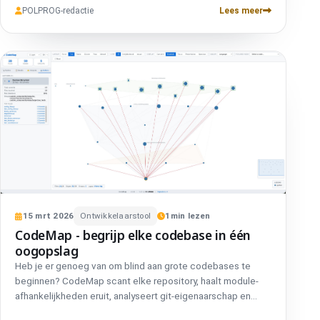
browser - geen terminal meer nodig zodra het draait.
POLPROG-redactie
Lees meer
ReleaseBoard krijgt praktische verbeteringen: single-repo-
vernieuwing, sorteerbare kolommen, lokale repo-browser
en GitLab- + Python 3.13-ondersteuning. Beide tools zijn
gratis, open source en op GitHub.
15
mrt
2026
Ontwikkelaarstool
1
min lezen
CodeMap - begrijp elke codebase in één
oogopslag
Heb je er genoeg van om blind aan grote codebases te
beginnen? CodeMap scant elke repository, haalt module-
afhankelijkheden eruit, analyseert git-eigenaarschap en
churn en genereert een volledig interactieve D3.js-