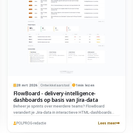
28
mrt
2026
Ontwikkelaarstool
1
min lezen
FlowBoard - delivery-intelligence-
dashboards op basis van Jira-data
Beheer je sprints over meerdere teams? FlowBoard
verandert je Jira-data in interactieve HTML-dashboards...
POLPROG-redactie
Lees meer