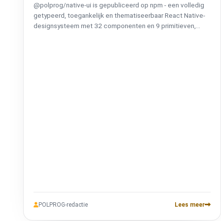
@polprog/native-ui is gepubliceerd op npm - een volledig
getypeerd, toegankelijk en thematiseerbaar React Native-
designsysteem met 32 componenten en 9 primitieven,
correct op zowel iOS als Android. MIT-gelicentieerd.
Documentatie, changelog en roadmap op native-ui.com.
POLPROG-redactie
Lees meer