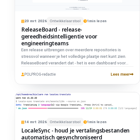
20
mrt
2026
Ontwikkelaarstool
1
min lezen
ReleaseBoard - release-
gereedheidsintelligentie voor
engineeringteams
Een release uitbrengen over meerdere repositories is
stressvol wanneer je het volledige plaatje niet kunt zien.
ReleaseBoard verandert dat - het is een dashboard voor
release-gereedheid dat je Git-repositories analyseert aan
POLPROG-redactie
Lees meer
de hand van configureerbare branchconventies en je één
duidelijk antwoord geeft: zijn we klaar om te leveren?
14
mrt
2026
Ontwikkelaarstool
1
min lezen
LocaleSync - houd je vertalingsbestanden
automatisch gesynchroniseerd