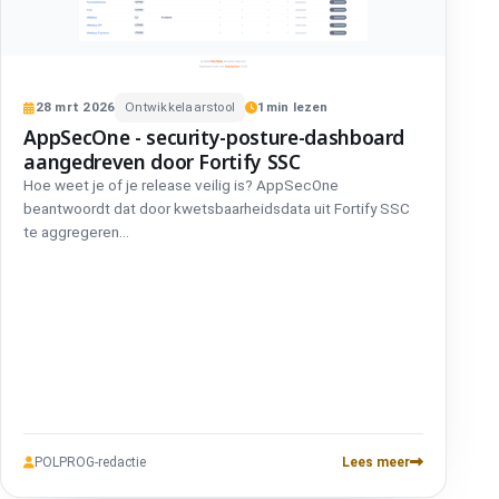
28
mrt
2026
Ontwikkelaarstool
1
min lezen
AppSecOne - security-posture-dashboard
aangedreven door Fortify SSC
Hoe weet je of je release veilig is? AppSecOne
beantwoordt dat door kwetsbaarheidsdata uit Fortify SSC
te aggregeren...
POLPROG-redactie
Lees meer