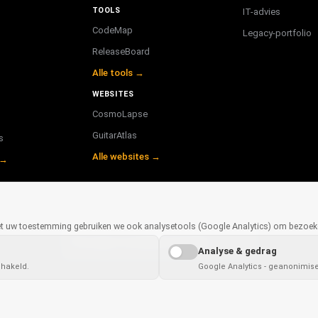
TOOLS
IT-advies
CodeMap
Legacy-portfolio
ReleaseBoard
Alle tools →
WEBSITES
CosmoLapse
GuitarAtlas
s
Alle websites →
 →
Met uw toestemming gebruiken we ook analysetools (Google Analytics) om bezoeke
✓
×
This page is available in
English
Analyse & gedrag
chakeld.
Google Analytics - geanonimis