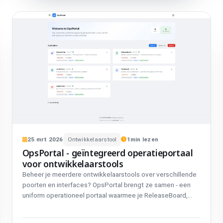
25
mrt
2026
Ontwikkelaarstool
1
min lezen
OpsPortal - geïntegreerd operatieportaal
voor ontwikkelaarstools
Beheer je meerdere ontwikkelaarstools over verschillende
poorten en interfaces? OpsPortal brengt ze samen - een
uniform operationeel portaal waarmee je ReleaseBoard,
ReleasePilot en andere tools vanuit één interface kunt
beheren. Embed tools rechtstreeks in het portaal via iframe,