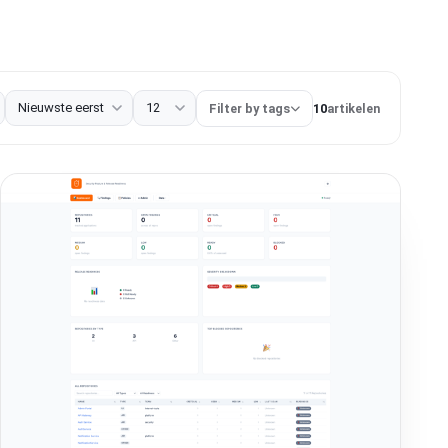
Filter by tags
10
artikelen