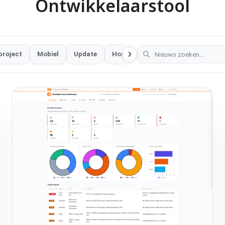
Ontwikkelaarstool
project
Mobiel
Update
Home Assistant
Browserspel