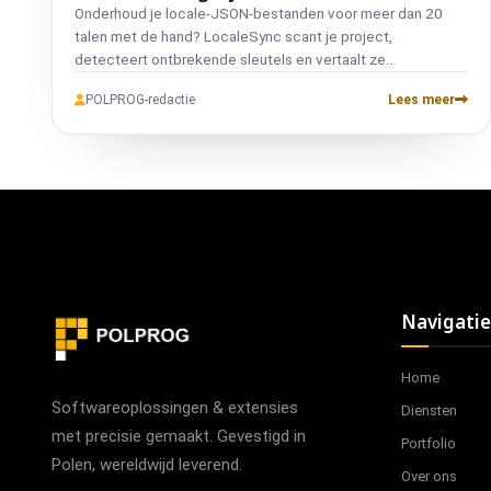
Onderhoud je locale-JSON-bestanden voor meer dan 20
talen met de hand? LocaleSync scant je project,
detecteert ontbrekende sleutels en vertaalt ze
automatisch via Google Translate - met
POLPROG-redactie
Lees meer
placeholderbeveiliging, voortgangsregistratie en CI/CD-
integratie. Eén commando vult de gaten. Gratis, open
source, werkt met elk framework.
Navigatie
Home
Softwareoplossingen & extensies
Diensten
met precisie gemaakt. Gevestigd in
Portfolio
Polen, wereldwijd leverend.
Over ons