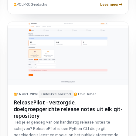
monitor de gezondheidsstatus, beheer configuraties en
POLPROG-redactie
Lees meer
start tools indien nodig in nieuwe tabbladen. Gebouwd met
Python, FastAPI en Jinja2. Gratis en open source.
16
mrt
2026
Ontwikkelaarstool
1
min lezen
ReleasePilot - verzorgde,
doelgroepgerichte release notes uit elk git-
repository
Heb je er genoeg van om handmatig release notes te
schrijven? ReleasePilot is een Python-CLI die je git-
geschiedenis leest en mooie, op het publiek afgestemde