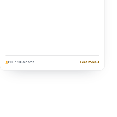
architectuurgrafiek. Zes lay-outmodi, donkere/lichte
thema's, gerichte node-verkenning, progressief laden voor
grote repo's. Gratis, open source, werkt met elke git-
repository.
POLPROG-redactie
Lees meer