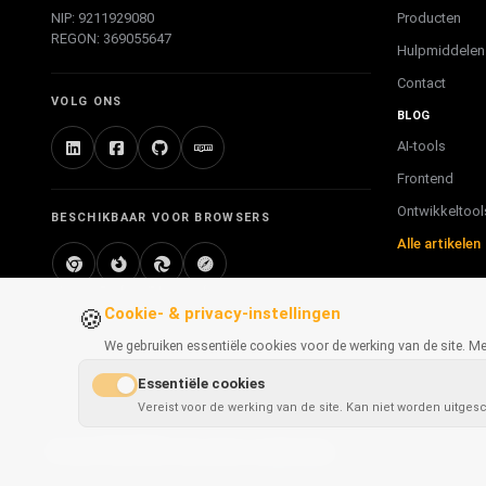
Producten
NIP: 9211929080
REGON: 369055647
Hulpmiddelen
Contact
VOLG ONS
BLOG
AI-tools
Frontend
Ontwikkeltool
BESCHIKBAAR VOOR BROWSERS
Alle artikelen
Chrome
Firefox
Edge
Safari
Cookie- & privacy-instellingen
🍪
We gebruiken essentiële cookies voor de werking van de site. 
Essentiële cookies
Vereist voor de werking van de site. Kan niet worden uitges
POLPROG
© 2026
. Alle rechten voorbehouden.