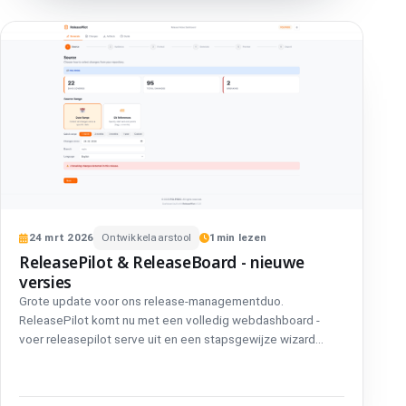
24
mrt
2026
Ontwikkelaarstool
1
min lezen
ReleasePilot & ReleaseBoard - nieuwe
versies
Grote update voor ons release-managementduo.
ReleasePilot komt nu met een volledig webdashboard -
voer releasepilot serve uit en een stapsgewijze wizard
begeleidt je door alles: kies je repository en datumbereik,
kies voor wie de notes bedoeld zijn, selecteer het
uitvoerformaat en klik op genereren. Het geheel werkt in de