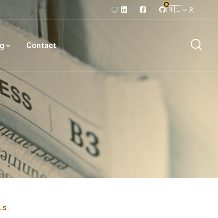
🇳🇱
og
Contact
LS.