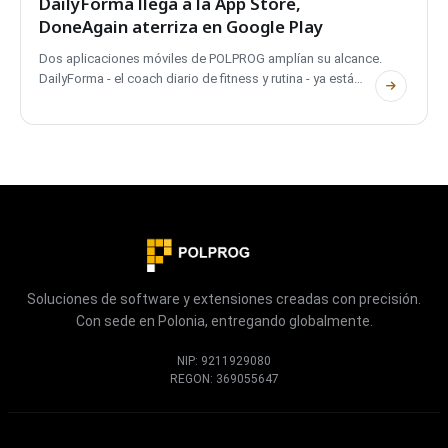
DailyForma llega a la App Store,
DoneAgain aterriza en Google Play
Dos aplicaciones móviles de POLPROG amplían su alcance.
DailyForma - el coach diario de fitness y rutina - ya está
disponible en la App Store. DoneAgain - el rastreador de
tareas recurrentes - se lanza en Google Play. Ambas
gratuitas, ambas privadas, ambas completamente offline.
Soluciones de software y extensiones creadas con precisión.
Con sede en Polonia, entregando globalmente.
NIP: 9211929080
REGON: 369055647