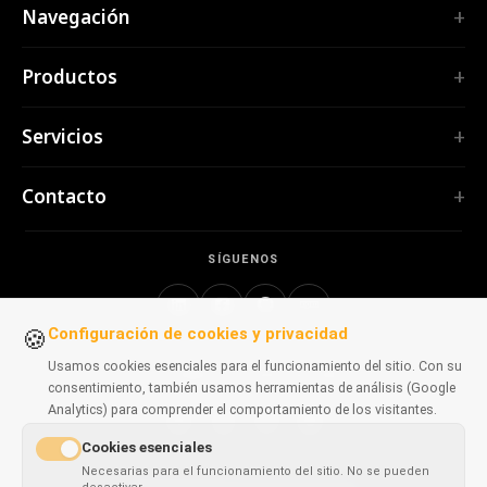
Navegación
Inicio
Productos
Servicios
EXTENSIONES
Portfolio
Servicios
TubePilot
Nosotros
ClickClean
Software a medida
Productos
Contacto
Todas las extensiones →
Aplicaciones web
Herramientas
HERRAMIENTAS
contact@polprog.pl
Mobile Apps
Contacto
CodeMap
SÍGUENOS
Varsovia, Polonia
Extensiones de navegador
BASE DE CONOCIMIENTO
ReleaseBoard
Herramientas de IA
Consultoría IT
Todas las herramientas →
Configuración de cookies y privacidad
Frontend
Portafolio heredado
🍪
SITIOS WEB
Herramientas de desarrollo
Usamos cookies esenciales para el funcionamiento del sitio. Con su
DISPONIBLE EN NAVEGADORES
CosmoLapse
consentimiento, también usamos herramientas de análisis (Google
Todos los artículos →
GuitarAtlas
Analytics) para comprender el comportamiento de los visitantes.
Todos los sitios web →
Cookies esenciales
Chrome
Firefox
Edge
Safari
Necesarias para el funcionamiento del sitio. No se pueden