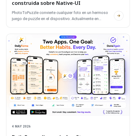
construida sobre
Native-UI
PhotoToPuzzle
convierte cualquier foto en un hermoso
juego de puzzle en el dispositivo. Actualmente en
desarrollo para
iOS
, con version
Android
proximamente, es
la primera app movil
POLPROG
con soporte completo para
tablets con layouts adaptativos, construida enteramente
sobre el sistema de diseno
Native-UI
. Gratuita, privada,
completamente offline.
4 MAY 2026