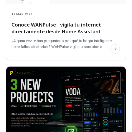
12 MAR 2026
Conoce WANPulse - vigila tu internet
directamente desde Home Assistant
¿Alguna vez te has preguntado por qué tu hogar inteligente
tiene fallos aleatorios? WANPulse vigila tu conexión a
internet las 24 horas, latencia, jitter, pérdida de paquetes,
tiempo de actividad, y lo registra todo en Home Assistant.
Es gratuito, de código abierto, y se ejecuta por completo en
tu red local. Instálalo a través de HACS en un par de clics y
descubre por fin cuándo (y por qué) se cae tu WAN.