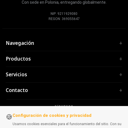
Con sede en Polonia, entregando globalmente.
NIP: 9211929080
REGON: 369055647
Navegación
Inicio
Productos
Servicios
EXTENSIONES
Portfolio
Servicios
TubePilot
Nosotros
ClickClean
Software a medida
Productos
Contacto
Todas las extensiones →
Aplicaciones web
Herramientas
HERRAMIENTAS
contact@polprog.pl
Mobile Apps
Contacto
CodeMap
SÍGUENOS
Varsovia, Polonia
Extensiones de navegador
BASE DE CONOCIMIENTO
ReleaseBoard
Configuración de cookies y privacidad
🍪
Herramientas de IA
Consultoría IT
Todas las herramientas →
Usamos cookies esenciales para el funcionamiento del sitio. Con su
Frontend
Portafolio heredado