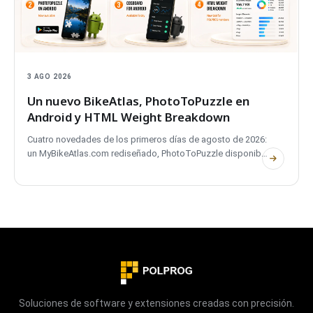
3 AGO 2026
Un nuevo BikeAtlas, PhotoToPuzzle en
Android y HTML Weight Breakdown
Cuatro novedades de los primeros días de agosto de 2026:
un MyBikeAtlas.com rediseñado, PhotoToPuzzle disponible
en Google Play, CostBoard para Android el viernes y HTML
Weight Breakdown, una nueva herramienta para miembros
con sesión iniciada.
Soluciones de software y extensiones creadas con precisión.