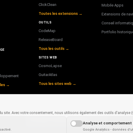
ClickClean
Mobile Apps
Toutes les extensions →
Extensions de nav
OUTILS
Conseil informati
CodeMap
Portfolio historiqu
ReleaseBoard
Tous les outils →
GE
SITES WEB
CosmoLapse
GuitarAtlas
eloppement
Tous les sites web →
cles →
u site. Avec votre consentement, nous utilisons également des outils d'analyse 
✓
×
This page is available in
English
Analyse et comportement
sactivé.
Google Analytics - données d'u