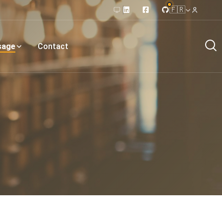
🇫🇷
sage
Contact