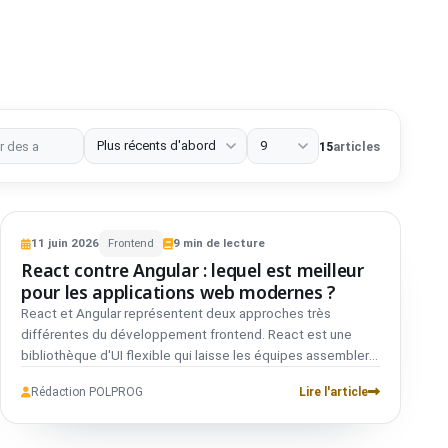
ité
Performance
Stratégie web
Extensions de navigateur
15
articles
VS
FRONTEND
COMPARATIF
11
juin
2026
Frontend
9
min de lecture
React
01
React contre Angular : lequel est meilleur
vs
pour les applications web modernes ?
React et Angular représentent deux approches très
Angular
02
différentes du développement frontend. React est une
bibliothèque d'UI flexible qui laisse les équipes assembler
leur propre architecture, tandis qu'Angular est un framework
Rédaction POLPROG
Lire l'article
complet avec de fortes conventions, l'injection de
dépendances, le routage, les formulaires et l'outillage
inclus. Ce comparatif vous aide à décider si votre projet a