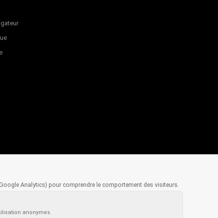
igateur
que
e
(Google Analytics) pour comprendre le comportement des visiteurs.
tilisation anonymes.