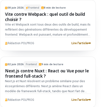
VS
besoin de liberté ou de structure, et quel choix convient à
FRONTEND
COMPARATIF
la taille de votre équipe, à vos plans de recrutement et à
08
juin
2026
Frontend
8
min de lecture
Vite
01
vos objectifs de maintenance à long terme.
Vite contre Webpack : quel outil de build
vs
choisir ?
Vite et Webpack sont tous deux des outils de build, mais ils
Webpack
02
reflètent des générations différentes du développement
frontend. Webpack est puissant, mature et profondément
configurable. Vite se concentre sur des serveurs de
Rédaction POLPROG
Lire l'article
développement rapides, des workflows ESM modernes et
des valeurs par défaut plus simples. Le meilleur choix
dépend du fait que vous partiez de zéro ou que vous
VS
mainteniez un build legacy complexe, de la quantité de
FRONTEND
COMPARATIF
logique de bundling personnalisée sur laquelle vous
02
juin
2026
Frontend
9
min de lecture
Next.js
01
comptez, et de l'importance que votre équipe accorde à la
Next.js contre Nuxt : React ou Vue pour le
vs
vitesse face au contrôle fin.
frontend full-stack ?
Next.js et Nuxt résolvent un problème similaire pour des
Nuxt
02
écosystèmes différents. Next.js amène React dans un
modèle de framework full-stack, tandis que Nuxt fait de
même pour Vue. Votre décision devrait commencer par
Rédaction POLPROG
Lire l'article
l'écosystème dans lequel votre équipe veut vivre, puis
passer au rendu, à l'hébergement, au flux de contenu, à la