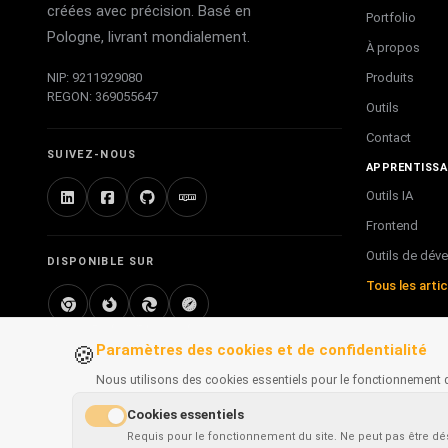
créées avec précision. Basé en
Portfolio
Pologne, livrant mondialement.
À propos
Produits
NIP: 9211929080
REGON: 369055647
Outils
Contact
SUIVEZ-NOUS
APPRENTISSA
Outils IA
Frontend
Outils de dév
DISPONIBLE SUR
Tous les arti
Chrome
Firefox
Edge
Safari
Paramètres des cookies et de confidentialité
🍪
Nous utilisons des cookies essentiels pour le fonctionnement d
Cookies essentiels
Requis pour le fonctionnement du site. Ne peut pas être dé