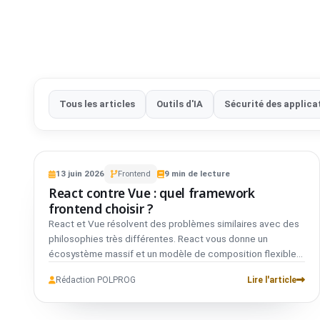
Tous les articles
Outils d'IA
Sécurité des applica
VS
FRONTEND
COMPARATIF
13
juin
2026
Frontend
9
min de lecture
React
01
React contre Vue : quel framework
vs
frontend choisir ?
React et Vue résolvent des problèmes similaires avec des
Vue
02
philosophies très différentes. React vous donne un
écosystème massif et un modèle de composition flexible,
tandis que Vue offre une expérience développeur plus
Rédaction POLPROG
Lire l'article
guidée avec des conventions abordables. Le bon choix
dépend moins de la popularité que de votre équipe, de la
complexité de votre projet, et du degré de liberté