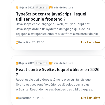
VS
architecturale que vous voulez réellement. Ce guide
FRONTEND
COMPARATIF
décompose où chacun l'emporte pour que vous puissiez
10
juin
2026
Frontend
9
min de lecture
TypeScript
01
décider en confiance au lieu de suivre les tendances.
TypeScript contre JavaScript : lequel
vs
utiliser pour le frontend ?
JavaScript est le langage du web, et TypeScript est
JavaScript
02
JavaScript doté d'un système de typage qui aide les
équipes à attraper les erreurs plus tôt et à maintenir de plus
grandes bases de code avec plus de confiance. Pour de
Rédaction POLPROG
Lire l'article
petits scripts et des prototypes rapides, le JavaScript pur
peut suffire. Pour des applications frontend sérieuses,
TypeScript se rembourse souvent par un meilleur outillage,
VS
des refactorisations plus sûres et des contrats plus clairs
FRONTEND
COMPARATIF
entre les modules. Le bon choix dépend de la taille du
06
juin
2026
Frontend
8
min de lecture
React
01
projet, de l'expérience de l'équipe et de la durée de vie
React contre Svelte : lequel utiliser en 2026
vs
nécessaire du code.
?
React est le pari d'écosystème le plus sûr, tandis que
Svelte
02
Svelte est souvent l'expérience développeur la plus
élégante. React donne aux équipes des bibliothèques
matures, une profondeur de recrutement et des schémas
Rédaction POLPROG
Lire l'article
de production éprouvés. Svelte réduit le code répétitif et
déplace plus de travail à la compilation, ce qui peut mener à