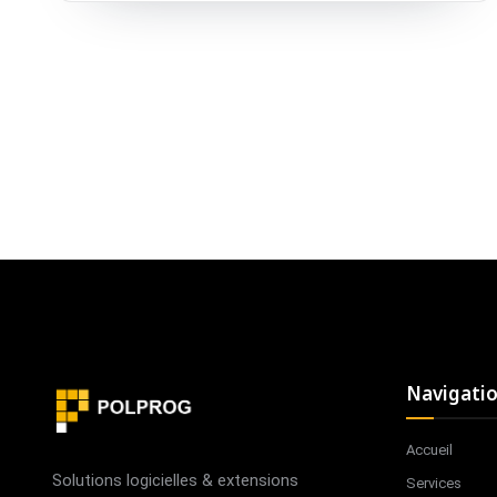
des applications plus petites et plus simples. Le
compromis n'est pas seulement la performance, c'est la
maturité de l'écosystème face à la simplicité. Ce guide
parcourt les différences pratiques pour que vous puissiez
choisir le bon outil pour votre équipe et votre projet en
2026.
Navigati
Accueil
Solutions logicielles & extensions
Services