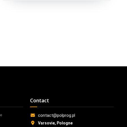
performance et à la maintenabilité à long terme. Choisissez
le runtime dans lequel vos développeurs pensent déjà, et le
reste de la stack devient plus facile à raisonner.
Contact
re
contact@polprog.pl
Varsovie, Pologne