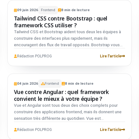
VS
n'est pas lequel est meilleur, mais si React seul suffit pour
FRONTEND
COMPARATIF
ce que vous livrez.
09
juin
2026
Frontend
8
min de lecture
Tailwind CSS
01
Tailwind CSS contre Bootstrap : quel
vs
framework CSS utiliser ?
Tailwind CSS et Bootstrap aident tous deux les équipes à
Bootstrap
02
construire des interfaces plus rapidement, mais ils
encouragent des flux de travail opposés. Bootstrap vous
donne des composants prêts à l'emploi et des réglages par
Rédaction POLPROG
Lire l'article
défaut cohérents. Tailwind vous donne des classes
utilitaires de bas niveau pour des systèmes de design sur
mesure. Le bon choix dépend de si vous voulez assembler
VS
une interface unique ou livrer rapidement une UI
FRONTEND
COMPARATIF
conventionnelle.
04
juin
2026
Frontend
8
min de lecture
Vue
01
Vue contre Angular : quel framework
vs
convient le mieux à votre équipe ?
Vue et Angular sont tous deux des choix complets pour
Angular
02
construire des applications frontend, mais ils donnent une
sensation très différente au quotidien. Vue est
généralement plus facile à adopter progressivement et
Rédaction POLPROG
Lire l'article
plus accueillant pour les petites équipes, tandis qu'Angular
fournit une architecture plus stricte pour de grandes