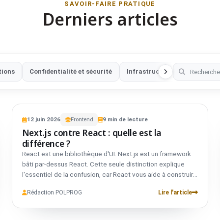
SAVOIR-FAIRE PRATIQUE
Derniers articles
tions
Confidentialité et sécurité
Infrastructure web
Sécur
VS
FRONTEND
COMPARATIF
12
juin
2026
Frontend
9
min de lecture
Next.js
01
Next.js contre React : quelle est la
vs
différence ?
React est une bibliothèque d'UI. Next.js est un framework
React
02
bâti par-dessus React. Cette seule distinction explique
l'essentiel de la confusion, car React vous aide à construire
des composants, tandis que Next.js ajoute le routage, les
Rédaction POLPROG
Lire l'article
stratégies de rendu, les fonctionnalités serveur,
l'optimisation et les conventions de déploiement. Si vous
construisez un site web de production, la vraie question