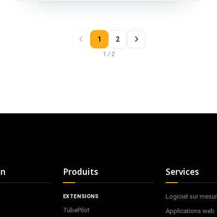
applications de longue durée. La meilleure option dépend
du fait que vous valorisiez la flexibilité ou la cohérence
imposée, et de la quantité de structure dont votre équipe a
besoin pour rester productive à mesure que la base de
1
2
code et l'effectif grandissent.
1 / 2
on
Produits
Services
Logiciel sur mesu
EXTENSIONS
TubePilot
Applications web