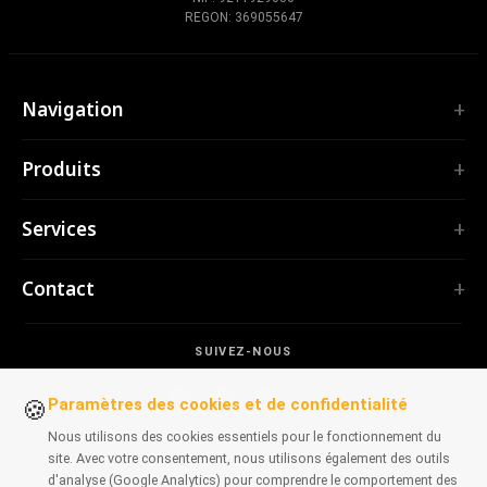
REGON: 369055647
Navigation
Accueil
Produits
Services
EXTENSIONS
Portfolio
Services
TubePilot
À propos
ClickClean
Logiciel sur mesure
Produits
Contact
Toutes les extensions →
Applications web
Outils
OUTILS
contact@polprog.pl
Mobile Apps
Contact
CodeMap
SUIVEZ-NOUS
Varsovie, Pologne
Extensions de navigateur
APPRENTISSAGE
ReleaseBoard
Outils IA
Conseil informatique
Paramètres des cookies et de confidentialité
🍪
Tous les outils →
Frontend
Portfolio historique
Nous utilisons des cookies essentiels pour le fonctionnement du
SITES WEB
Outils de développement
site. Avec votre consentement, nous utilisons également des outils
DISPONIBLE SUR
CosmoLapse
d'analyse (Google Analytics) pour comprendre le comportement des