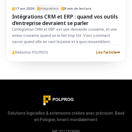
17
avr
2026
Intégrations
8
min de lecture
Intégrations CRM et ERP : quand vos outils
d'entreprise devraient se parler
L'intégration CRM et ERP est une demande courante, et une
erreur courante quand on la fait trop tôt. Voici comment
savoir quand elle en vaut la peine et à quoi ressemblent
généralement ces intégrations en pratique.
Rédaction POLPROG
Lire l'article
Solutions logicielles & extensions créées avec précision. Basé
en Pologne, livrant mondialement.
NIP: 9211929080