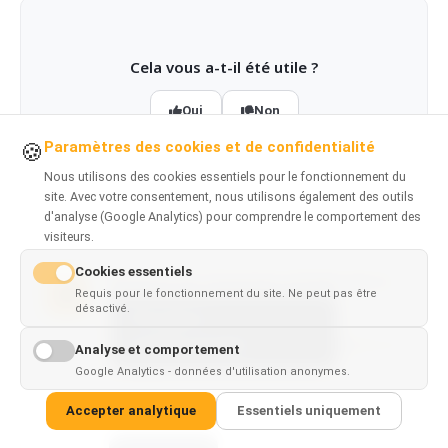
Cela vous a-t-il été utile ?
Oui
Non
Paramètres des cookies et de confidentialité
🍪
Nous utilisons des cookies essentiels pour le fonctionnement du
site. Avec votre consentement, nous utilisons également des outils
d'analyse (Google Analytics) pour comprendre le comportement des
visiteurs.
Cookies essentiels
Recevez les nouveaux articles par e-
Requis pour le fonctionnement du site. Ne peut pas être
mail
désactivé.
This page is
Un court e-mail par nouvel article
✓
×
d'apprentissage. Pas de spam, désinscription en
available in
English
Analyse et comportement
un clic.
Google Analytics - données d'utilisation anonymes.
Votre adresse e-mail
Accepter analytique
Essentiels uniquement