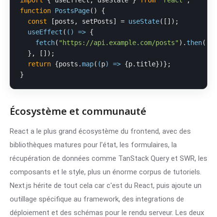
import
 { useEffect, useState } 
from
"react"
function
PostsPage
(
) {

const
 [posts, setPosts] = 
useState
([]);

useEffect
(
() =>
 {

fetch
(
"https://api.example.com/posts"
).
then
(
(
r
  }, []);

return
 {posts.
map
(
(
p
) =>
 {p.
title
})};

}
Écosystème et communauté
React a le plus grand écosystème du frontend, avec des
bibliothèques matures pour l'état, les formulaires, la
récupération de données comme TanStack Query et SWR, les
composants et le style, plus un énorme corpus de tutoriels.
Next.js hérite de tout cela car c'est du React, puis ajoute un
outillage spécifique au framework, des integrations de
déploiement et des schémas pour le rendu serveur. Les deux