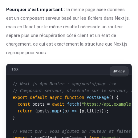
Pourquoi c'est important :
la même page axée données
est un composant serveur basé sur les fichiers dans Next.js,
mais en React pur le même résultat nécessite un routeur
séparé plus une récupération côté client et un état de
chargement, ce qui est exactement la structure que Next.js
regroupe pour vous.
Copy
// Next.js App Router : app/posts/page.tsx
// Composant serveur, s'exécute sur le serveur, au
export
default
async
function
PostsPage
(
) {

const
 posts = 
await
fetch
(
"https://api.example.c
return
 {posts.
map
(
(
p
) =>
 {p.
title
})};

}

// React pur : vous ajoutez un routeur et faites l