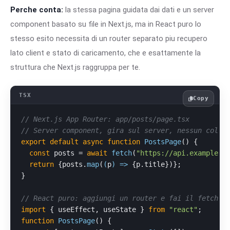
Perche conta:
la stessa pagina guidata dai dati e un server
component basato su file in Next.js, ma in React puro lo
stesso esito necessita di un router separato piu recupero
lato client e stato di caricamento, che e esattamente la
struttura che Next.js raggruppa per te.
Copy
// Next.js App Router: app/posts/page.tsx
// Server component, gira sul server, nessun colle
export
default
async
function
PostsPage
(
) {

const
 posts = 
await
fetch
(
"https://api.example.c
return
 {posts.
map
(
(
p
) =>
 {p.
title
})};

}

// React puro: aggiungi un router e fai il fetch s
import
 { useEffect, useState } 
from
"react"
function
PostsPage
(
) {
