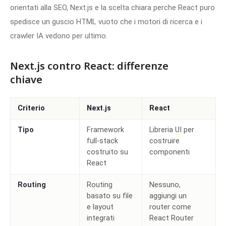
orientati alla SEO, Next.js e la scelta chiara perche React puro
spedisce un guscio HTML vuoto che i motori di ricerca e i
crawler IA vedono per ultimo.
Next.js contro React: differenze
chiave
Criterio
Next.js
React
Tipo
Framework
Libreria
UI
per
full-stack
costruire
costruito su
componenti
React
Routing
Routing
Nessuno,
basato su file
aggiungi un
e layout
router come
integrati
React Router