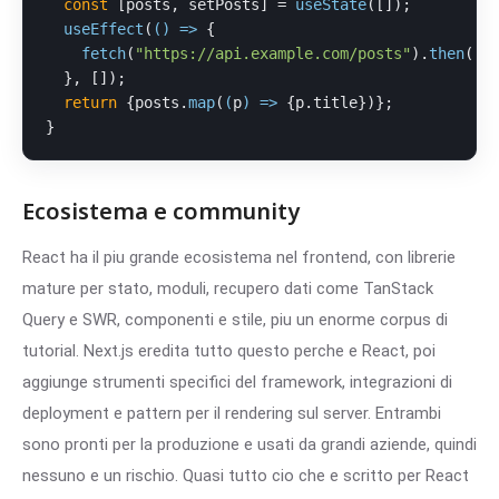
const
 [posts, setPosts] = 
useState
([]);

useEffect
(
() =>
 {

fetch
(
"https://api.example.com/posts"
).
then
(
(
r
  }, []);

return
 {posts.
map
(
(
p
) =>
 {p.
title
})};

}
Ecosistema e community
React ha il piu grande ecosistema nel frontend, con librerie
mature per stato, moduli, recupero dati come TanStack
Query e SWR, componenti e stile, piu un enorme corpus di
tutorial. Next.js eredita tutto questo perche e React, poi
aggiunge strumenti specifici del framework, integrazioni di
deployment e pattern per il rendering sul server. Entrambi
sono pronti per la produzione e usati da grandi aziende, quindi
nessuno e un rischio. Quasi tutto cio che e scritto per React