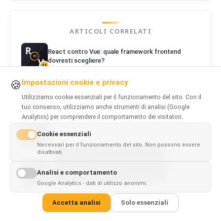
ARTICOLI CORRELATI
React contro Vue: quale framework frontend
dovresti scegliere?
Impostazioni cookie e privacy
🍪
React contro Angular: quale e migliore per le app
Utilizziamo cookie essenziali per il funzionamento del sito. Con il
web moderne?
tuo consenso, utilizziamo anche strumenti di analisi (Google
Analytics) per comprendere il comportamento dei visitatori.
Cookie essenziali
React contro Svelte: quale dovresti usare nel 2026?
Necessari per il funzionamento del sito. Non possono essere
disattivati.
This page is
✓
×
Next.js contro Nuxt: React o Vue per il frontend
available in
English
Analisi e comportamento
full-stack?
Google Analytics - dati di utilizzo anonimi.
Accetta analisi
Solo essenziali