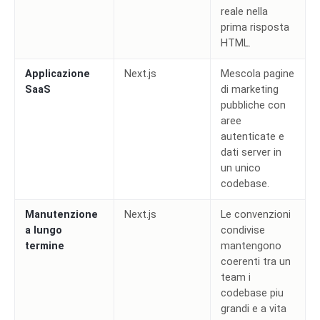
reale nella
prima risposta
HTML.
Applicazione
Next.js
Mescola pagine
SaaS
di marketing
pubbliche con
aree
autenticate e
dati server in
un unico
codebase.
Manutenzione
Next.js
Le convenzioni
a lungo
condivise
termine
mantengono
coerenti tra un
team i
codebase piu
grandi e a vita