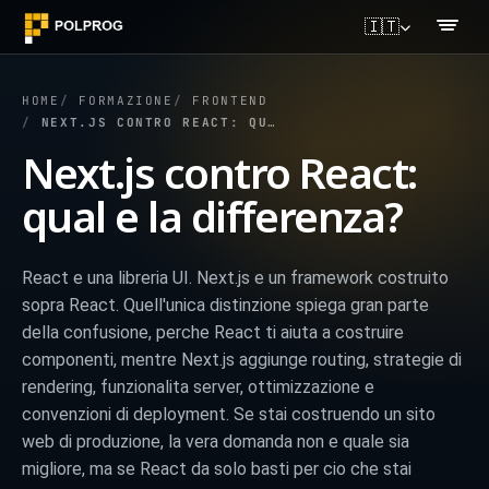
🇮🇹
HOME
FORMAZIONE
FRONTEND
NEXT.JS CONTRO REACT: QUAL E LA DIFFERENZA?
Next.js contro React:
qual e la differenza?
React e una libreria UI. Next.js e un framework costruito
sopra React. Quell'unica distinzione spiega gran parte
della confusione, perche React ti aiuta a costruire
componenti, mentre Next.js aggiunge routing, strategie di
rendering, funzionalita server, ottimizzazione e
convenzioni di deployment. Se stai costruendo un sito
web di produzione, la vera domanda non e quale sia
migliore, ma se React da solo basti per cio che stai