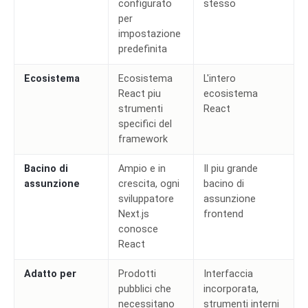
configurato
stesso
per
impostazione
predefinita
Ecosistema
Ecosistema
L'intero
React piu
ecosistema
strumenti
React
specifici del
framework
Bacino di
Ampio e in
Il piu grande
assunzione
crescita, ogni
bacino di
sviluppatore
assunzione
Next.js
frontend
conosce
React
Adatto per
Prodotti
Interfaccia
pubblici che
incorporata,
necessitano
strumenti interni