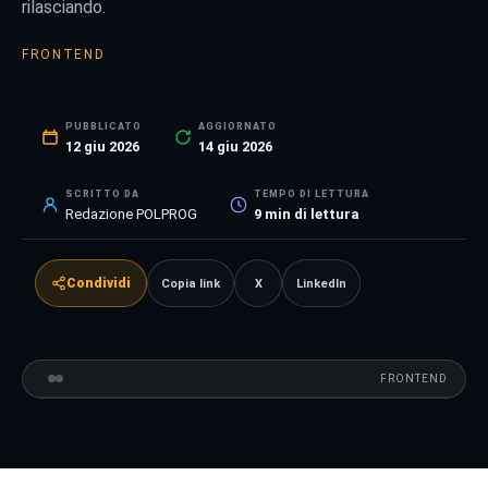
rilasciando.
FRONTEND
PUBBLICATO
AGGIORNATO
12 giu 2026
14 giu 2026
SCRITTO DA
TEMPO DI LETTURA
Redazione POLPROG
9
min di lettura
Condividi
Copia link
X
LinkedIn
FRONTEND
VS
FRONTEND
CONFRONTO
Next.js
01
vs