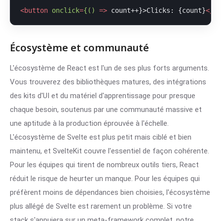
<
button
onclick
=
{()
 =>
 count++}>Clicks: {count}
</
b
Écosystème et communauté
L'écosystème de React est l'un de ses plus forts arguments.
Vous trouverez des bibliothèques matures, des intégrations
des kits d'UI et du matériel d'apprentissage pour presque
chaque besoin, soutenus par une communauté massive et
une aptitude à la production éprouvée à l'échelle.
L'écosystème de Svelte est plus petit mais ciblé et bien
maintenu, et SvelteKit couvre l'essentiel de façon cohérente.
Pour les équipes qui tirent de nombreux outils tiers, React
réduit le risque de heurter un manque. Pour les équipes qui
préfèrent moins de dépendances bien choisies, l'écosystème
plus allégé de Svelte est rarement un problème. Si votre
stack s'appuiera sur un meta-framework complet, notre