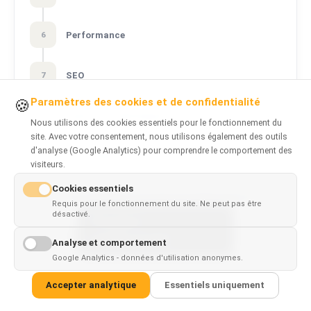
Performance
6
SEO
7
Paramètres des cookies et de confidentialité
🍪
Experience développeur
8
Nous utilisons des cookies essentiels pour le fonctionnement du
site. Avec votre consentement, nous utilisons également des outils
d'analyse (Google Analytics) pour comprendre le comportement des
Écosystème et communauté
9
visiteurs.
Cookies essentiels
Recrutement et montée en échelle d'équipe
10
Requis pour le fonctionnement du site. Ne peut pas être
désactivé.
This page is
✓
×
Meilleur choix par cas d'usage
11
available in
English
Analyse et comportement
Google Analytics - données d'utilisation anonymes.
Notes de migration
12
Accepter analytique
Essentiels uniquement