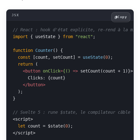
Copy
// React : hook d'état explicite, re-rend à la mis
import
 { useState } 
from
"react"
;

function
Counter
(
) {

const
 [count, setCount] = 
useState
(
0
);

return
 (

<
button
onClick
=
{()
 =>
 setCount(count + 1)}>

      Clicks: {count}

</
button
>
  );

}

// Svelte 5 : rune $state, le compilateur câble la
<script>

let
 count = $state(
0
);

</script>
