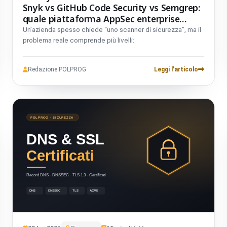
Snyk vs GitHub Code Security vs Semgrep:
quale piattaforma AppSec enterprise
scegliere nel 2026
Un’azienda spesso chiede “uno scanner di sicurezza”, ma il
problema reale comprende più livelli:
Redazione POLPROG
Leggi l'articolo