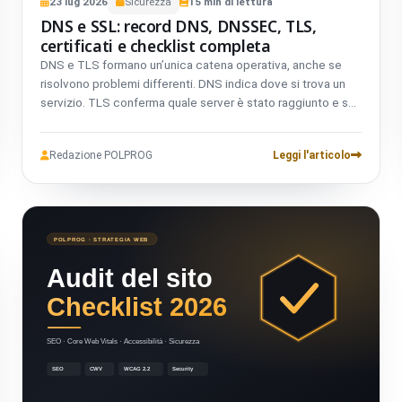
23
lug
2026
Sicurezza
15
min di lettura
DNS e SSL: record DNS, DNSSEC, TLS,
certificati e checklist completa
DNS e TLS formano un’unica catena operativa, anche se
risolvono problemi differenti. DNS indica dove si trova un
servizio. TLS conferma quale server è stato raggiunto e se
il collegamento è protetto.
Redazione POLPROG
Leggi l'articolo