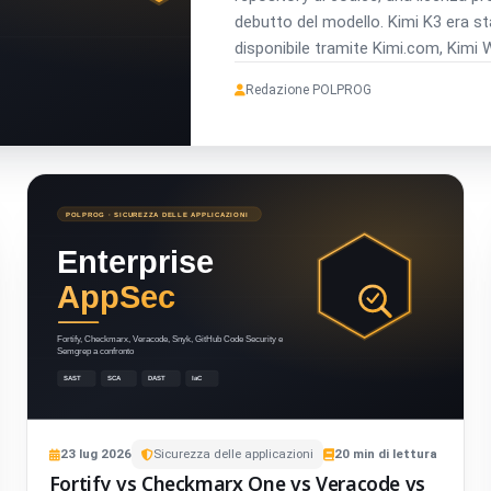
debutto del modello. Kimi K3 era sta
disponibile tramite Kimi.com, Kimi W
scaricare e distribuire autonomamen
Redazione POLPROG
23
lug
2026
Sicurezza delle applicazioni
20
min di lettura
Fortify vs Checkmarx One vs Veracode vs