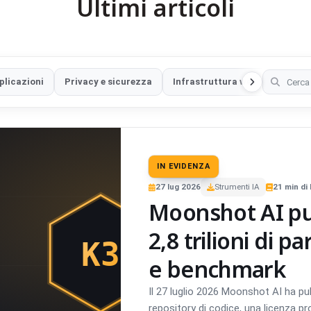
Ultimi articoli
plicazioni
Privacy e sicurezza
Infrastruttura web
Sicure
IN EVIDENZA
27
lug
2026
Strumenti IA
21
min di
Moonshot AI pub
2,8 trilioni di p
e benchmark
Il 27 luglio 2026 Moonshot AI ha pu
repository di codice, una licenza pr