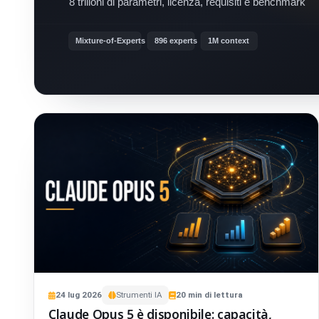
24
lug
2026
Strumenti IA
20
min di lettura
Claude Opus 5 è disponibile: capacità,