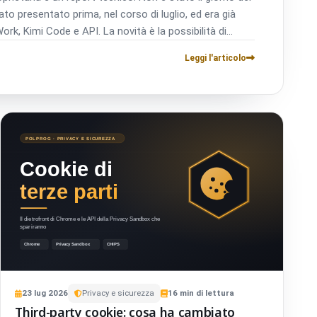
to presentato prima, nel corso di luglio, ed era già
ork, Kimi Code e API. La novità è la possibilità di
te i pesi.
Leggi l'articolo
23
lug
2026
Privacy e sicurezza
16
min di lettura
Third-party cookie: cosa ha cambiato