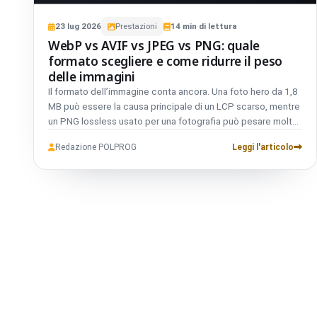
23
lug
2026
Prestazioni
14
min di lettura
WebP vs AVIF vs JPEG vs PNG: quale
formato scegliere e come ridurre il peso
delle immagini
Il formato dell’immagine conta ancora. Una foto hero da 1,8
MB può essere la causa principale di un LCP scarso, mentre
un PNG lossless usato per una fotografia può pesare molte
volte più di un WebP o AVIF ben codificato. Al contrario,
Redazione POLPROG
Leggi l'articolo
convertire indiscriminatamente ogni asset nel formato più
recente può ridurre la nitidezza del testo, aumentare i costi
di build o creare problemi con client e piattaforme esterne.