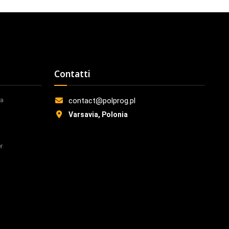
Contatti
ra
contact@polprog.pl
Varsavia, Polonia
r