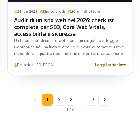
23
lug
2026
Strategia web
20
min di lettura
Audit di un sito web nel 2026: checklist
completa per SEO, Core Web Vitals,
accessibilità e sicurezza
Un buon audit di un sito web non è un singolo punteggio
Lighthouse né una lista di decine di avvisi automatici. Deve
rispondere a quattro domande: un motore di ricerca riesce
a trovare e comprendere correttamente il sito, l’utente
Redazione POLPROG
Leggi l'articolo
riesce a completare il proprio compito senza ostacoli, il
sito è abbastanza veloce e il proprietario o i visitatori sono
esposti a rischi evitabili?
1
2
3
…
9
1 / 9