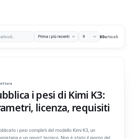
zza
Prestazioni
Strategia web
Estensioni del browser
80
articoli
 lettura
blica i pesi di Kimi K3:
arametri, licenza, requisiti
bblicato i pesi completi del modello Kimi K3, un
oprietaria e un report tecnico. Non è stato il giorno del