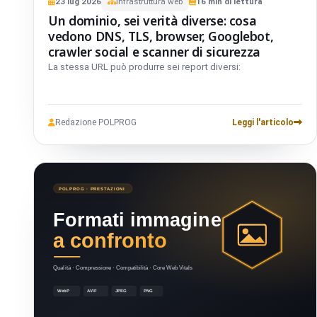
23
lug
2026
Infrastruttura web
16
min di lettura
Un dominio, sei verità diverse: cosa
vedono DNS, TLS, browser, Googlebot,
crawler social e scanner di sicurezza
La stessa URL può produrre sei report diversi:
Redazione POLPROG
Leggi l'articolo