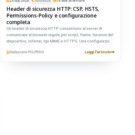
23
lug
2026
Sicurezza
16
min di lettura
Header di sicurezza HTTP: CSP, HSTS,
Permissions-Policy e configurazione
completa
Gli header di sicurezza HTTP consentono al server di
comunicare al browser regole per script, frame, funzioni del
dispositivo, referrer, tipi MIME e HTTPS. Una configurazione
corretta limita l’impatto di XSS, clickjacking, MIME
Redazione POLPROG
Leggi l'articolo
confusion, XS-Leaks e incorporamento cross-origin non
autorizzato.