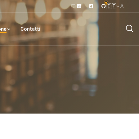
🇮🇹
one
Contatti