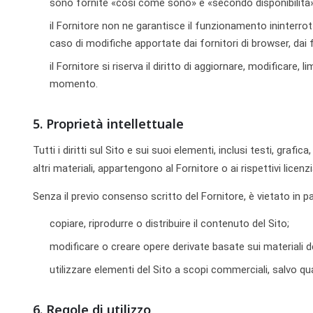
sono fornite «così come sono» e «secondo disponibilità»
il Fornitore non ne garantisce il funzionamento ininterrott
caso di modifiche apportate dai fornitori di browser, dai 
il Fornitore si riserva il diritto di aggiornare, modificare, 
momento.
5. Proprietà intellettuale
Tutti i diritti sul Sito e sui suoi elementi, inclusi testi, grafi
altri materiali, appartengono al Fornitore o ai rispettivi licenz
Senza il previo consenso scritto del Fornitore, è vietato in pa
copiare, riprodurre o distribuire il contenuto del Sito;
modificare o creare opere derivate basate sui materiali de
utilizzare elementi del Sito a scopi commerciali, salvo 
6. Regole di utilizzo