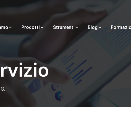
iamo
Prodotti
Strumenti
Blog
Formazi
rvizio
OG.