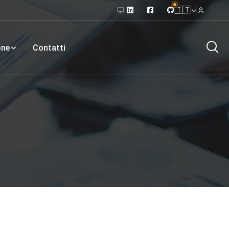
🇮🇹
one
Contatti