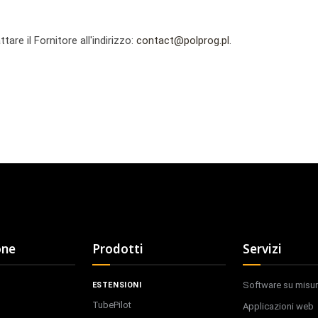
tare il Fornitore all'indirizzo:
contact@polprog.pl
.
one
Prodotti
Servizi
Software su misu
ESTENSIONI
TubePilot
Applicazioni web