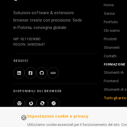
Home
Soluzioni software & estensioni
Servizi
browser create con precisione. Sede
Portfolio
in Polonia, consegna globale.
Chi siamo
Prodotti
NIP: 9211929080
REGON: 369055647
Strumenti
Contatti
SEGUICI
FORMAZIONE
Strumenti IA
Frontend
Strumenti di s
DISPONIBILI SUI BROWSER
Tutti gli arti
Chrome
Firefox
Edge
Safari
Impostazioni cookie e privacy
🍪
Utilizziamo cookie essenziali per il funzionamento del sito. Co