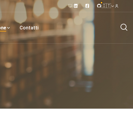
🇮🇹
one
Contatti