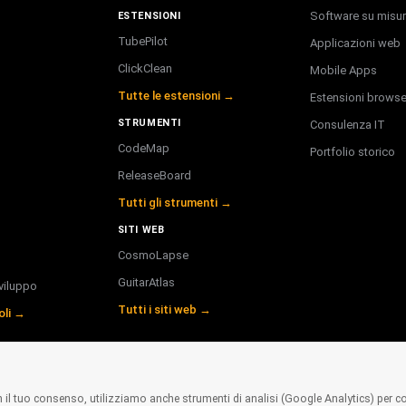
Software su misu
ESTENSIONI
TubePilot
Applicazioni web
ClickClean
Mobile Apps
Tutte le estensioni →
Estensioni browse
STRUMENTI
Consulenza IT
CodeMap
Portfolio storico
ReleaseBoard
Tutti gli strumenti →
SITI WEB
CosmoLapse
GuitarAtlas
viluppo
Tutti i siti web →
coli →
n il tuo consenso, utilizziamo anche strumenti di analisi (Google Analytics) per c