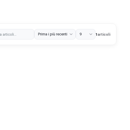
zza
Prestazioni
Strategia web
Estensioni del browser
1
articoli