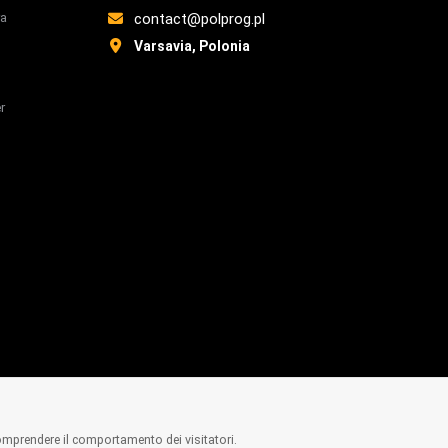
ra
contact@polprog.pl
Varsavia, Polonia
r
omprendere il comportamento dei visitatori.