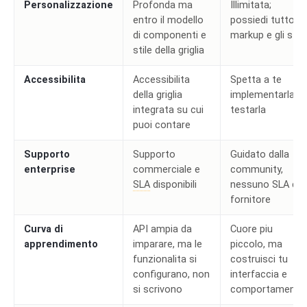
Personalizzazione
Profonda ma
Illimitata;
entro il modello
possiedi tutto il
di componenti e
markup e gli stili
stile della griglia
Accessibilita
Accessibilita
Spetta a te
della griglia
implementarla e
integrata su cui
testarla
puoi contare
Supporto
Supporto
Guidato dalla
enterprise
commerciale e
community,
SLA
disponibili
nessuno SLA del
fornitore
Curva di
API ampia da
Cuore piu
apprendimento
imparare, ma le
piccolo, ma
funzionalita si
costruisci tu
configurano, non
interfaccia e
si scrivono
comportamento