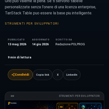
Grid puo valerne la pena. Se ti servono tabelle
personalizzate senza l'onere di una licenza enterprise,
TanStack Table puo essere la base piu intelligente.
STRUMENTI PER SVILUPPATORI
PUBBLICATO
AGGIORNATO
SCRITTO DA
13 mag 2026
14 giu 2026
Redazione POLPROG
9
min di lettura
Condividi
Copia link
X
LinkedIn
STRUMENTI PER SVILUPPATORI