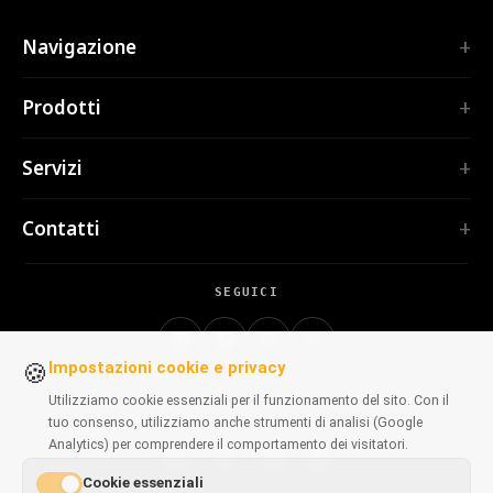
Navigazione
Home
Prodotti
Servizi
ESTENSIONI
Portfolio
Servizi
TubePilot
Chi siamo
ClickClean
Software su misura
Prodotti
Contatti
Tutte le estensioni →
Applicazioni web
Strumenti
STRUMENTI
contact@polprog.pl
Mobile Apps
Contatti
CodeMap
SEGUICI
Varsavia, Polonia
Estensioni browser
FORMAZIONE
ReleaseBoard
Strumenti IA
Consulenza IT
Tutti gli strumenti →
Impostazioni cookie e privacy
🍪
Frontend
Portfolio storico
SITI WEB
Strumenti di sviluppo
Utilizziamo cookie essenziali per il funzionamento del sito. Con il
DISPONIBILI SUI BROWSER
CosmoLapse
tuo consenso, utilizziamo anche strumenti di analisi (Google
Tutti gli articoli →
Analytics) per comprendere il comportamento dei visitatori.
GuitarAtlas
Tutti i siti web →
Cookie essenziali
Chrome
Firefox
Edge
Safari