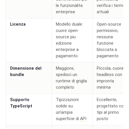
le funzionalita
verifica i termini
enterprise
attuali
Licenza
Modello duale:
Open-source
cuore open-
permissivo,
source piu
nessuna
edizione
funzione
enterprise a
bloccata a
pagamento
pagamento
Dimensione del
Maggiore;
Piccola; cuore
bundle
spedisci un
headless con
runtime di griglia
impronta
completo
minima
Supporto
Tipizzazioni
Eccellente,
TypeScript
solide su
progettato con i
un'ampia
tipi al primo
superficie di
API
posto