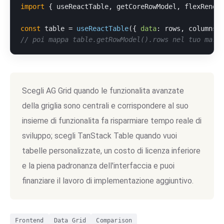
import
 { useReactTable, getCoreRowModel, flexRende
const
 table = 
useReactTable
({ 
data
: rows, columns,
// poi mappa table.getRowModel().rows nel tuo mark
Scegli AG Grid quando le funzionalita avanzate
della griglia sono centrali e corrispondere al suo
insieme di funzionalita fa risparmiare tempo reale di
sviluppo; scegli TanStack Table quando vuoi
tabelle personalizzate, un costo di licenza inferiore
e la piena padronanza dell'interfaccia e puoi
finanziare il lavoro di implementazione aggiuntivo.
Frontend
Data Grid
Comparison