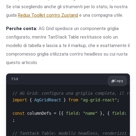
Se stai scegliendo anche gli strumenti per lo stato, la nostra
guida
Redux Toolkit contro Zustand
e una compagna utile.
Perche conta:
AG Grid spedisce un componente griglia
configurato, mentre TanStack Table restituisce solo un
modello di tabella e lascia a te il markup, che e esattamente il
compromesso griglia stilizzata contro headless su cui ruota
questo articolo.
Copy
// AG Grid: configura una griglia completa, il ren
import
 { 
AgGridReact
 } 
from
"ag-grid-react"
;

const
 columnDefs = [{ 
field
: 
"name"
 }, { 
field
: 
"p
;

// TanStack Table: modello headless, renderizzi og