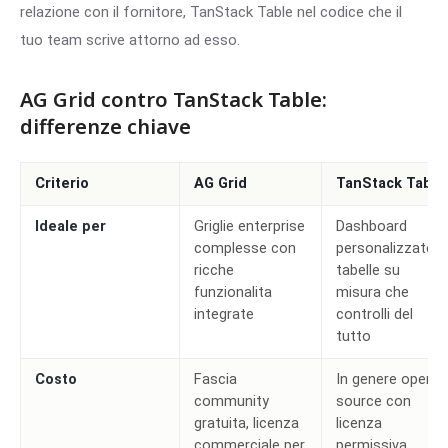
relazione con il fornitore, TanStack Table nel codice che il
tuo team scrive attorno ad esso.
AG Grid contro TanStack Table:
differenze chiave
Criterio
AG Grid
TanStack Table
Ideale per
Griglie enterprise
Dashboard
complesse con
personalizzate e
ricche
tabelle su
funzionalita
misura che
integrate
controlli del
tutto
Costo
Fascia
In genere open-
community
source con
gratuita, licenza
licenza
commerciale per
permissiva,