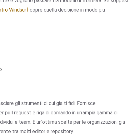
agente e vogliono passare tra modelli di frontiera. Se soppesi
ntro Windsurf
copre quella decisione in modo piu
o
are gli strumenti di cui gia ti fidi. Fornisce
per pull request e riga di comando in un'ampia gamma di
dividui e team. E un'ottima scelta per le organizzazioni gia
ente tra molti editor e repository.