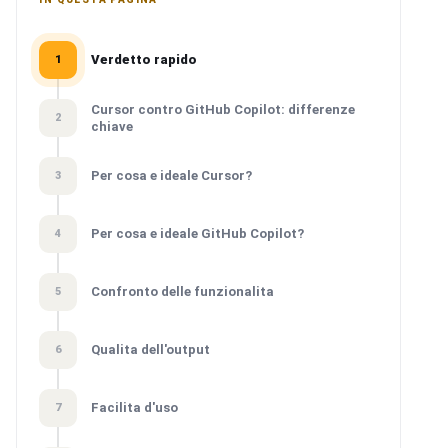
Verdetto rapido
1
Cursor contro GitHub Copilot: differenze
2
chiave
Per cosa e ideale Cursor?
3
Per cosa e ideale GitHub Copilot?
4
Confronto delle funzionalita
5
Qualita dell'output
6
Facilita d'uso
7