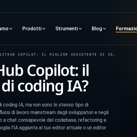
iamo
Prodotti
Strumenti
Blog
Formazi
THUB COPILOT: IL MIGLIOR ASSISTENTE DI CODING IA?
ub Copilot: il
 di coding IA?
i coding IA, ma non sono lo stesso tipo di
ussi di lavoro mainstream degli sviluppatori e negli
orno a chat consapevole del codebase, refactoring e
glia l'IA aggiunta al tuo editor attuale o un editor