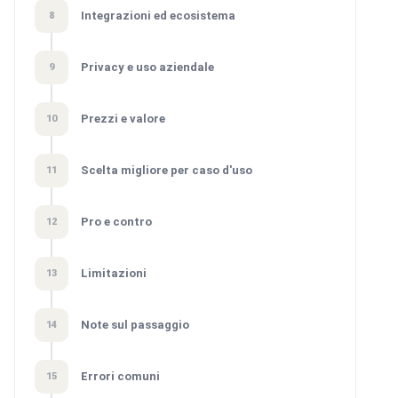
Integrazioni ed ecosistema
8
Privacy e uso aziendale
9
Prezzi e valore
10
Scelta migliore per caso d'uso
11
Pro e contro
12
Limitazioni
13
Note sul passaggio
14
Errori comuni
15