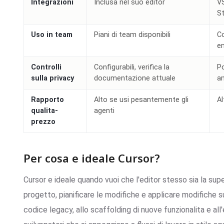
Integrazioni
Inclusa nel suo editor
VS
St
Uso in team
Piani di team disponibili
Co
en
Controlli
Configurabili, verifica la
Po
sulla privacy
documentazione attuale
a
Rapporto
Alto se usi pesantemente gli
Al
qualita-
agenti
prezzo
Per cosa e ideale Cursor?
Cursor e ideale quando vuoi che l'editor stesso sia la supe
progetto, pianificare le modifiche e applicare modifiche su 
codice legacy, allo scaffolding di nuove funzionalita e all'