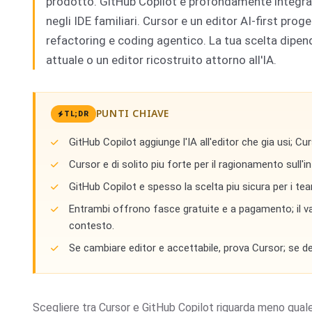
prodotto. GitHub Copilot e profondamente integrato
negli IDE familiari. Cursor e un editor AI-first pr
refactoring e coding agentico. La tua scelta dipende
attuale o un editor ricostruito attorno all'IA.
PUNTI CHIAVE
TL;DR
GitHub Copilot aggiunge l'IA all'editor che gia usi; C
Cursor e di solito piu forte per il ragionamento sull'in
GitHub Copilot e spesso la scelta piu sicura per i te
Entrambi offrono fasce gratuite e a pagamento; il val
contesto.
Se cambiare editor e accettabile, prova Cursor; se dev
Scegliere tra Cursor e GitHub Copilot riguarda meno quale 