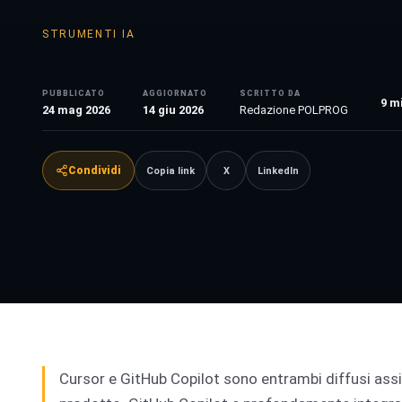
STRUMENTI IA
PUBBLICATO
AGGIORNATO
SCRITTO DA
9
mi
24 mag 2026
14 giu 2026
Redazione POLPROG
Condividi
Copia link
X
LinkedIn
Cursor e GitHub Copilot sono entrambi diffusi assi