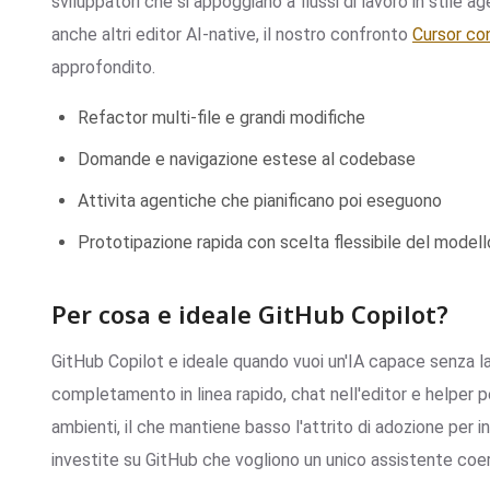
sviluppatori che si appoggiano a flussi di lavoro in stile 
anche altri editor AI-native, il nostro confronto
Cursor co
approfondito.
Refactor multi-file e grandi modifiche
Domande e navigazione estese al codebase
Attivita agentiche che pianificano poi eseguono
Prototipazione rapida con scelta flessibile del modell
Per cosa e ideale GitHub Copilot?
GitHub Copilot e ideale quando vuoi un'IA capace senza lasci
completamento in linea rapido, chat nell'editor e helper 
ambienti, il che mantiene basso l'attrito di adozione per in
investite su GitHub che vogliono un unico assistente coer