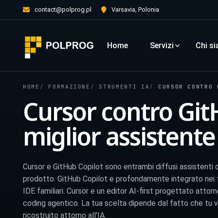
contact@polprog.pl
Varsavia, Polonia
Home
Servizi
Chi s
HOME
FORMAZIONE
STRUMENTI IA
CURSOR CONTRO GI
Cursor contro GitH
miglior assistente
Cursor e GitHub Copilot sono entrambi diffusi assistenti d
prodotto. GitHub Copilot e profondamente integrato nei fl
IDE familiari. Cursor e un editor AI-first progettato att
coding agentico. La tua scelta dipende dal fatto che tu vo
ricostruito attorno all'IA.