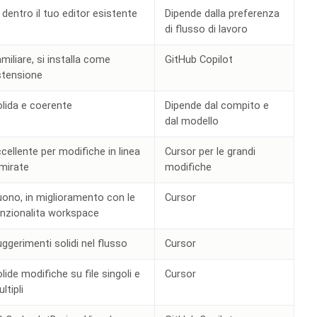
 dentro il tuo editor esistente
Dipende dalla preferenza
di flusso di lavoro
miliare, si installa come
GitHub Copilot
stensione
lida e coerente
Dipende dal compito e
dal modello
cellente per modifiche in linea
Cursor per le grandi
mirate
modifiche
ono, in miglioramento con le
Cursor
unzionalita workspace
ggerimenti solidi nel flusso
Cursor
lide modifiche su file singoli e
Cursor
ltipli