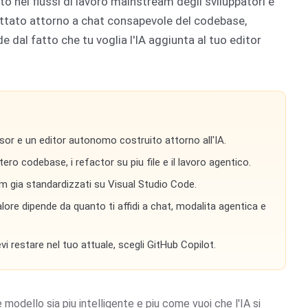
 nei flussi di lavoro mainstream degli sviluppatori e
ogettato attorno a chat consapevole del codebase,
 dal fatto che tu voglia l'IA aggiunta al tuo editor
ursor e un editor autonomo costruito attorno all'IA.
tero codebase, i refactor su piu file e il lavoro agentico.
am gia standardizzati su Visual Studio Code.
ore dipende da quanto ti affidi a chat, modalita agentica e
i restare nel tuo attuale, scegli GitHub Copilot.
modello sia piu intelligente e piu come vuoi che l'IA si