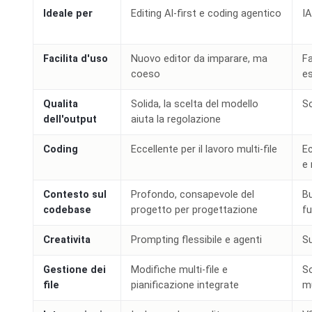
Ideale per
Editing AI-first e coding agentico
IA
Facilita d'uso
Nuovo editor da imparare, ma
Fa
coeso
e
Qualita
Solida, la scelta del modello
So
dell'output
aiuta la regolazione
Coding
Eccellente per il lavoro multi-file
Ec
e 
Contesto sul
Profondo, consapevole del
Bu
codebase
progetto per progettazione
f
Creativita
Prompting flessibile e agenti
Su
Gestione dei
Modifiche multi-file e
So
file
pianificazione integrate
mu