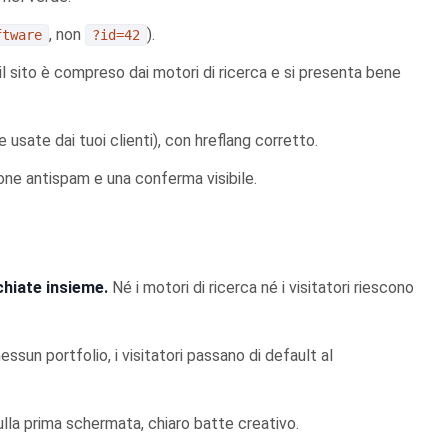
, non
).
ftware
?id=42
 sito è compreso dai motori di ricerca e si presenta bene
e usate dai tuoi clienti), con hreflang corretto.
one antispam e una conferma visibile.
chiate insieme.
Né i motori di ricerca né i visitatori riescono
ssun portfolio, i visitatori passano di default al
lla prima schermata, chiaro batte creativo.