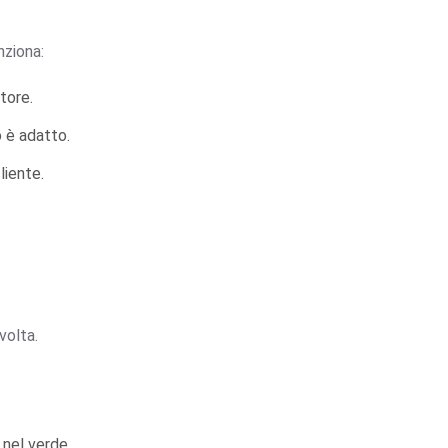
nziona:
tore.
o è adatto.
liente.
volta.
 nel verde.