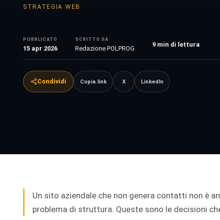
STRATEGIA WEB
PUBBLICATO
SCRITTO DA
9
min di lettura
15 apr 2026
Redazione POLPROG
Condividi
Copia link
X
LinkedIn
Un sito aziendale che non genera contatti non è an
problema di struttura. Queste sono le decisioni ch