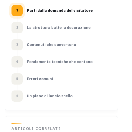
Parti dalla domanda del visitatore
1
La struttura batte la decorazione
2
Contenuti che convertono
3
Fondamenta tecniche che contano
4
Errori comuni
5
Un piano di lancio snello
6
ARTICOLI CORRELATI