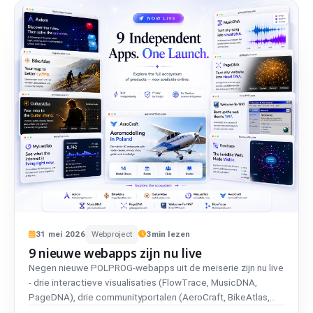
31
mei
2026
Webproject
3
min lezen
9 nieuwe webapps zijn nu live
Negen nieuwe POLPROG-webapps uit de meiserie zijn nu live
- drie interactieve visualisaties (FlowTrace, MusicDNA,
PageDNA), drie communityportalen (AeroCraft, BikeAtlas,
GuitarAtlas) en drie browserexperimenten (Axiom,