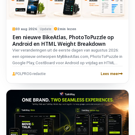
03
aug
2026
Update
2
min lezen
Een nieuwe BikeAtlas, PhotoToPuzzle op
Android en HTML Weight Breakdown
Vier veranderingen uit de eerste dagen van augustus 2026:
een opnieuw ontworpen MyBikeAtlas.com, PhotoToPuzzle in
Google Play, CostBoard voor Android op vrijdag en HTML
Weight Breakdown, een nieuw hulpmiddel voor ingelogde
POLPROG-redactie
Lees meer
leden.