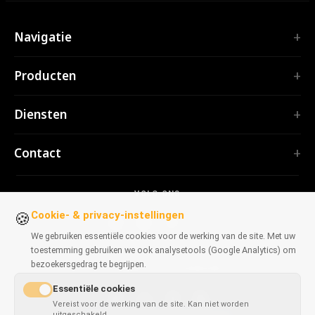
Navigatie
Home
Producten
Diensten
EXTENSIES
Portfolio
Diensten
TubePilot
Over ons
ClickClean
Software op maat
Producten
Contact
Alle extensies →
Webapplicaties
Hulpmiddelen
TOOLS
contact@polprog.pl
Mobile Apps
Contact
CodeMap
VOLG ONS
Warschau, Polen
Browserextensies
BLOG
ReleaseBoard
Cookie- & privacy-instellingen
🍪
AI-tools
IT-advies
Alle tools →
We gebruiken essentiële cookies voor de werking van de site. Met uw
Frontend
Legacy-portfolio
toestemming gebruiken we ook analysetools (Google Analytics) om
WEBSITES
Ontwikkeltools
bezoekersgedrag te begrijpen.
BESCHIKBAAR VOOR BROWSERS
CosmoLapse
Alle artikelen →
Essentiële cookies
GuitarAtlas
Vereist voor de werking van de site. Kan niet worden
Alle websites →
uitgeschakeld.