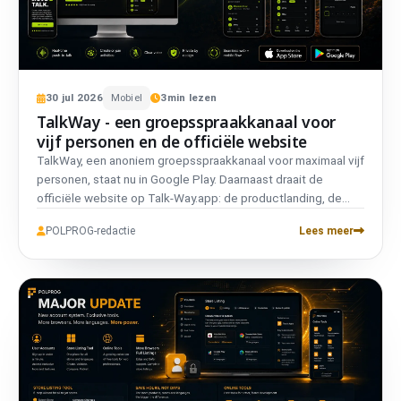
30
jul
2026
Mobiel
3
min lezen
TalkWay - een groepsspraakkanaal voor
vijf personen en de officiële website
TalkWay, een anoniem groepsspraakkanaal voor maximaal vijf
personen, staat nu in Google Play. Daarnaast draait de
officiële website op Talk-Way.app: de productlanding, de
juridische documenten en een beheerderspaneel. Bij de start
POLPROG-redactie
Lees meer
werkt de app in Polen, met een limiet van 75 parallelle
kamers.