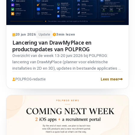
20
jun
2026
Update
3
min lezen
Lancering van DrawMyPlace en
productupdates van POLPROG
Overzicht van de week 13-20 juni 2026 bij POLPROG:
lancering van DrawMyPlace (planner voor elektrische
installaties in 2D en 3D), updates in bestaande applicaties en
vooruitgang in projecten die worden voorbereid op hun
POLPROG-redactie
Lees meer
lancering.