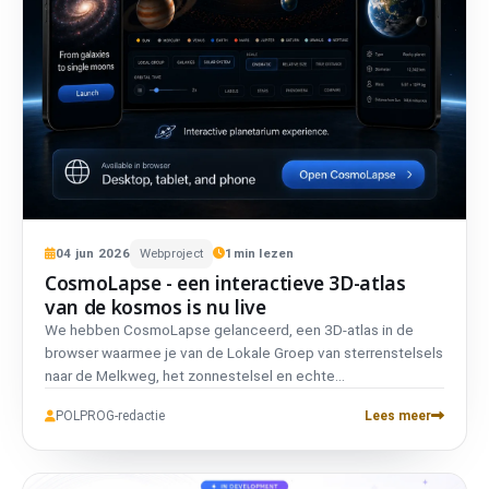
04
jun
2026
Webproject
1
min lezen
CosmoLapse - een interactieve 3D-atlas
van de kosmos is nu live
We hebben CosmoLapse gelanceerd, een 3D-atlas in de
browser waarmee je van de Lokale Groep van sterrenstelsels
naar de Melkweg, het zonnestelsel en echte
exoplaneetstelsels kunt vliegen. Geen account, volledig
POLPROG-redactie
Lees meer
tweetalig en privé.