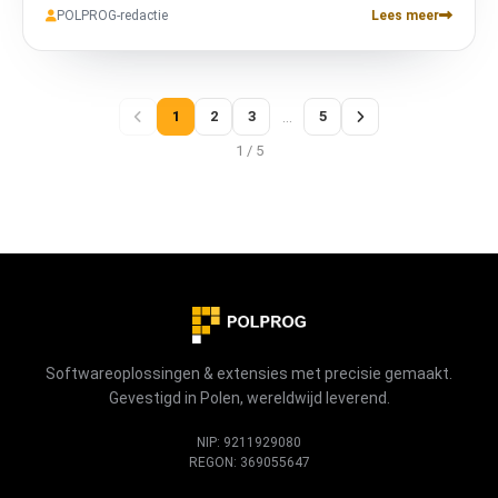
POLPROG-redactie
Lees meer
MyLastTab, WelcomeTo1997). Allemaal privacy-first,
allemaal gratis, allemaal in-house gebouwd.
1
2
3
…
5
1 / 5
Softwareoplossingen & extensies met precisie gemaakt.
Gevestigd in Polen, wereldwijd leverend.
NIP: 9211929080
REGON: 369055647