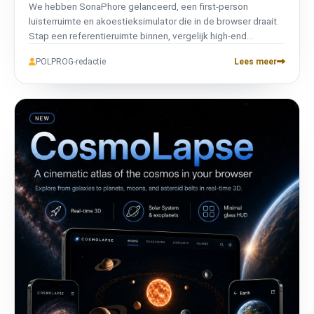
We hebben SonaPhore gelanceerd, een first-person
luisterruimte en akoestieksimulator die in de browser draait.
Stap een referentieruimte binnen, vergelijk high-end
systemen, verplaats de luidsprekers en geef de ruimte vorm.
POLPROG-redactie
Lees meer
Geen account, volledig tweetalig en privé.