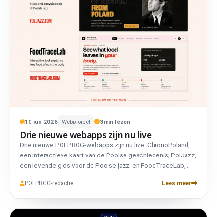
10
jun
2026
Webproject
3
min lezen
Drie nieuwe webapps zijn nu live
Drie nieuwe POLPROG-webapps zijn nu live: ChronoPoland,
een interactieve kaart van de Poolse geschiedenis; PolJazz,
een levende gids voor de Poolse jazz; en FoodTraceLab,
een cinematografische reis van voeding door het lichaam.
POLPROG-redactie
Lees meer
Allemaal tweetalig, allemaal met privacy voorop, allemaal in
eigen huis gebouwd.