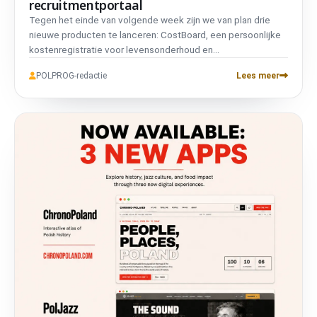
recruitmentportaal
Tegen het einde van volgende week zijn we van plan drie
nieuwe producten te lanceren: CostBoard, een persoonlijke
kostenregistratie voor levensonderhoud en
woningrenovaties; een nieuwe sociale iOS-app (details nog
POLPROG-redactie
Lees meer
geheim); en een recruitmentportaal dat mensen verbindt met
nieuwe kansen.