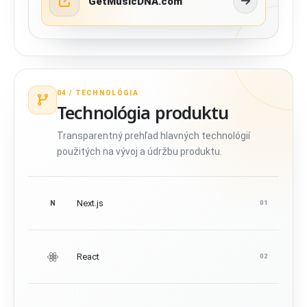
GetMusicDNA.com
04 /
TECHNOLÓGIA
Technológia produktu
Transparentný prehľad hlavných technológií
použitých na vývoj a údržbu produktu.
Next.js
N
01
React
02