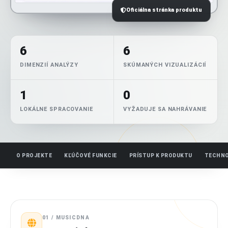
Oficiálna stránka produktu
6
6
DIMENZIÍ ANALÝZY
SKÚMANÝCH VIZUALIZÁCIÍ
1
0
LOKÁLNE SPRACOVANIE
VYŽADUJE SA NAHRÁVANIE
O PROJEKTE
KĽÚČOVÉ FUNKCIE
PRÍSTUP K PRODUKTU
TECHNO
01 / MUSICDNA