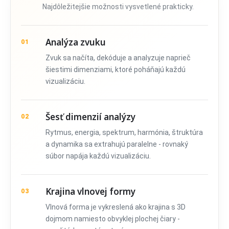
Najdôležitejšie možnosti vysvetlené prakticky.
Analýza zvuku
01
Zvuk sa načíta, dekóduje a analyzuje naprieč
šiestimi dimenziami, ktoré poháňajú každú
vizualizáciu.
Šesť dimenzií analýzy
02
Rytmus, energia, spektrum, harmónia, štruktúra
a dynamika sa extrahujú paralelne - rovnaký
súbor napája každú vizualizáciu.
Krajina vlnovej formy
03
Vlnová forma je vykreslená ako krajina s 3D
dojmom namiesto obvyklej plochej čiary -