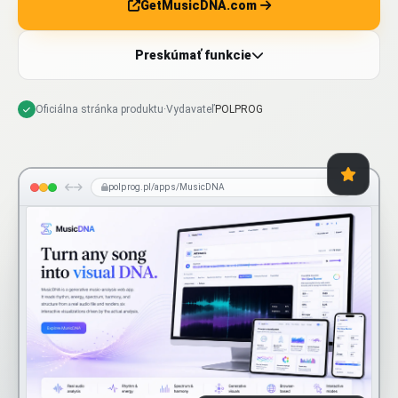
GetMusicDNA.com
Preskúmať funkcie
Oficiálna stránka produktu
·
Vydavateľ
POLPROG
polprog.pl/apps/MusicDNA