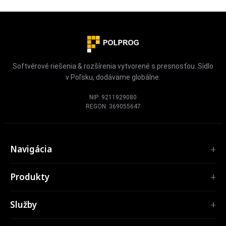
Softvérové riešenia & rozšírenia vytvorené s presnosťou. Sídlo
v Poľsku, dodávame globálne.
NIP: 9211929080
REGON: 369055647
Navigácia
Úvod
Produkty
Služby
ROZŠÍRENIA
Portfólio
Služby
TubePilot
O nás
ClickClean
Softvér na mieru