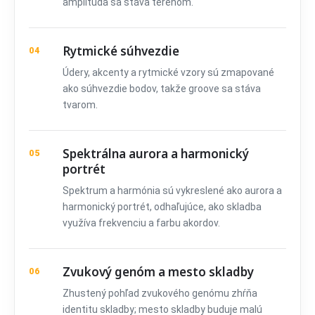
amplitúda sa stáva terénom.
Rytmické súhvezdie
04
Údery, akcenty a rytmické vzory sú zmapované
ako súhvezdie bodov, takže groove sa stáva
tvarom.
Spektrálna aurora a harmonický
05
portrét
Spektrum a harmónia sú vykreslené ako aurora a
harmonický portrét, odhaľujúce, ako skladba
využíva frekvenciu a farbu akordov.
Zvukový genóm a mesto skladby
06
Zhustený pohľad zvukového genómu zhŕňa
identitu skladby; mesto skladby buduje malú