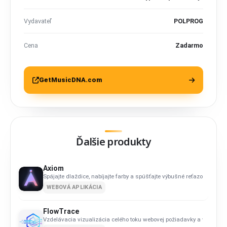
Vydavateľ
POLPROG
Cena
Zadarmo
GetMusicDNA.com
Ďalšie produkty
Axiom
Spájajte dlaždice, nabíjajte farby a spúšťajte výbušné reťazové reakci
WEBOVÁ APLIKÁCIA
FlowTrace
Vzdelávacia vizualizácia celého toku webovej požiadavky a vykreslen