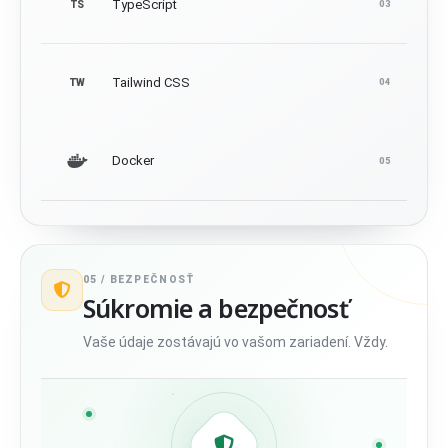
TypeScript
TS
03
Tailwind CSS
TW
04
Docker
05
05 /
BEZPEČNOSŤ
Súkromie a bezpečnosť
Vaše údaje zostávajú vo vašom zariadení. Vždy.