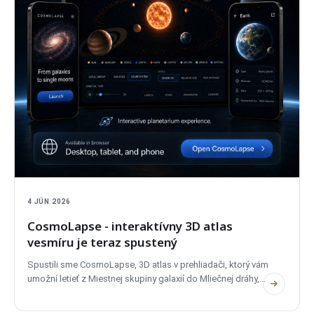
4 JÚN 2026
CosmoLapse - interaktívny 3D atlas
vesmíru je teraz spustený
Spustili sme CosmoLapse, 3D atlas v prehliadači, ktorý vám
umožní letieť z Miestnej skupiny galaxií do Mliečnej dráhy,
Slnečnej sústavy a skutočných systémov exoplanét. Bez
účtu, plne dvojjazyčný a súkromný.