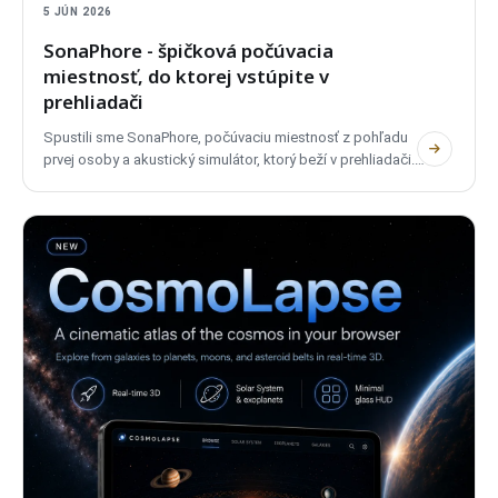
5 JÚN 2026
SonaPhore - špičková počúvacia
miestnosť, do ktorej vstúpite v
prehliadači
Spustili sme SonaPhore, počúvaciu miestnosť z pohľadu
prvej osoby a akustický simulátor, ktorý beží v prehliadači.
Vstúpte do referenčného priestoru, porovnávajte špičkové
systémy, posúvajte reproduktory a tvarujte miestnosť. Bez
účtu, plne dvojjazyčný a súkromný.