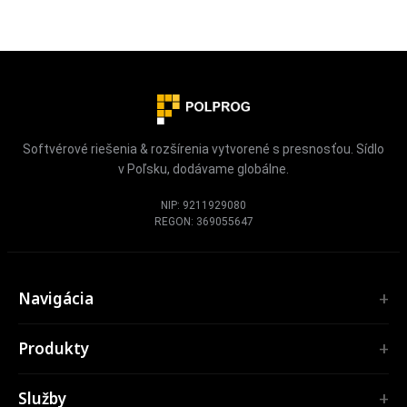
Softvérové riešenia & rozšírenia vytvorené s presnosťou. Sídlo
v Poľsku, dodávame globálne.
NIP: 9211929080
REGON: 369055647
Navigácia
Úvod
Produkty
Služby
ROZŠÍRENIA
Portfólio
Služby
TubePilot