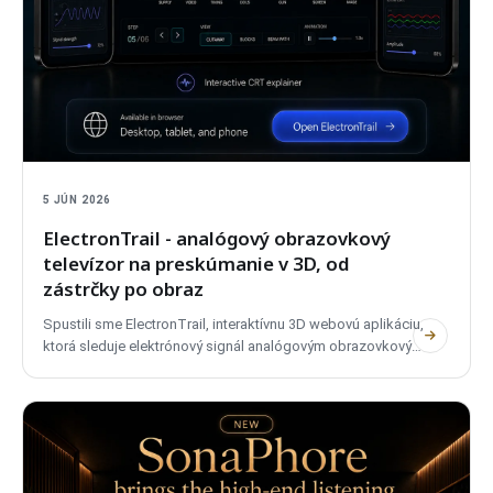
5 JÚN 2026
ElectronTrail - analógový obrazovkový
televízor na preskúmanie v 3D, od
zástrčky po obraz
Spustili sme ElectronTrail, interaktívnu 3D webovú aplikáciu,
ktorá sleduje elektrónový signál analógovým obrazovkovým
televízorom, od zásuvky v stene až po obraz na obrazovke.
Pokrýva PAL, NTSC a SECAM, je dvojjazyčná, nevyžaduje
účet a nepoužíva sledovače.