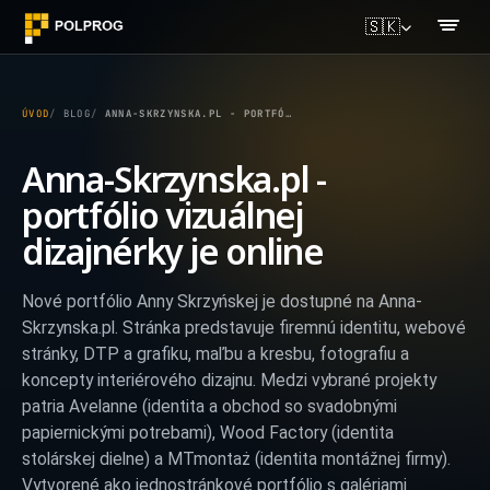
🇸🇰
ÚVOD
BLOG
ANNA-SKRZYNSKA.PL - PORTFÓLIO VIZUÁLNEJ DIZAJNÉRKY JE ONLINE
Anna-Skrzynska.pl -
portfólio vizuálnej
dizajnérky je online
Nové portfólio Anny Skrzyńskej je dostupné na Anna-
Skrzynska.pl. Stránka predstavuje firemnú identitu, webové
stránky, DTP a grafiku, maľbu a kresbu, fotografiu a
koncepty interiérového dizajnu. Medzi vybrané projekty
patria Avelanne (identita a obchod so svadobnými
papiernickými potrebami), Wood Factory (identita
stolárskej dielne) a MTmontaż (identita montážnej firmy).
Vytvorené ako jednostránkové portfólio s galériami