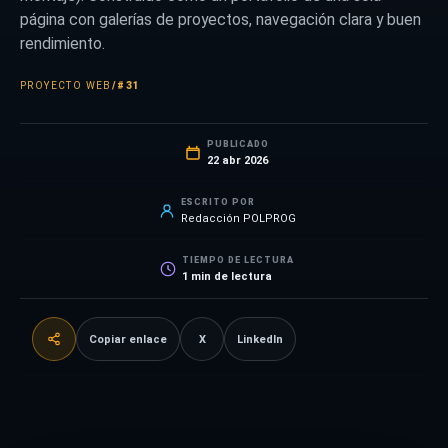
página con galerías de proyectos, navegación clara y buen
rendimiento.
PROYECTO WEB
/
#31
PUBLICADO
22 abr 2026
ESCRITO POR
Redacción POLPROG
TIEMPO DE LECTURA
1
min de lectura
Copiar enlace
X
LinkedIn