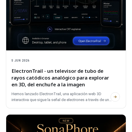
5 JUN 2026
ElectronTrail - un televisor de tubo de
rayos catódicos analógico para explorar
en 3D, del enchufe a la imagen
Hemos lanzado ElectronTrail, una aplicación web 3D
interactiva que sigue la señal de electrones a través de un
televisor analógico de tubo de rayos catódicos, desde el
enchufe de la pared hasta la imagen en la pantalla. Cubre
PAL, NTSC y SECAM, es bilingüe, no necesita cuenta y no
usa rastreadores.