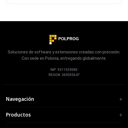
reales. Sin cuenta, totalmente bilingüe y privado.
Soluciones de software y extensiones creadas con precisión.
Con sede en Polonia, entregando globalmente.
NIP: 9211929080
REGON: 369055647
Navegación
Inicio
Productos
Servicios
EXTENSIONES
Portfolio