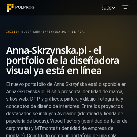
🇪🇸
INICIO
BLOG
ANNA-SKRZYNSKA.PL - EL PORTFOLIO DE LA DISEÑADORA VISUAL YA ESTÁ EN LÍNEA
Anna-Skrzynska.pl - el
portfolio de la diseñadora
visual ya está en línea
El nuevo portafolio de Anna Skrzyńska está disponible en
Anna-Skrzynska.pl. El sitio presenta identidad de marca,
sitios web, DTP y gráficos, pintura y dibujo, fotografía y
conceptos de diseño de interiores. Entre los proyectos
destacados se incluyen Avelanne (identidad y tienda de
papelería de bodas), Wood Factory (identidad de taller de
carpintería) y MTmontaż (identidad de empresa de
montaje). Construido como un portafolio de una sola