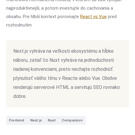
najproduktívnejší, a potom investujte do cachovania a
obsahu. Pre hlbší kontext porovnajte
React vs Vue
pred
rozhodnutím.
Next.js vyhráva na veľkosti ekosystému a hĺbke
náboru, zatiaľ čo Nuxt vyhráva na jednoduchosti
riadenej konvenciami, preto nechajte rozhodnúť
plynulosť vášho tímu v Reacte alebo Vue. Obidve
renderujú serverové HTML a servírujú SEO rovnako
dobre.
Frontend
Next.js
Nuxt
Comparison