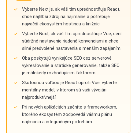
Vyberte Next.js, ak váš tím uprednostňuje React,
chce najhlbší zdroj na najímanie a potrebuje
najväčší ekosystém hostingu a knižníc.
Vyberte Nuxt, ak váš tím uprednostňuje Vue, cení
súdržné nastavenie riadené konvenciami a chce
silné predvolené nastavenia s menším zapájaním.
Oba poskytujú vynikajúce SEO cez serverové
vykresľovanie a statické generovanie, takže SEO
je málokedy rozhodujúcim faktorom.
Skutočnou voľbou je React oproti Vue: vyberte
mentálny model, v ktorom sú vaši vývojári
najproduktívnejší.
Pri nových aplikáciách začnite s frameworkom,
ktorého ekosystém zodpovedá vášmu plánu
najímania a integračným potrebám.