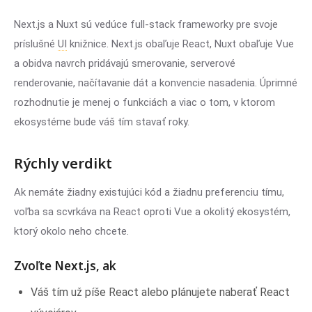
Next.js a Nuxt sú vedúce full-stack frameworky pre svoje
príslušné
UI
knižnice. Next.js obaľuje React, Nuxt obaľuje Vue
a obidva navrch pridávajú smerovanie, serverové
renderovanie, načítavanie dát a konvencie nasadenia. Úprimné
rozhodnutie je menej o funkciách a viac o tom, v ktorom
ekosystéme bude váš tím stavať roky.
Rýchly verdikt
Ak nemáte žiadny existujúci kód a žiadnu preferenciu tímu,
voľba sa scvrkáva na React oproti Vue a okolitý ekosystém,
ktorý okolo neho chcete.
Zvoľte Next.js, ak
Váš tím už píše React alebo plánujete naberať React