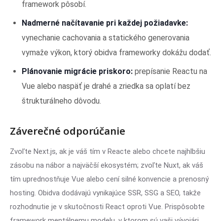
framework pôsobí.
Nadmerné načítavanie pri každej požiadavke:
vynechanie cachovania a statického generovania
vymaže výkon, ktorý obidva frameworky dokážu dodať.
Plánovanie migrácie priskoro:
prepísanie Reactu na
Vue alebo naspäť je drahé a zriedka sa oplatí bez
štrukturálneho dôvodu.
Záverečné odporúčanie
Zvoľte Next.js, ak je váš tím v Reacte alebo chcete najhlbšiu
zásobu na nábor a najväčší ekosystém; zvoľte Nuxt, ak váš
tím uprednostňuje Vue alebo cení silné konvencie a prenosný
hosting. Obidva dodávajú vynikajúce SSR, SSG a SEO, takže
rozhodnutie je v skutočnosti React oproti Vue. Prispôsobte
framework mentálnemu modelu, v ktorom sú vaši vývojári