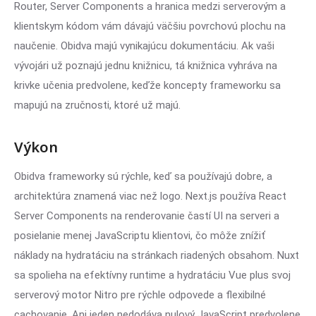
Router, Server Components a hranica medzi serverovým a
klientskym kódom vám dávajú väčšiu povrchovú plochu na
naučenie. Obidva majú vynikajúcu dokumentáciu. Ak vaši
vývojári už poznajú jednu knižnicu, tá knižnica vyhráva na
krivke učenia predvolene, keďže koncepty frameworku sa
mapujú na zručnosti, ktoré už majú.
Výkon
Obidva frameworky sú rýchle, keď sa používajú dobre, a
architektúra znamená viac než logo. Next.js používa React
Server Components na renderovanie častí UI na serveri a
posielanie menej JavaScriptu klientovi, čo môže znížiť
náklady na hydratáciu na stránkach riadených obsahom. Nuxt
sa spolieha na efektívny runtime a hydratáciu Vue plus svoj
serverový motor Nitro pre rýchle odpovede a flexibilné
cachovanie. Ani jeden nedodáva nulový JavaScript predvolene