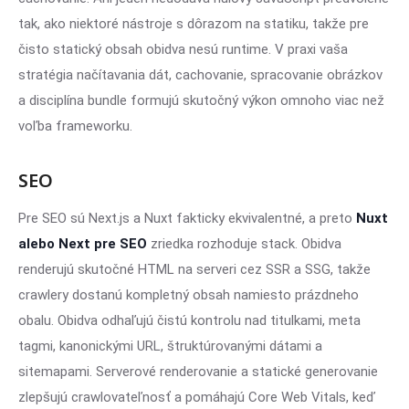
tak, ako niektoré nástroje s dôrazom na statiku, takže pre
čisto statický obsah obidva nesú runtime. V praxi vaša
stratégia načítavania dát, cachovanie, spracovanie obrázkov
a disciplína bundle formujú skutočný výkon omnoho viac než
voľba frameworku.
SEO
Pre SEO sú Next.js a Nuxt fakticky ekvivalentné, a preto
Nuxt
alebo Next pre SEO
zriedka rozhoduje stack. Obidva
renderujú skutočné HTML na serveri cez SSR a SSG, takže
crawlery dostanú kompletný obsah namiesto prázdneho
obalu. Obidva odhaľujú čistú kontrolu nad titulkami, meta
tagmi, kanonickými URL, štruktúrovanými dátami a
sitemapami. Serverové renderovanie a statické generovanie
zlepšujú crawlovateľnosť a pomáhajú Core Web Vitals, keď