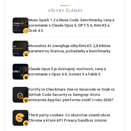
VŠETKY ČLÁNKY
Muse Spark 1.2 a Muse Code: benchmarky, ceny a
porovnanie s Claude Opus 5, GPT-5.6, Kimi K3 a
Grok 4.5
Moonshot AI zverejňuje váhy Kimi K3: 2,8 bilióna
parametrov, licencia, požiadavky a benchmarky
Claude Opus 5 je dostupný: možnosti, ceny a
porovnanie s Opus 4.8, Sonnet 5 a Fable 5
Fortify vs Checkmarx One vs Veracode vs Snyk vs
GitHub Code Security vs Semgrep: ktorú
enterprise AppSec platformu zvoliť v roku 2026?
Third-party cookies: čo skutočne zmenil obrat
Chrome a ktoré API Privacy Sandbox zmiznú