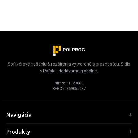
Softvérové riešenia & rozšírenia vytvorené s presnosťou. Sídlo
v Poľsku, dodávame globálne.
NIP: 9211929080
REGON: 369055647
Navigácia
Úvod
Produkty
Služby