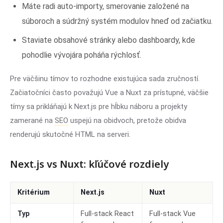
Máte radi auto-importy, smerovanie založené na
súboroch a súdržný systém modulov hneď od začiatku.
Staviate obsahové stránky alebo dashboardy, kde
pohodlie vývojára poháňa rýchlosť.
Pre väčšinu tímov to rozhodne existujúca sada zručností.
Začiatočníci často považujú Vue a Nuxt za prístupné, väčšie
tímy sa prikláňajú k Next.js pre hĺbku náboru a projekty
zamerané na
SEO
uspejú na obidvoch, pretože obidva
renderujú skutočné HTML na serveri.
Next.js vs Nuxt: kľúčové rozdiely
Kritérium
Next.js
Nuxt
Typ
Full-stack React
Full-stack Vue