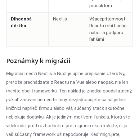
produktom.
Dlhodobá
Next.js
Všadeprítomnosť
údržba
Reactu robí budúci
nábor a podporu
ľahšími.
Poznámky k migrácii
Migrácia medzi Next.js a Nuxt je úplné prepísanie UI vrstvy,
pretože prechádzate z Reactu na Vue alebo naopak, nie len
meníte obal frameworku. Ten náklad je zriedka opodstatnený,
pokiaľ zároveň nemeníte tímy, nezjednocujete sa na jednej
knižnici naprieč firmou alebo váš súčasný stack skutočne
neblokuje dodávku. Ak je jediným motívom funkcia, ktorú ste
videli inde, pred rozhodnutím pre migráciu skontrolujte, či ju
váš súčasný framework už nepodporuje. Keď migrujete,