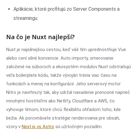
Aplikácie, ktoré profitujú zo Server Components a
streamingu.
Na čo je Nuxt najlepší?
Nuxt je najsilnejšou cestou, keď váš tím uprednostňuje Vue
alebo cení silné konvencie. Auto-importy, smerovanie
založené na súboroch a ekosystém modulov Nuxt odstraňujú
veľa boilerplate kódu, takže vývojári trávia viac času na
funkciách a menej na konfigurácii. Jeho serverový motor
Nitro je navrhnutý tak, aby udržal nasadenie prenosné naprieč
mnohými hostiteľmi ako Netlify, Cloudflare a AWS, čo
vyhovuje tímom, ktoré chcú flexibilitu ohľadom toho, kde
bežia. Ak porovnávate stratégie renderovania pre obsah,
vzory v
Next.js vs Astro
sú užitočným pozadím.