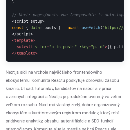
}

// Nuxt: pages/posts.vue (composable is auto-impor
const
 { 
data
: posts } = 
await
useFetch
(
'https://ap
<
template
>
<
ul
>
<
li
v-for
=
"p in posts"
:key
=
"p.id"
>
{{ p.titl
</
template
>
Next.js sídli na vrchole najväčšieho frontendového
ekosystému. Komunita Reactu poskytuje obrovskú zásobu
knižníc, UI sád, tutoriálov, kandidátov na nábor a v praxi
overených integrácií a Next.js je produkčne overený vo veľmi
veľkom rozsahu. Nuxt má vlastný zrelý, dobre organizovaný
ekosystém s kurátorovaným registrom modulov, ktorý robí
pridávanie analytiky, obsahu, autentifikácie a SEO funkcií
priamočiarym. Komunita Vue je menšia než tá Reactu, ale