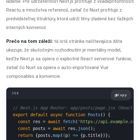
ladenie. Pre udržateľnosť Next.js profituje z všadeprítomnosti
Reactu a množstva referencií, zatiaľ čo Nuxt profituje z
predvídateľnej štruktúry, ktorá udrží tímy zladené bez ťažkých
interných konvencií.
Prečo na tom záleží:
tá istá stránka načítavajúca dáta
ukazuje, že skutočným rozhodnutím je mentálny model,
keďže Next.js sa opiera o explicitné React serverové funkcie,
zatiaľ čo Nuxt sa opiera o auto-importované Vue
composables a konvencie.
Copy
// Next.js App Router: app/posts/page.jsx (React S
export
default
async
function
Posts
(
) {

const
 res = 
await
fetch
(
'https://api.example.com
const
 posts = 
await
 res.
json
();

return
 {posts.
map
(
(
p
) =>
 {p.
title
})};
