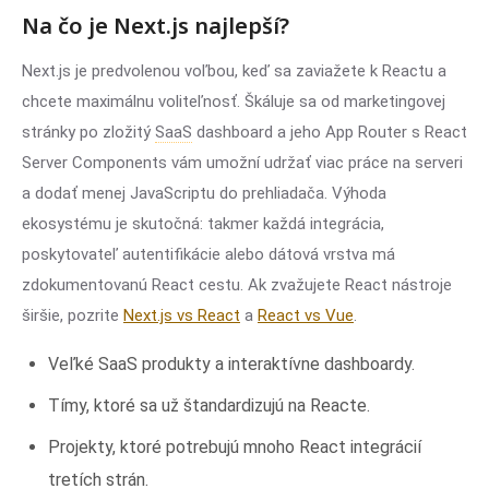
Na čo je Next.js najlepší?
Next.js je predvolenou voľbou, keď sa zaviažete k Reactu a
chcete maximálnu voliteľnosť. Škáluje sa od marketingovej
stránky po zložitý
SaaS
dashboard a jeho App Router s React
Server Components vám umožní udržať viac práce na serveri
a dodať menej JavaScriptu do prehliadača. Výhoda
ekosystému je skutočná: takmer každá integrácia,
poskytovateľ autentifikácie alebo dátová vrstva má
zdokumentovanú React cestu. Ak zvažujete React nástroje
širšie, pozrite
Next.js vs React
a
React vs Vue
.
Veľké SaaS produkty a interaktívne dashboardy.
Tímy, ktoré sa už štandardizujú na Reacte.
Projekty, ktoré potrebujú mnoho React integrácií
tretích strán.