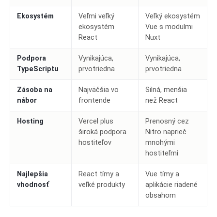
Ekosystém
Veľmi veľký
Veľký ekosystém
ekosystém
Vue s modulmi
React
Nuxt
Podpora
Vynikajúca,
Vynikajúca,
TypeScriptu
prvotriedna
prvotriedna
Zásoba na
Najväčšia vo
Silná, menšia
nábor
frontende
než React
Hosting
Vercel plus
Prenosný cez
široká podpora
Nitro naprieč
hostiteľov
mnohými
hostiteľmi
Najlepšia
React tímy a
Vue tímy a
vhodnosť
veľké produkty
aplikácie riadené
obsahom