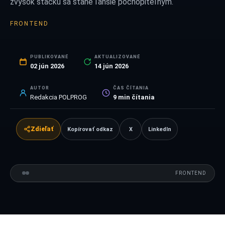
zvyšok stacku sa stane ľahšie pochopiteľným.
FRONTEND
PUBLIKOVANÉ
AKTUALIZOVANÉ
02 jún 2026
14 jún 2026
AUTOR
ČAS ČÍTANIA
Redakcia POLPROG
9
min čítania
Zdieľať
Kopírovať odkaz
X
LinkedIn
FRONTEND
VS
FRONTEND
POROVNANIE
Next.js
01
vs