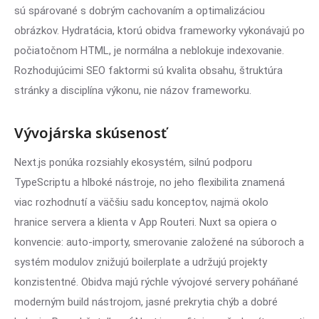
sú spárované s dobrým cachovaním a optimalizáciou
obrázkov. Hydratácia, ktorú obidva frameworky vykonávajú po
počiatočnom HTML, je normálna a neblokuje indexovanie.
Rozhodujúcimi SEO faktormi sú kvalita obsahu, štruktúra
stránky a disciplína výkonu, nie názov frameworku.
Vývojárska skúsenosť
Next.js ponúka rozsiahly ekosystém, silnú podporu
TypeScriptu a hlboké nástroje, no jeho flexibilita znamená
viac rozhodnutí a väčšiu sadu konceptov, najmä okolo
hranice servera a klienta v App Routeri. Nuxt sa opiera o
konvencie: auto-importy, smerovanie založené na súboroch a
systém modulov znižujú boilerplate a udržujú projekty
konzistentné. Obidva majú rýchle vývojové servery poháňané
moderným build nástrojom, jasné prekrytia chýb a dobré