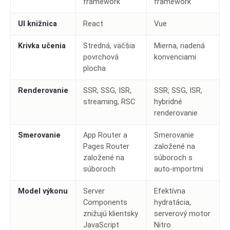
framework
framework
UI knižnica
React
Vue
Krivka učenia
Stredná, väčšia
Mierna, riadená
povrchová
konvenciami
plocha
Renderovanie
SSR, SSG, ISR,
SSR, SSG, ISR,
streaming, RSC
hybridné
renderovanie
Smerovanie
App Router a
Smerovanie
Pages Router
založené na
založené na
súboroch s
súboroch
auto-importmi
Model výkonu
Server
Efektívna
Components
hydratácia,
znižujú klientsky
serverový motor
JavaScript
Nitro