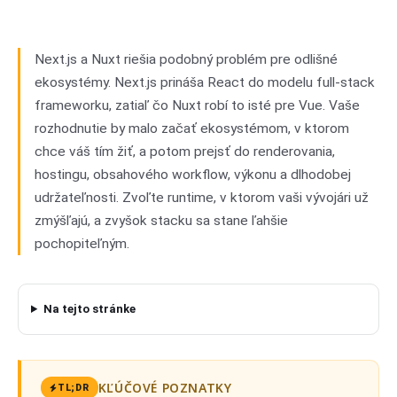
Nuxt
02
Next.js a Nuxt riešia podobný problém pre odlišné
ekosystémy. Next.js prináša React do modelu full-stack
frameworku, zatiaľ čo Nuxt robí to isté pre Vue. Vaše
rozhodnutie by malo začať ekosystémom, v ktorom
chce váš tím žiť, a potom prejsť do renderovania,
hostingu, obsahového workflow, výkonu a dlhodobej
udržateľnosti. Zvoľte runtime, v ktorom vaši vývojári už
zmýšľajú, a zvyšok stacku sa stane ľahšie
pochopiteľným.
Na tejto stránke
KĽÚČOVÉ POZNATKY
TL;DR