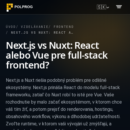
🇸🇰
ÚVOD
VZDELÁVANIE
FRONTEND
NEXT.JS VS NUXT: REACT ALEBO VUE PRE FULL-STACK FRONTEND?
Next.js vs Nuxt: React
alebo Vue pre full-stack
frontend?
Next.js a Nuxt riešia podobný problém pre odlišné
ekosystémy. Next.js prináša React do modelu full-stack
frameworku, zatiaľ čo Nuxt robí to isté pre Vue. Vaše
rozhodnutie by malo začať ekosystémom, v ktorom chce
váš tím žiť, a potom prejsť do renderovania, hostingu,
obsahového workflow, výkonu a dlhodobej udržateľnosti.
Zvoľte runtime, v ktorom vaši vývojári už zmýšľajú, a