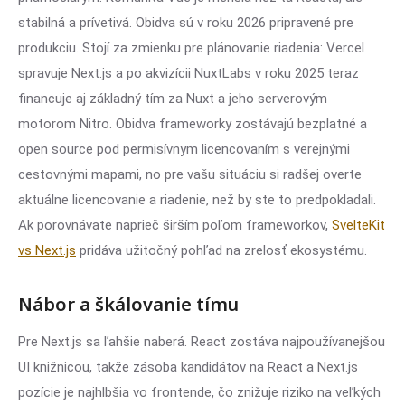
stabilná a prívetivá. Obidva sú v roku 2026 pripravené pre
produkciu. Stojí za zmienku pre plánovanie riadenia: Vercel
spravuje Next.js a po akvizícii NuxtLabs v roku 2025 teraz
financuje aj základný tím za Nuxt a jeho serverovým
motorom Nitro. Obidva frameworky zostávajú bezplatné a
open source pod permisívnym licencovaním s verejnými
cestovnými mapami, no pre vašu situáciu si radšej overte
aktuálne licencovanie a riadenie, než by ste to predpokladali.
Ak porovnávate naprieč širším poľom frameworkov,
SvelteKit
vs Next.js
pridáva užitočný pohľad na zrelosť ekosystému.
Nábor a škálovanie tímu
Pre Next.js sa ľahšie naberá. React zostáva najpoužívanejšou
UI knižnicou, takže zásoba kandidátov na React a Next.js
pozície je najhlbšia vo frontende, čo znižuje riziko na veľkých