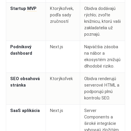
Startup
MVP
Ktorýkoľvek,
Obidva dodávajú
podľa sady
rýchlo; zvoľte
zručností
knižnicu, ktorú vaši
zakladatelia už
poznajú.
Podnikový
Next.js
Najväčšia zásoba
dashboard
na nábor a
ekosystém znižujú
dlhodobé riziko.
SEO obsahová
Ktorýkoľvek
Obidva renderujú
stránka
serverové HTML a
podporujú plnú
kontrolu SEO.
SaaS aplikácia
Next.js
Server
Components a
široké integrácie
vyhovujú zložitým