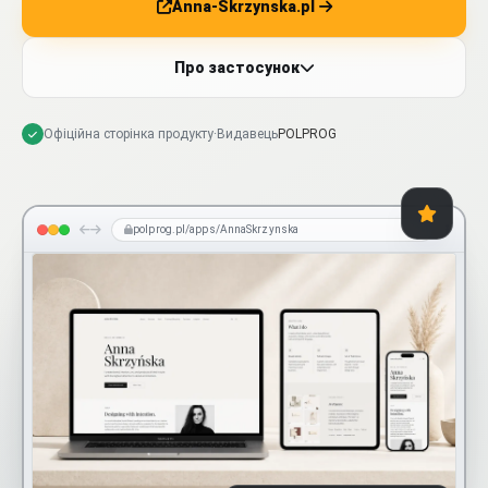
Anna-Skrzynska.pl
Про застосунок
Офіційна сторінка продукту
·
Видавець
POLPROG
polprog.pl/apps/AnnaSkrzynska