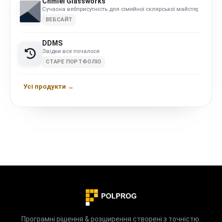
Chmiel Glassworks
Сучасна вебприсутність для сімейної склярської майстерні
ВЕБСАЙТ
DDMS
Звідки все почалося
СТАРЕ ПОРТФОЛІО
Усі продукти →
Програмні рішення & розширення створені з точністю.