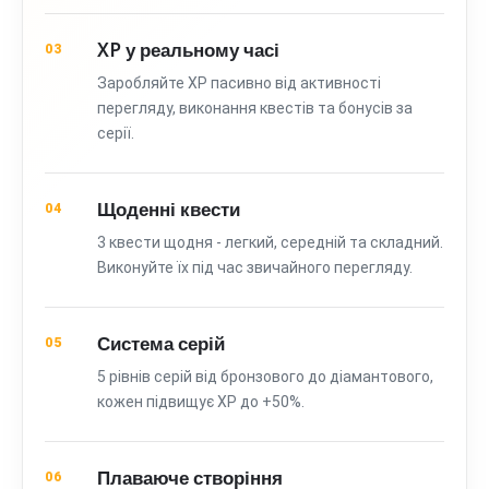
XP у реальному часі
03
Заробляйте XP пасивно від активності
перегляду, виконання квестів та бонусів за
серії.
Щоденні квести
04
3 квести щодня - легкий, середній та складний.
Виконуйте їх під час звичайного перегляду.
Система серій
05
5 рівнів серій від бронзового до діамантового,
кожен підвищує XP до +50%.
Плаваюче створіння
06