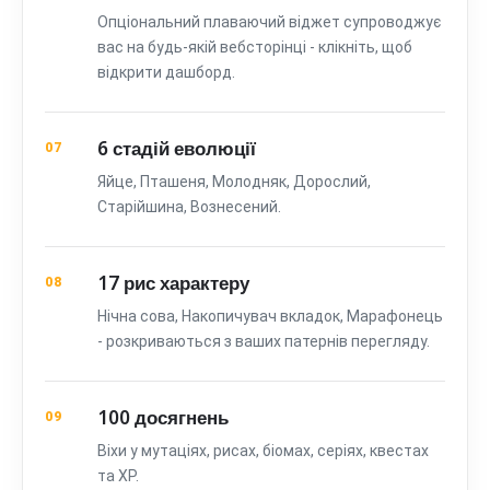
Опціональний плаваючий віджет супроводжує
вас на будь-якій вебсторінці - клікніть, щоб
відкрити дашборд.
6 стадій еволюції
07
Яйце, Пташеня, Молодняк, Дорослий,
Старійшина, Вознесений.
17 рис характеру
08
Нічна сова, Накопичувач вкладок, Марафонець
- розкриваються з ваших патернів перегляду.
100 досягнень
09
Віхи у мутаціях, рисах, біомах, серіях, квестах
та XP.