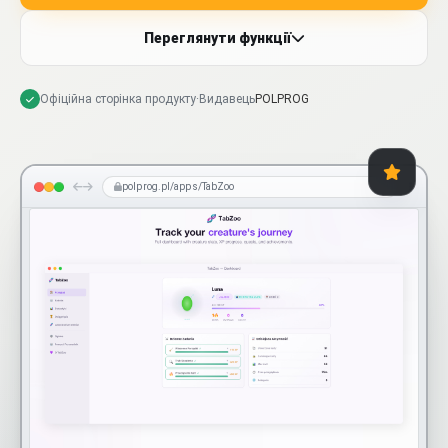
Переглянути функції
Офіційна сторінка продукту
·
Видавець
POLPROG
polprog.pl/apps/TabZoo