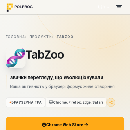
🇺🇦
ГОЛОВНА
ПРОДУКТИ
TABZOO
TabZoo
звички перегляду, що еволюціонували
Ваша активність у браузері формує живе створіння
БРАУЗЕРНА ГРА
Chrome, Firefox, Edge, Safari
Chrome Web Store