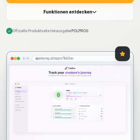
Funktionen entdecken
Offizielle Produktseite
·
Herausgeber
POLPROG
polprog.pl/apps/TabZoo