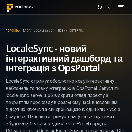
🇺🇦
ГОЛОВНА
БЛОГ
LOCALESYNC - НОВИЙ ІНТЕРАКТИВНИЙ ДАШБОРД ТА ІНТЕГРАЦІЯ З OPSPORTAL
LocaleSync - новий
інтерактивний дашборд та
інтеграція з OpsPortal
LocaleSync отримує абсолютно нову інтерактивну
вебпанель та повну інтеграцію в OpsPortal. Запустіть
locale-sync serve, щоб відкрити огляд проєкту з
покриттям перекладу в реальному часі, виявленням
відсутніх ключів та синхронізацією в один клік - усе з
браузера. Панель підтримує темну та світлу теми і
вбудована безпосередньо в OpsPortal поряд із
ReleasePilot та ReleaseBoard. Значне оновлення від CLI-