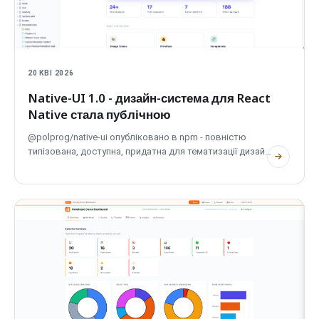
20 КВІ 2026
Native-UI 1.0 - дизайн-система для React
Native стала публічною
@polprog/native-ui опубліковано в npm - повністю
типізована, доступна, придатна для тематизації дизайн-
система React Native з 32 компонентами та 9
примітивами, коректна як на iOS, так і на Android.
Ліцензія MIT. Документація, журнал змін та дорожня
карта на native-ui.com.