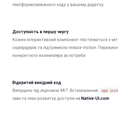
платформозалежного коду у вашому додатку.
Доступність в першу чергу
Кожен інтерактивний компонент постачається з міт
скрінрідерів та підтримкою reduce-motion. Перевиз
конкретного екземпляра за потреби.
Відкритий вихідний код
Випущено під ліцензією MIT. Встановлення:
npm ins
змін та план розвитку доступні на
Native-UI.com
.