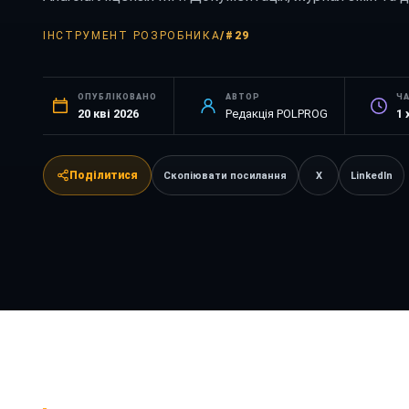
ІНСТРУМЕНТ РОЗРОБНИКА
/
#29
ОПУБЛІКОВАНО
АВТОР
Ч
20 кві 2026
Редакція POLPROG
1
Поділитися
Скопіювати посилання
X
LinkedIn