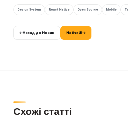
Design System
React Native
Open Source
Mobile
T
Назад до Новин
NativeUI
Схожі статті