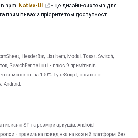
 в npm.
Native-UI
- це дизайн-система для
 та примітивах з пріоритетом доступності.
mSheet, HeaderBar, ListItem, Modal, Toast, Switch,
leton, SearchBar та інші - плюс 9 примітивів
ожен компонент на 100% TypeScript, повністю
 Android.
тисканні SF та розміри аркушів; Android
ж пропси - правильна поведінка на кожній платформі без