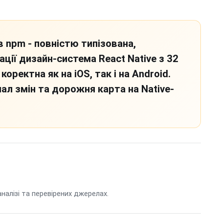
в npm - повністю типізована,
ції дизайн-система React Native з 32
оректна як на iOS, так і на Android.
нал змін та дорожня карта на Native-
 аналізі та перевірених джерелах.