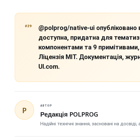
#29
@polprog/native-ui опубліковано 
доступна, придатна для тематиза
компонентами та 9 примітивами, к
Ліцензія MIT. Документація, жур
UI.com.
АВТОР
P
Редакція POLPROG
Надійні технічні знання, засновані на досвіді,