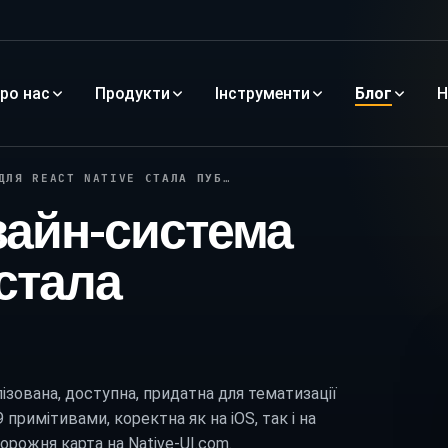
ро нас
Продукти
Інструменти
Блог
Н
 REACT NATIVE СТАЛА ПУБЛІЧНОЮ
изайн-система
 стала
пізована, доступна, придатна для тематизації
примітивами, коректна як на iOS, так і на
дорожня карта на Native-UI.com.