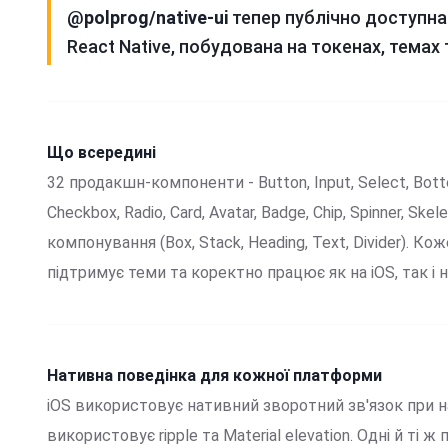
@polprog/native-ui
тепер публічно доступна
React Native, побудована на токенах, темах
Що всередині
32 продакшн-компоненти - Button, Input, Select, Botto
Checkbox, Radio, Card, Avatar, Badge, Chip, Spinner, Ske
компонування (Box, Stack, Heading, Text, Divider). К
підтримує теми та коректно працює як на iOS, так і на
Нативна поведінка для кожної платформи
iOS використовує нативний зворотний зв'язок при на
використовує ripple та Material elevation. Одні й ті 