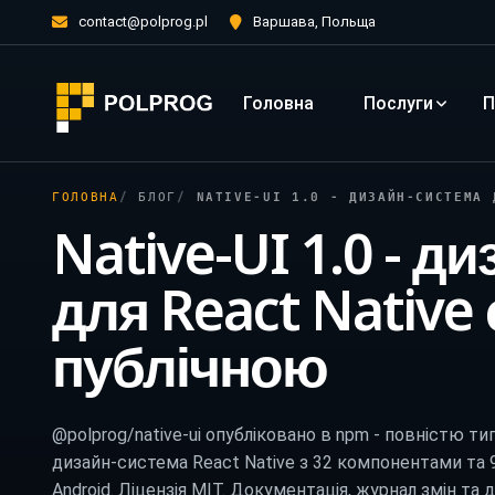
contact@polprog.pl
Варшава, Польща
Головна
Послуги
П
ГОЛОВНА
БЛОГ
NATIVE-UI 1.0 - ДИЗАЙН-СИСТЕМА ДЛЯ
Native-UI 1.0 - д
для React Native
публічною
@polprog/native-ui опубліковано в npm - повністю ти
дизайн-система React Native з 32 компонентами та 9 
Android. Ліцензія MIT. Документація, журнал змін та 