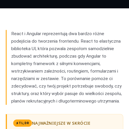
React
01
vs
Angular
02
React i Angular reprezentują dwa bardzo różne
podejścia do tworzenia frontendu. React to elastyczna
biblioteka UI, która pozwala zespołom samodzielnie
zbudować architekturę, podczas gdy Angular to
kompletny framework z silnymi konwencjami,
wstrzykiwaniem zależności, routingiem, formularzami i
narzędziami w zestawie. To porównanie pomoże ci
zdecydować, czy twój projekt potrzebuje swobody, czy
struktury, oraz który wybór pasuje do wielkości zespołu,
planów rekrutacyjnych i długoterminowego utrzymania.
NAJWAŻNIEJSZE W SKRÓCIE
TL;DR