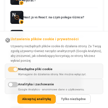
wybrać?
Next.js vs React: na czym polega różnica?
React vs Svelte: które wybrać w 2026 roku?
Ustawienia plików cookie i prywatności
🍪
Używamy niezbędnych plików cookie do działania strony. Za Twoją
zgodą używamy również narzędzi analitycznych (Google Analytics),
Vue vs Angular: który framework lepiej pasuje do
aby zrozumieć, jak odwiedzający korzystają ze strony. Możesz
Twojego zespołu?
wybrać poniżej.
Niezbędne pliki cookie
Wymagane do działania strony. Nie można wyłączyć.
This page is
✓
×
WSZYSTKIE ARTYKUŁY
available in
English
Analityka i zachowanie
Google Analytics - anonimowe dane o użytkowaniu.
Moonshot AI publikuje wagi Kimi K3: 2,8 bln
parametrów, licencja, wymagania i benchmarki
Akceptuj analitykę
Tylko niezbędne