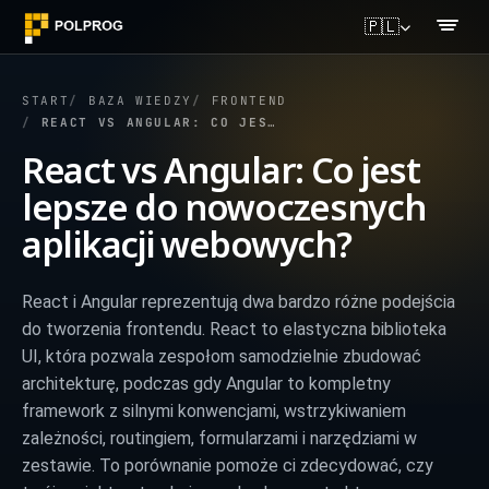
🇵🇱
START
BAZA WIEDZY
FRONTEND
REACT VS ANGULAR: CO JEST LEPSZE DO NOWOCZESNYCH APLIKACJI WEBOWYCH?
React vs Angular: Co jest
lepsze do nowoczesnych
aplikacji webowych?
React i Angular reprezentują dwa bardzo różne podejścia
do tworzenia frontendu. React to elastyczna biblioteka
UI, która pozwala zespołom samodzielnie zbudować
architekturę, podczas gdy Angular to kompletny
framework z silnymi konwencjami, wstrzykiwaniem
zależności, routingiem, formularzami i narzędziami w
zestawie. To porównanie pomoże ci zdecydować, czy