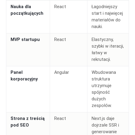
Nauka dla
React
Łagodniejszy
początkujących
start i najwięcej
materiałów do
nauki.
MVP startupu
React
Elastyczny,
szybki w iteracji,
łatwy w
rekrutacji.
Panel
Angular
Wbudowana
korporacyjny
struktura
utrzymuje
spójność
dużych
zespołów.
Strona z treścią
React
Next.js daje
pod SEO
dojrzałe SSR i
generowanie