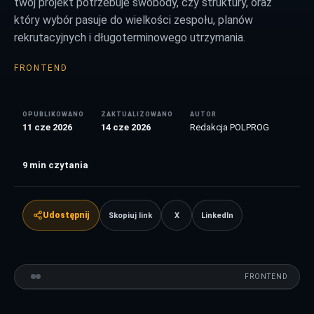
twój projekt potrzebuje swobody, czy struktury, oraz
który wybór pasuje do wielkości zespołu, planów
rekrutacyjnych i długoterminowego utrzymania.
FRONTEND
OPUBLIKOWANO
ZAKTUALIZOWANO
AUTOR
11 cze 2026
14 cze 2026
Redakcja POLPROG
9
min czytania
Udostępnij
Skopiuj link
X
LinkedIn
FRONTEND
VS
FRONTEND
PORÓWNANIE