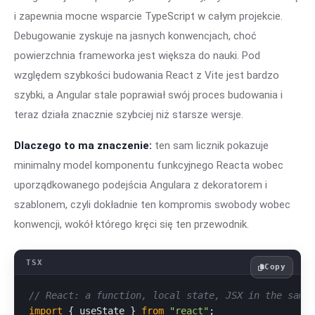
i zapewnia mocne wsparcie TypeScript w całym projekcie.
Debugowanie zyskuje na jasnych konwencjach, choć
powierzchnia frameworka jest większa do nauki. Pod
względem szybkości budowania React z Vite jest bardzo
szybki, a Angular stale poprawiał swój proces budowania i
teraz działa znacznie szybciej niż starsze wersje.
Dlaczego to ma znaczenie:
ten sam licznik pokazuje
minimalny model komponentu funkcyjnego Reacta wobec
uporządkowanego podejścia Angulara z dekoratorem i
szablonem, czyli dokładnie ten kompromis swobody wobec
konwencji, wokół którego kręci się ten przewodnik.
Copy
// React: a function, local state, JSX in the same
import
 { useState } 
from
"react"
;
