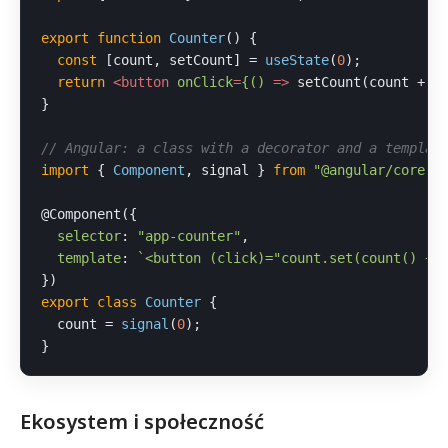
export
function
Counter
(
) {

const
 [count, setCount] = 
useState
(
0
);

return
<
button
onClick
=
{()
 =>
 setCount(count + 1
}

// Angular: a class with a decorator and a templat
import
 { 
Component
, signal } 
from
"@angular/core"
;

@Component
({

selector
: 
"app-counter"
,

template
: 
`<button (click)="count.set(count() + 
export
class
Counter
 {

  count = 
signal
(
0
);

}
Ekosystem i społeczność