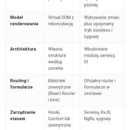
później
Model
Virtual DOM z
Wykrywanie zmian
renderowania
rekoncyliacją
plus opcjonalny
tryb zoneless i
sygnały
Architektura
Własna
Wbudowane
struktura
moduły, serwisy,
według
DI
uznania
Routing i
Biblioteki
Oficjalny router i
formularze
zewnętrzne
formularze w
(React Router
zestawie
i inne)
Zarządzanie
Hooki,
Serwisy, RxJS,
stanem
Context lub
NgRx, sygnały
zewnętrzne