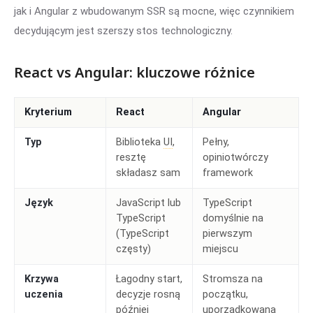
jak i Angular z wbudowanym SSR są mocne, więc czynnikiem
decydującym jest szerszy stos technologiczny.
React vs Angular: kluczowe różnice
Kryterium
React
Angular
Typ
Biblioteka
UI
,
Pełny,
resztę
opiniotwórczy
składasz sam
framework
Język
JavaScript lub
TypeScript
TypeScript
domyślnie na
(TypeScript
pierwszym
częsty)
miejscu
Krzywa
Łagodny start,
Stromsza na
uczenia
decyzje rosną
początku,
później
uporządkowana