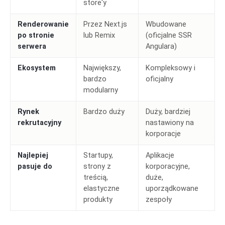
store'y
Renderowanie
Przez Next.js
Wbudowane
po stronie
lub Remix
(oficjalne SSR
serwera
Angulara)
Ekosystem
Największy,
Kompleksowy i
bardzo
oficjalny
modularny
Rynek
Bardzo duży
Duży, bardziej
rekrutacyjny
nastawiony na
korporacje
Najlepiej
Startupy,
Aplikacje
pasuje do
strony z
korporacyjne,
treścią,
duże,
elastyczne
uporządkowane
produkty
zespoły