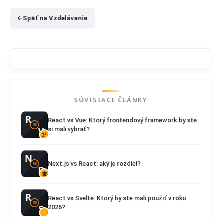
Späť na Vzdelávanie
SÚVISIACE ČLÁNKY
React vs Vue: Ktorý frontendový framework by ste
si mali vybrať?
Next.js vs React: aký je rozdiel?
React vs Svelte: Ktorý by ste mali použiť v roku
2026?