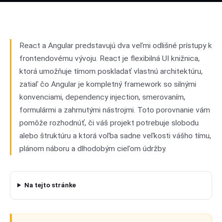
vs
Angular
02
React a Angular predstavujú dva veľmi odlišné prístupy k
frontendovému vývoju. React je flexibilná UI knižnica,
ktorá umožňuje tímom poskladať vlastnú architektúru,
zatiaľ čo Angular je kompletný framework so silnými
konvenciami, dependency injection, smerovaním,
formulármi a zahrnutými nástrojmi. Toto porovnanie vám
pomôže rozhodnúť, či váš projekt potrebuje slobodu
alebo štruktúru a ktorá voľba sadne veľkosti vášho tímu,
plánom náboru a dlhodobým cieľom údržby.
Na tejto stránke