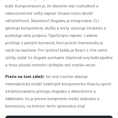
build. Kompromisom je, že vlastníte viac rozhodnutí a
nekonzistentné voľby naprieč tímami môžu škodiť
udržateľnosti. Skúsenosť Angularu je integrovaná: CLI
generuje komponenty, služby a testy, vynucuje štruktúru a
poskytuje silnú podporu TypeScriptu naprieč. Ladenie
profituje z jasných konvencií, hoci povrch frameworku je
väčší na naučenie. Pre rýchlosť buildu je React s Vite veľmi
rýchly, zatiaľ čo Angular postupne zlepšoval svoj build pipeline
a teraz pôsobí omnoho rýchlejšie než staršie verzie.
Prečo na tom záleží:
ten istý counter ukazuje
minimalistický model funkčných komponentov Reactu oproti
štruktúrovanému prístupu Angularu s dekorátormi a
šablónami, čo je presne kompromis medzi slobodou a
konvenciou, na ktorom tento sprievodca stojí.