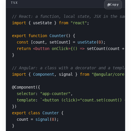
Copy
// React: a function, local state, JSX in the same
import
 { useState } 
from
"react"
;

export
function
Counter
(
) {

const
 [count, setCount] = 
useState
(
0
);

return
<
button
onClick
=
{()
 =>
 setCount(count + 1
}

// Angular: a class with a decorator and a templat
import
 { 
Component
, signal } 
from
"@angular/core"
;

@Component
({

selector
: 
"app-counter"
,

template
: 
`<button (click)="count.set(count() + 
export
class
Counter
 {

  count = 
signal
(
0
);

}