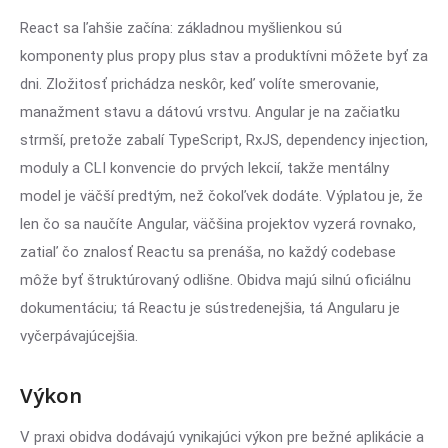
React sa ľahšie začína: základnou myšlienkou sú
komponenty plus propy plus stav a produktívni môžete byť za
dni. Zložitosť prichádza neskôr, keď volíte smerovanie,
manažment stavu a dátovú vrstvu. Angular je na začiatku
strmší, pretože zabalí TypeScript, RxJS, dependency injection,
moduly a CLI konvencie do prvých lekcií, takže mentálny
model je väčší predtým, než čokoľvek dodáte. Výplatou je, že
len čo sa naučíte Angular, väčšina projektov vyzerá rovnako,
zatiaľ čo znalosť Reactu sa prenáša, no každý codebase
môže byť štruktúrovaný odlišne. Obidva majú silnú oficiálnu
dokumentáciu; tá Reactu je sústredenejšia, tá Angularu je
vyčerpávajúcejšia.
Výkon
V praxi obidva dodávajú vynikajúci výkon pre bežné aplikácie a