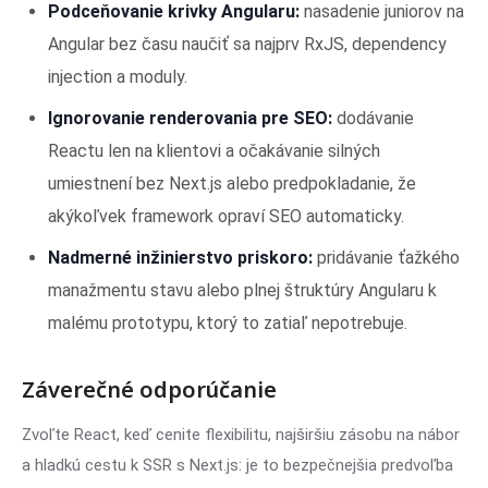
Podceňovanie krivky Angularu:
nasadenie juniorov na
Angular bez času naučiť sa najprv RxJS, dependency
injection a moduly.
Ignorovanie renderovania pre SEO:
dodávanie
Reactu len na klientovi a očakávanie silných
umiestnení bez Next.js alebo predpokladanie, že
akýkoľvek framework opraví SEO automaticky.
Nadmerné inžinierstvo priskoro:
pridávanie ťažkého
manažmentu stavu alebo plnej štruktúry Angularu k
malému prototypu, ktorý to zatiaľ nepotrebuje.
Záverečné odporúčanie
Zvoľte React, keď cenite flexibilitu, najširšiu zásobu na nábor
a hladkú cestu k SSR s Next.js: je to bezpečnejšia predvoľba