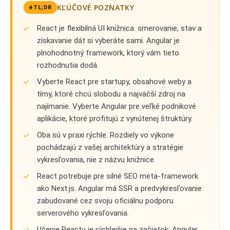
KĽÚČOVÉ POZNATKY
TL;DR
React je flexibilná UI knižnica: smerovanie, stav a
získavanie dát si vyberáte sami. Angular je
plnohodnotný framework, ktorý vám tieto
rozhodnutia dodá.
Vyberte React pre startupy, obsahové weby a
tímy, ktoré chcú slobodu a najväčší zdroj na
najímanie. Vyberte Angular pre veľké podnikové
aplikácie, ktoré profitujú z vynútenej štruktúry.
Oba sú v praxi rýchle. Rozdiely vo výkone
pochádzajú z vašej architektúry a stratégie
vykresľovania, nie z názvu knižnice.
React potrebuje pre silné SEO meta-framework
ako Next.js. Angular má SSR a predvykresľovanie
zabudované cez svoju oficiálnu podporu
serverového vykresľovania.
Učenie Reactu je rýchlejšie na začiatok; Angular