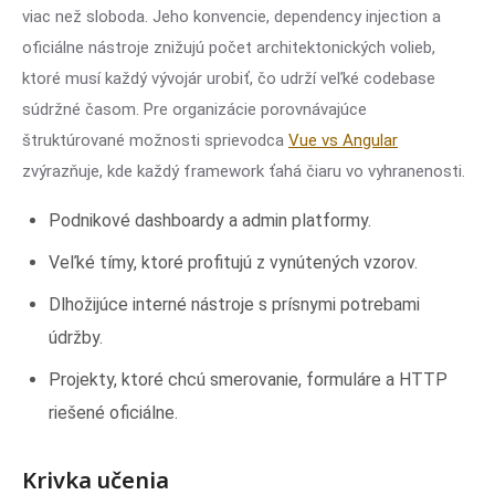
viac než sloboda. Jeho konvencie, dependency injection a
oficiálne nástroje znižujú počet architektonických volieb,
ktoré musí každý vývojár urobiť, čo udrží veľké codebase
súdržné časom. Pre organizácie porovnávajúce
štruktúrované možnosti sprievodca
Vue vs Angular
zvýrazňuje, kde každý framework ťahá čiaru vo vyhranenosti.
Podnikové dashboardy a admin platformy.
Veľké tímy, ktoré profitujú z vynútených vzorov.
Dlhožijúce interné nástroje s prísnymi potrebami
údržby.
Projekty, ktoré chcú smerovanie, formuláre a HTTP
riešené oficiálne.
Krivka učenia