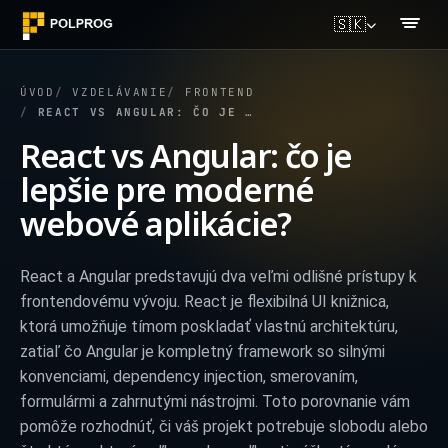
🇸🇰
ÚVOD
VZDELÁVANIE
FRONTEND
REACT VS ANGULAR: ČO JE LEPŠIE PRE MODERNÉ WEBOVÉ APLIKÁCIE?
React vs Angular: čo je
lepšie pre moderné
webové aplikácie?
React a Angular predstavujú dva veľmi odlišné prístupy k
frontendovému vývoju. React je flexibilná UI knižnica,
ktorá umožňuje tímom poskladať vlastnú architektúru,
zatiaľ čo Angular je kompletný framework so silnými
konvenciami, dependency injection, smerovaním,
formulármi a zahrnutými nástrojmi. Toto porovnanie vám
pomôže rozhodnúť, či váš projekt potrebuje slobodu alebo