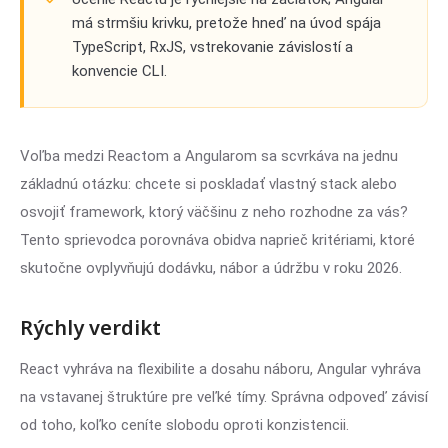
má strmšiu krivku, pretože hneď na úvod spája
TypeScript, RxJS, vstrekovanie závislostí a
konvencie CLI.
Voľba medzi Reactom a Angularom sa scvrkáva na jednu
základnú otázku: chcete si poskladať vlastný stack alebo
osvojiť framework, ktorý väčšinu z neho rozhodne za vás?
Tento sprievodca porovnáva obidva naprieč kritériami, ktoré
skutočne ovplyvňujú dodávku, nábor a údržbu v roku 2026.
Rýchly verdikt
React vyhráva na flexibilite a dosahu náboru, Angular vyhráva
na vstavanej štruktúre pre veľké tímy. Správna odpoveď závisí
od toho, koľko ceníte slobodu oproti konzistencii.