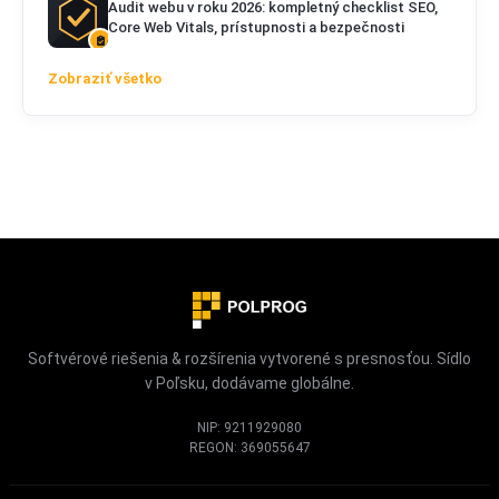
Audit webu v roku 2026: kompletný checklist SEO,
Core Web Vitals, prístupnosti a bezpečnosti
Zobraziť všetko
Softvérové riešenia & rozšírenia vytvorené s presnosťou. Sídlo
v Poľsku, dodávame globálne.
NIP: 9211929080
REGON: 369055647