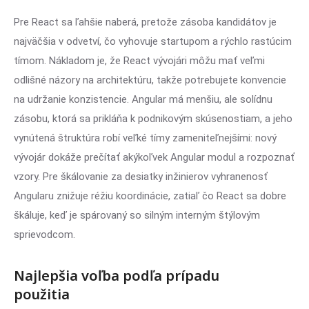
Pre React sa ľahšie naberá, pretože zásoba kandidátov je
najväčšia v odvetví, čo vyhovuje startupom a rýchlo rastúcim
tímom. Nákladom je, že React vývojári môžu mať veľmi
odlišné názory na architektúru, takže potrebujete konvencie
na udržanie konzistencie. Angular má menšiu, ale solídnu
zásobu, ktorá sa prikláňa k podnikovým skúsenostiam, a jeho
vynútená štruktúra robí veľké tímy zameniteľnejšími: nový
vývojár dokáže prečítať akýkoľvek Angular modul a rozpoznať
vzory. Pre škálovanie za desiatky inžinierov vyhranenosť
Angularu znižuje réžiu koordinácie, zatiaľ čo React sa dobre
škáluje, keď je spárovaný so silným interným štýlovým
sprievodcom.
Najlepšia voľba podľa prípadu
použitia