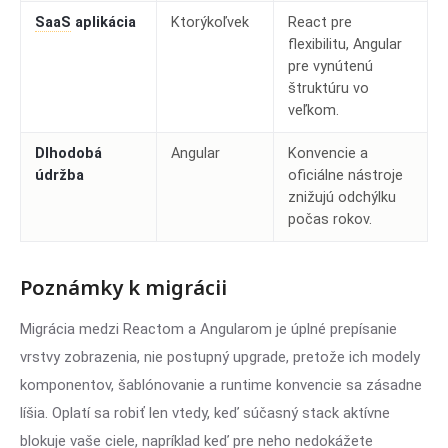
SaaS
aplikácia
Ktorýkoľvek
React pre
flexibilitu, Angular
pre vynútenú
štruktúru vo
veľkom.
Dlhodobá
Angular
Konvencie a
údržba
oficiálne nástroje
znižujú odchýlku
počas rokov.
Poznámky k migrácii
Migrácia medzi Reactom a Angularom je úplné prepísanie
vrstvy zobrazenia, nie postupný upgrade, pretože ich modely
komponentov, šablónovanie a runtime konvencie sa zásadne
líšia. Oplatí sa robiť len vtedy, keď súčasný stack aktívne
blokuje vaše ciele, napríklad keď pre neho nedokážete