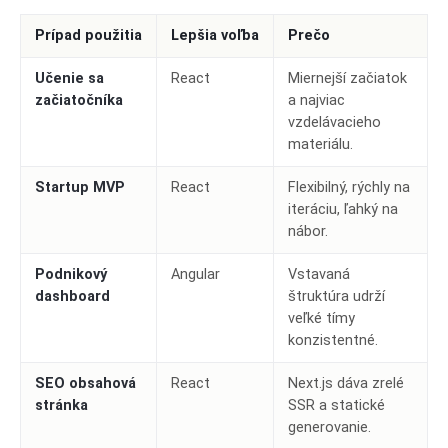
Prípad použitia
Lepšia voľba
Prečo
Učenie sa
React
Miernejší začiatok
začiatočníka
a najviac
vzdelávacieho
materiálu.
Startup MVP
React
Flexibilný, rýchly na
iteráciu, ľahký na
nábor.
Podnikový
Angular
Vstavaná
dashboard
štruktúra udrží
veľké tímy
konzistentné.
SEO obsahová
React
Next.js dáva zrelé
stránka
SSR a statické
generovanie.