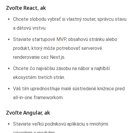
Zvoľte React, ak
Chcete slobodu vybrať si vlastný router, správcu stavu
a dátovú vrstvu.
Staviate startupové
MVP
, obsahovú stránku alebo
produkt, ktorý môže potrebovať serverové
renderovanie cez Next.js.
Chcete čo najväčšiu zásobu na nábor a najhlbší
ekosystém tretích strán.
Váš tím uprednostňuje malé sústredené knižnice pred
all-in-one frameworkom.
Zvoľte Angular, ak
Staviate veľkú podnikovú aplikáciu s mnohými
vývojármi a modulmi.