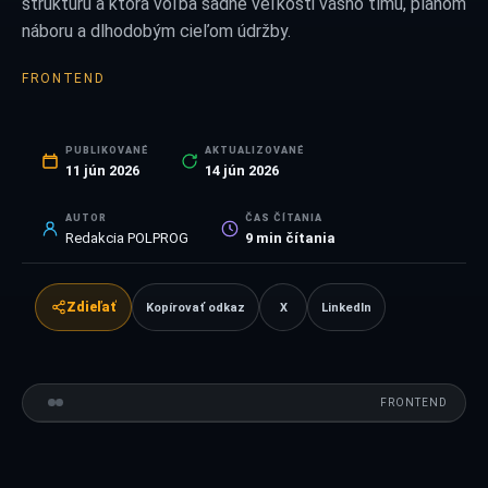
štruktúru a ktorá voľba sadne veľkosti vášho tímu, plánom
náboru a dlhodobým cieľom údržby.
FRONTEND
PUBLIKOVANÉ
AKTUALIZOVANÉ
11 jún 2026
14 jún 2026
AUTOR
ČAS ČÍTANIA
Redakcia POLPROG
9
min čítania
Zdieľať
Kopírovať odkaz
X
LinkedIn
FRONTEND
VS
FRONTEND
POROVNANIE
React
01