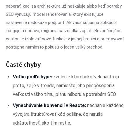
naberať, keď sa architektúra už neškáluje alebo keď potreby
SEO vynucujú model renderovania, ktorý existujúce
nastavenie nedokáže podporiť. Ak vaša súčasná aplikácia
funguje a dodáva, migrácia sa zriedka zaplatí. Bezpečnejšou
cestou je izolovať nové funkcie v jasnej hranici a prestavovať
postupne namiesto pokusu o jeden veľký prechod.
Časté chyby
Voľba podľa hype:
zvolenie ktoréhokoľvek nástroja
preto, že je v trende, namiesto jeho prispôsobenia
veľkosti vášho tímu, plánu náboru a potrebám SEO.
Vynechávanie konvencií v Reacte:
nechanie každého
vývojára štruktúrovať kód odlišne, čo narúša
udržateľnosť, ako tím rastie.