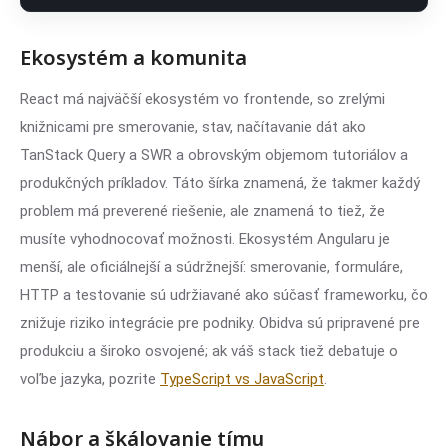
Ekosystém a komunita
React má najväčší ekosystém vo frontende, so zrelými
knižnicami pre smerovanie, stav, načítavanie dát ako
TanStack Query a SWR a obrovským objemom tutoriálov a
produkčných príkladov. Táto šírka znamená, že takmer každý
problem má preverené riešenie, ale znamená to tiež, že
musíte vyhodnocovať možnosti. Ekosystém Angularu je
menší, ale oficiálnejší a súdržnejší: smerovanie, formuláre,
HTTP a testovanie sú udržiavané ako súčasť frameworku, čo
znižuje riziko integrácie pre podniky. Obidva sú pripravené pre
produkciu a široko osvojené; ak váš stack tiež debatuje o
voľbe jazyka, pozrite
TypeScript vs JavaScript
.
Nábor a škálovanie tímu