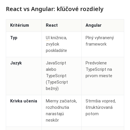
React vs Angular: kľúčové rozdiely
Kritérium
React
Angular
Typ
UI
knižnica,
Plný vyhranený
zvyšok
framework
poskladáte
Jazyk
JavaScript
Predvolene
alebo
TypeScript na
TypeScript
prvom mieste
(TypeScript
bežný)
Krivka učenia
Mierny začiatok,
Strmšia vopred,
rozhodnutia
štruktúrovaná
narastajú
potom
neskôr