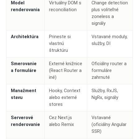
Model
Virtuálny DOM s
Change detection
renderovania
reconciliation
plus voliteľné
zoneless a
signály
Architektúra
Prineste si
Vstavané moduly,
vlastnú
služby, DI
štruktúru
Smerovanie
Externé knižnice
Oficiálny router a
a formuláre
(React Router a
formuláre
iné)
zahrnuté
Manažment
Hooky, Context
Služby, RxJS,
stavu
alebo externé
NgRx, signály
stores
Serverové
Cez Next.js
Vstavané
renderovanie
alebo Remix
(oficiálny Angular
SSR)