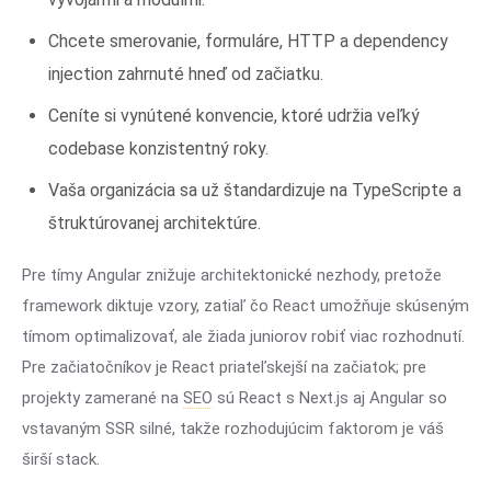
Chcete smerovanie, formuláre, HTTP a dependency
injection zahrnuté hneď od začiatku.
Ceníte si vynútené konvencie, ktoré udržia veľký
codebase konzistentný roky.
Vaša organizácia sa už štandardizuje na TypeScripte a
štruktúrovanej architektúre.
Pre tímy Angular znižuje architektonické nezhody, pretože
framework diktuje vzory, zatiaľ čo React umožňuje skúseným
tímom optimalizovať, ale žiada juniorov robiť viac rozhodnutí.
Pre začiatočníkov je React priateľskejší na začiatok; pre
projekty zamerané na
SEO
sú React s Next.js aj Angular so
vstavaným SSR silné, takže rozhodujúcim faktorom je váš
širší stack.