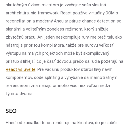
skutočným úzkym miestom je zvyčajne vaša vlastná
architektúra, nie framework. React používa virtuálny DOM s
reconciliation a moderný Angular páruje change detection so
signálmi a voliteľným zoneless režimom, ktorý znižuje
zbytočnú prácu. Ani jeden neskompiluje runtime preč tak, ako
nástroj s prioritou kompilátora, takže pre surovú veľkosť
výstupu na malých projektoch môže byť skompilovaný
prístup štíhlejší, čo je časť dôvodu, prečo sa ľudia pozerajú na
React vs Svelte
. Pre väčšinu produktov starostlivý návrh
komponentov, code splitting a vyhýbanie sa márnotratným
re-renderom znamenajú omnoho viac než voľba medzi
týmito dvoma.
SEO
Hneď od začiatku React renderuje na klientovi, čo je slabšie