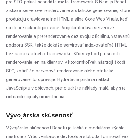
pre SEO, pokiaľ nepridáte meta-framework. S Next.js React
získava serverové renderovanie a statické generovanie, ktoré
produkujú crawlovateľné HTML a silné Core Web Vitals, keď
sú dobre nakonfigurované. Angular dodáva serverové
renderovanie a prerenderovanie cez svoju oficiálnu, vstavanú
podporu SSR, takže dokáže servírovať indexovateľné HTML
bez samostatného frameworku. Kľúčový bod presnosti:
renderovanie len na klientovi v ktoromkoľvek nástroji škodí
SEO, zatiaľ čo serverové renderovanie alebo statické
generovanie to opravuje. Hydratácia pridáva náklad
JavaScriptu v obidvoch, preto udržte náklady malé, aby ste
ochránili signály umiestnenia.
Vývojárska skúsenosť
Vývojárska skúsenosť Reactu je ľahká a modulárna: rýchle
nástroje s Vite, vynikajúce devtools a sloboda formovať váš