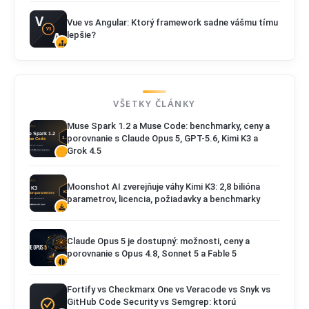
Vue vs Angular: Ktorý framework sadne vášmu tímu
lepšie?
VŠETKY ČLÁNKY
Muse Spark 1.2 a Muse Code: benchmarky, ceny a
porovnanie s Claude Opus 5, GPT-5.6, Kimi K3 a
Grok 4.5
Moonshot AI zverejňuje váhy Kimi K3: 2,8 bilióna
parametrov, licencia, požiadavky a benchmarky
Claude Opus 5 je dostupný: možnosti, ceny a
porovnanie s Opus 4.8, Sonnet 5 a Fable 5
Fortify vs Checkmarx One vs Veracode vs Snyk vs
GitHub Code Security vs Semgrep: ktorú