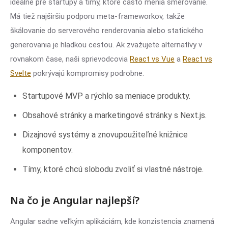
ideálne pre startupy a tímy, ktoré často menia smerovanie.
Má tiež najširšiu podporu meta-frameworkov, takže
škálovanie do serverového renderovania alebo statického
generovania je hladkou cestou. Ak zvažujete alternatívy v
rovnakom čase, naši sprievodcovia
React vs Vue
a
React vs
Svelte
pokrývajú kompromisy podrobne.
Startupové MVP a rýchlo sa meniace produkty.
Obsahové stránky a marketingové stránky s Next.js.
Dizajnové systémy a znovupoužiteľné knižnice
komponentov.
Tímy, ktoré chcú slobodu zvoliť si vlastné nástroje.
Na čo je Angular najlepší?
Angular sadne veľkým aplikáciám, kde konzistencia znamená