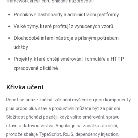
framework kreslí čáru ohledně názorovosti.
Podnikové dashboardy a administrační platformy.
Velké týmy, které profitují z vynucených vzorů.
Dlouhodobé interní nástroje s přísnými potřebami
údržby.
Projekty, které chtějí směrování, formuláře a HTTP
zpracované oficiálně.
Křivka učení
React se snáze začíná: základní myšlenkou jsou komponenty
plus props plus stav a produktivní můžete být za pár dní.
Složitost přichází později, když volíte směrování, správu
stavu a datovou vrstvu. Angular je na začátku strmější,
protože sbaluje TypeScript, RxJS, dependency injection,