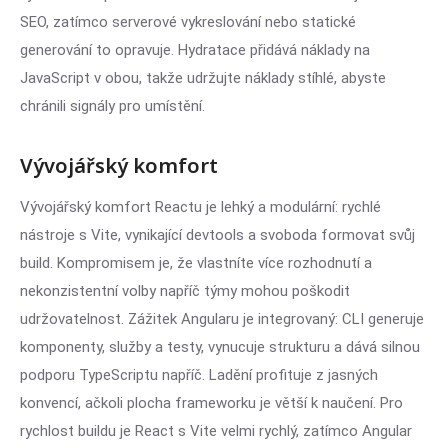
SEO, zatímco serverové vykreslování nebo statické
generování to opravuje. Hydratace přidává náklady na
JavaScript v obou, takže udržujte náklady stíhlé, abyste
chránili signály pro umístění.
Vývojářský komfort
Vývojářský komfort Reactu je lehký a modulární: rychlé
nástroje s Vite, vynikající devtools a svoboda formovat svůj
build. Kompromisem je, že vlastníte více rozhodnutí a
nekonzistentní volby napříč týmy mohou poškodit
udržovatelnost. Zážitek Angularu je integrovaný: CLI generuje
komponenty, služby a testy, vynucuje strukturu a dává silnou
podporu TypeScriptu napříč. Ladění profituje z jasných
konvencí, ačkoli plocha frameworku je větší k naučení. Pro
rychlost buildu je React s Vite velmi rychlý, zatímco Angular