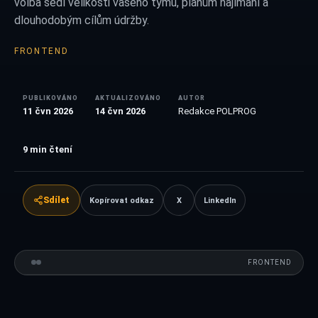
volba sedí velikosti vašeho týmu, plánům najímání a
dlouhodobým cílům údržby.
FRONTEND
PUBLIKOVÁNO
AKTUALIZOVÁNO
AUTOR
11 čvn 2026
14 čvn 2026
Redakce POLPROG
9
min čtení
Sdílet
Kopírovat odkaz
X
LinkedIn
FRONTEND
VS
FRONTEND
SROVNÁNÍ
React
01