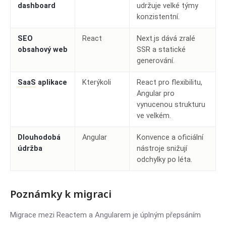
dashboard
udržuje velké týmy
konzistentní.
SEO
React
Next.js dává zralé
obsahový web
SSR a statické
generování.
SaaS
aplikace
Kterýkoli
React pro flexibilitu,
Angular pro
vynucenou strukturu
ve velkém.
Dlouhodobá
Angular
Konvence a oficiální
údržba
nástroje snižují
odchylky po léta.
Poznámky k migraci
Migrace mezi Reactem a Angularem je úplným přepsáním