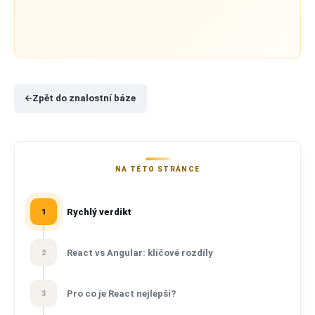
Zpět do znalostní báze
NA TÉTO STRÁNCE
Rychlý verdikt
1
React vs Angular: klíčové rozdíly
2
Pro co je React nejlepší?
3