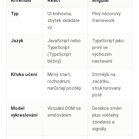
Kritérium
React
Angular
Typ
UI
knihovna,
Plný názorový
zbytek skládáte
framework
vy
Jazyk
JavaScript nebo
TypeScript jako
TypeScript
první ve
(TypeScript
výchozím
běžný)
nastavení
Křivka učení
Mírný start,
Strmější na
rozhodnutí
začátku,
narůstají později
strukturovaný
poté
Model
Virtuální DOM se
Detekce změn
vykreslování
smiřováním
plus volitelný
zoneless a
signály