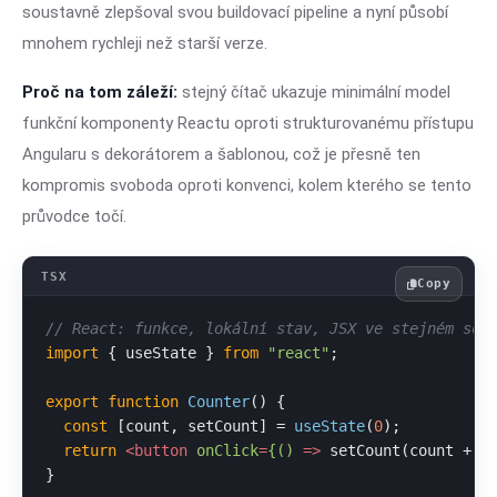
soustavně zlepšoval svou buildovací pipeline a nyní působí
mnohem rychleji než starší verze.
Proč na tom záleží:
stejný čítač ukazuje minimální model
funkční komponenty Reactu oproti strukturovanému přístupu
Angularu s dekorátorem a šablonou, což je přesně ten
kompromis svoboda oproti konvenci, kolem kterého se tento
průvodce točí.
Copy
// React: funkce, lokální stav, JSX ve stejném sou
import
 { useState } 
from
"react"
;

export
function
Counter
(
) {

const
 [count, setCount] = 
useState
(
0
);

return
<
button
onClick
=
{()
 =>
 setCount(count + 1
}
