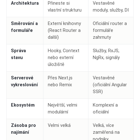
Architektura
Přineste si
Vestavěné
vlastní strukturu
moduly, služby, DI
Směrování a
Externí knihovny
Oficiální router a
formuláře
(React Router a
formuláře
další)
zahrnuty
Správa
Hooky, Context
Služby, RxJS,
stavu
nebo externí
NgRx, signály
úložiště
Serverové
Přes Next.js
Vestavěné
vykreslování
nebo Remix
(oficiální Angular
SSR)
Ekosystém
Největší, velmi
Komplexní a
modulární
oficiální
Zásoba pro
Velmi velká
Velká, více
najímání
zaměřená na
podniky