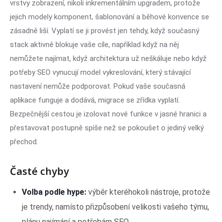
vrstvy zobrazení, nikoli inkrementálním upgradem, protože
jejich modely komponent, šablonování a běhové konvence se
zásadně liší. Vyplatí se ji provést jen tehdy, když současný
stack aktivně blokuje vaše cíle, například když na něj
nemůžete najímat, když architektura už neškáluje nebo když
potřeby SEO vynucují model vykreslování, který stávající
nastavení nemůže podporovat. Pokud vaše současná
aplikace funguje a dodává, migrace se zřídka vyplatí.
Bezpečnější cestou je izolovat nové funkce v jasné hranici a
přestavovat postupně spíše než se pokoušet o jediný velký
přechod.
Časté chyby
Volba podle hype:
výběr kteréhokoli nástroje, protože
je trendy, namísto přizpůsobení velikosti vašeho týmu,
plánu najímání a potřebám SEO.