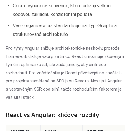
Ceníte vynucené konvence, které udržují velkou
kódovou základnu konzistentní po léta.
Vaše organizace už standardizuje na TypeScriptu a
strukturované architektuře.
Pro týmy Angular snižuje architektonické neshody, protože
framework diktuje vzory, zatímco React umožňuje zkušeným
týmům optimalizovat, ale žádá juniory, aby činili více
rozhodnutí. Pro začátečníky je React přívětivější na začátek;
pro projekty zaměřené na
SEO
jsou React s Next.js i Angular
s vestavěným SSR oba silní, takže rozhodujícím faktorem je
váš širší stack.
React vs Angular: klíčové rozdíly