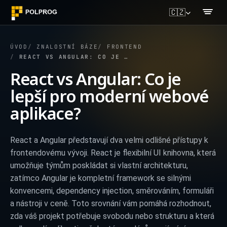
🇨🇿
ÚVOD
ZNALOSTNÍ BÁZE
FRONTEND
REACT VS ANGULAR: CO JE LEPŠÍ PRO MODERNÍ WEBOVÉ APLIKACE?
React vs Angular: Co je
lepší pro moderní webové
aplikace?
React a Angular představují dva velmi odlišné přístupy k
frontendovému vývoji. React je flexibilní UI knihovna, která
umožňuje týmům poskládat si vlastní architekturu,
zatímco Angular je kompletní framework se silnými
konvencemi, dependency injection, směrováním, formuláři
a nástroji v ceně. Toto srovnání vám pomáhá rozhodnout,
zda váš projekt potřebuje svobodu nebo strukturu a která