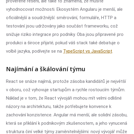
prověřené řešení, ale také to znamená, že musíte
vyhodnocovat možnosti. Ekosystém Angularu je menší, ale
oficiálnější a soudržnější: směrování, formuláře, HTTP a
testování jsou udržovány jako součást frameworku, což
snižuje riziko integrace pro podniky. Oba jsou připravené pro
produkci a široce přijaté; pokud váš stack také debatuje o
volbě jazyka, podívejte se na
TypeScript vs JavaScript
.
Najímání a škálování týmu
React se snáze najímá, protože zásoba kandidátů je největší
v oboru, což vyhovuje startupům a rychle rostoucím týmům.
Náklad je v tom, že React vývojáři mohou mít velmi odlišné
názory na architekturu, takže potřebujete konvence k
zachování konzistence. Angular má menší, ale solidní zásobu,
která se přiklání k podnikovým zkušenostem, a jeho vynucená
struktura činí velké týmy zaměnitelnějšími: nový vývojář může