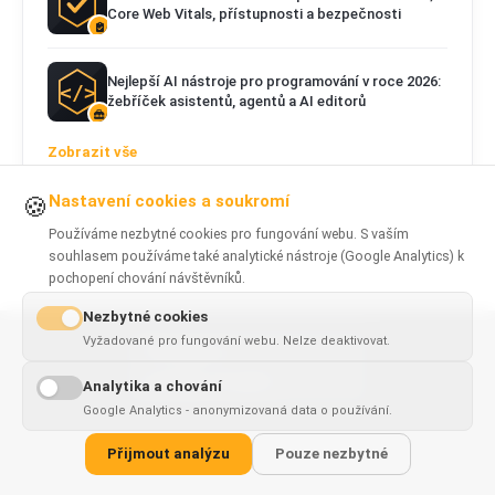
Core Web Vitals, přístupnosti a bezpečnosti
Nejlepší AI nástroje pro programování v roce 2026:
žebříček asistentů, agentů a AI editorů
Zobrazit vše
Nastavení cookies a soukromí
🍪
Používáme nezbytné cookies pro fungování webu. S vaším
souhlasem používáme také analytické nástroje (Google Analytics) k
pochopení chování návštěvníků.
Nezbytné cookies
Vyžadované pro fungování webu. Nelze deaktivovat.
This page is
✓
×
available in
English
Analytika a chování
Google Analytics - anonymizovaná data o používání.
Softwarová řešení & rozšíření vytvořená s přesností. Sídlo v
Přijmout analýzu
Pouze nezbytné
Polsku, dodáváme globálně.