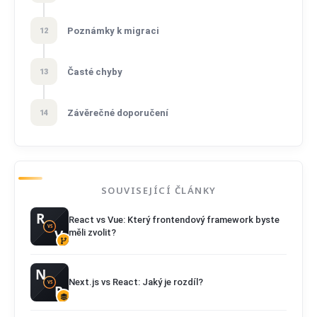
Poznámky k migraci
12
Časté chyby
13
Závěrečné doporučení
14
SOUVISEJÍCÍ ČLÁNKY
React vs Vue: Který frontendový framework byste
měli zvolit?
Next.js vs React: Jaký je rozdíl?