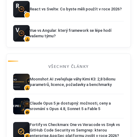
React vs Svelte: Co byste měli použít v roce 2026?
Vue vs Angular: který framework se lépe hodí
vašemu týmu?
VŠECHNY ČLÁNKY
Moonshot AI zveřejňuje váhy Kimi K3: 2,8 bilionu
parametrů, licence, požadavky a benchmarky
Claude Opus 5 je dostupný: možnosti, ceny a
srovnání s Opus 4.8, Sonnet 5 a Fable 5
Fortify vs Checkmarx One vs Veracode vs Snyk vs
GitHub Code Security vs Semgrep: kterou
enterprise AppSec platformu zvolit v roce 2026?