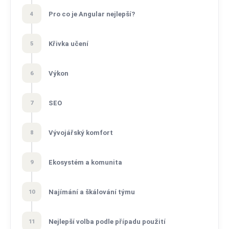
Pro co je Angular nejlepší?
4
Křivka učení
5
Výkon
6
SEO
7
Vývojářský komfort
8
Ekosystém a komunita
9
Najímání a škálování týmu
10
Nejlepší volba podle případu použití
11