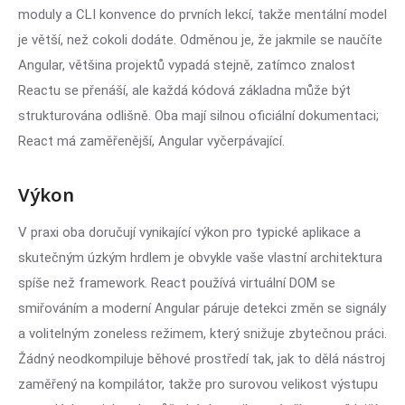
moduly a CLI konvence do prvních lekcí, takže mentální model
je větší, než cokoli dodáte. Odměnou je, že jakmile se naučíte
Angular, většina projektů vypadá stejně, zatímco znalost
Reactu se přenáší, ale každá kódová základna může být
strukturována odlišně. Oba mají silnou oficiální dokumentaci;
React má zaměřenější, Angular vyčerpávající.
Výkon
V praxi oba doručují vynikající výkon pro typické aplikace a
skutečným úzkým hrdlem je obvykle vaše vlastní architektura
spíše než framework. React používá virtuální DOM se
smiřováním a moderní Angular páruje detekci změn se signály
a volitelným zoneless režimem, který snižuje zbytečnou práci.
Žádný neodkompiluje běhové prostředí tak, jak to dělá nástroj
zaměřený na kompilátor, takže pro surovou velikost výstupu