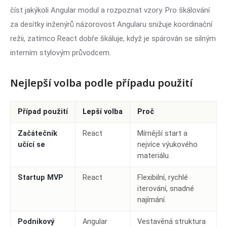
číst jakýkoli Angular modul a rozpoznat vzory. Pro škálování
za desítky inženýrů názorovost Angularu snižuje koordinační
režii, zatímco React dobře škáluje, když je spárován se silným
interním stylovým průvodcem.
Nejlepší volba podle případu použití
Případ použití
Lepší volba
Proč
Začátečník
React
Mírnější start a
učící se
nejvíce výukového
materiálu.
Startup MVP
React
Flexibilní, rychlé
iterování, snadné
najímání.
Podnikový
Angular
Vestavěná struktura