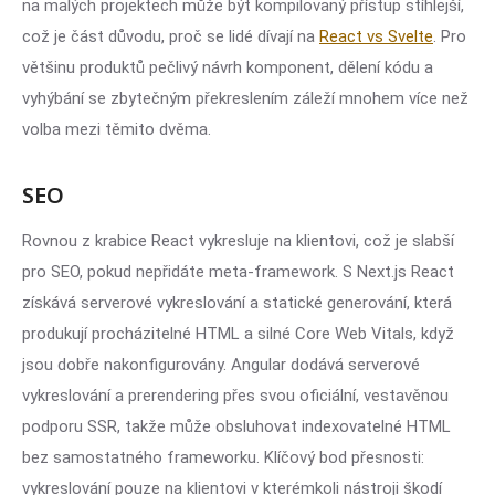
na malých projektech může být kompilovaný přístup stíhlejší,
což je část důvodu, proč se lidé dívají na
React vs Svelte
. Pro
většinu produktů pečlivý návrh komponent, dělení kódu a
vyhýbání se zbytečným překreslením záleží mnohem více než
volba mezi těmito dvěma.
SEO
Rovnou z krabice React vykresluje na klientovi, což je slabší
pro SEO, pokud nepřidáte meta-framework. S Next.js React
získává serverové vykreslování a statické generování, která
produkují procházitelné HTML a silné Core Web Vitals, když
jsou dobře nakonfigurovány. Angular dodává serverové
vykreslování a prerendering přes svou oficiální, vestavěnou
podporu SSR, takže může obsluhovat indexovatelné HTML
bez samostatného frameworku. Klíčový bod přesnosti:
vykreslování pouze na klientovi v kterémkoli nástroji škodí