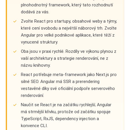
plnohodnotný framework, který tato rozhodnutí
dodává za vás.
Zvolte React pro startupy, obsahové weby a týmy,
které cení svobodu a největší náborový trh. Zvolte
Angular pro velké podnikové aplikace, které těží z
vynucené struktury.
Oba jsou v praxi rychlé. Rozdíly ve výkonu plynou z
vaší architektury a strategie renderování, ne z
názvu knihovny.
React potřebuje meta-framework jako Next.js pro
silné SEO. Angular má SSR a prerendering
vestavěné díky své oficiální podpoře serverového
renderování.
Naučit se React je na začátku rychlejší; Angular
má strmější křivku, protože od začátku spojuje
TypeScript, RxJS, dependency injection a
konvence CLI.