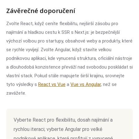
Závěrečné doporučení
Zvolte React, když ceníte flexibilitu, nejširší zásobu pro
najímání a hladkou cestu k SSR s Next.js: je bezpečnější
výchozí volbou pro startupy, obsahové weby a produkty, které
se rychle vyvíjejí. Zvolte Angular, když stavíte velkou
podnikovou aplikaci, kde vynucená struktura, oficiální nástroje
a dlouhodobá konzistence převáží nad svobodou poskládat si
vlastní stack. Pokud stále mapujete širší krajinu, srovnejte
tyto výsledky s
React vs Vue
a
Vue vs Angular
, než se
zavážete.
Vyberte React pro flexibilitu, dosah najímání a
rychlou iteraci; vyberte Angular pro velké
podnikové aplikace, které profitují z vynucené