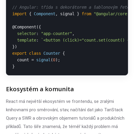
// Angular: třída s dekorátorem a šablonovým řetěz
import
 { 
Component
, signal } 
from
"@angular/core"
;

@Component
({

selector
: 
"app-counter"
,

template
: 
`<button (click)="count.set(count() + 
export
class
Counter
 {

  count = 
signal
(
0
);

}
Ekosystém a komunita
React má největší ekosystém ve frontendu, se zralými
knihovnami pro směrování, stav, načítání dat jako TanStack
Query a SWR a obrovským objemem tutoriálů a produkčních
příkladů. Tato šíře znamená, že téměř každý problem má