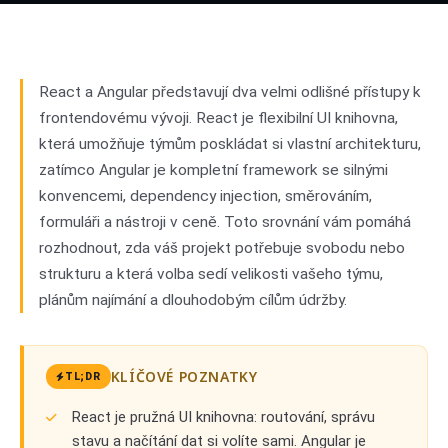
vs
Angular
02
React a Angular představují dva velmi odlišné přístupy k
frontendovému vývoji. React je flexibilní UI knihovna,
která umožňuje týmům poskládat si vlastní architekturu,
zatímco Angular je kompletní framework se silnými
konvencemi, dependency injection, směrováním,
formuláři a nástroji v ceně. Toto srovnání vám pomáhá
rozhodnout, zda váš projekt potřebuje svobodu nebo
strukturu a která volba sedí velikosti vašeho týmu,
plánům najímání a dlouhodobým cílům údržby.
KLÍČOVÉ POZNATKY
TL;DR
React je pružná UI knihovna: routování, správu
stavu a načítání dat si volíte sami. Angular je