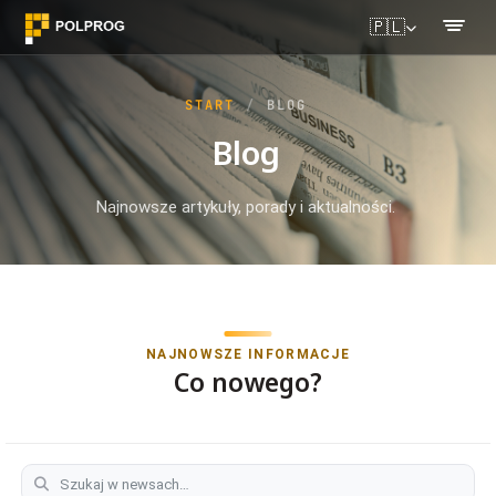
🇵🇱
START
BLOG
Blog
Najnowsze artykuły, porady i aktualności.
NAJNOWSZE INFORMACJE
Co nowego?