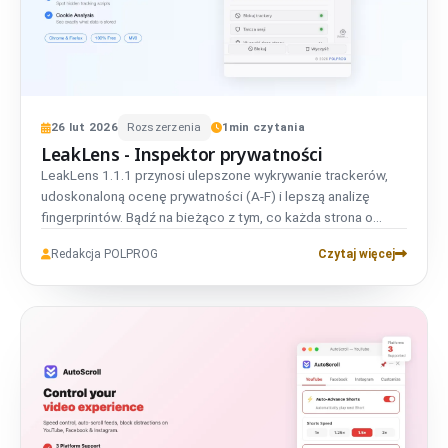
26
lut
2026
Rozszerzenia
1
min czytania
LeakLens - Inspektor prywatności
LeakLens 1.1.1 przynosi ulepszone wykrywanie trackerów,
udoskonaloną ocenę prywatności (A-F) i lepszą analizę
fingerprintów. Bądź na bieżąco z tym, co każda strona o
Tobie wie - teraz z jeszcze większą dokładnością.
Redakcja POLPROG
Czytaj więcej