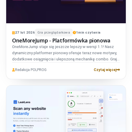
27
lut
2026
Gra przeglądarkowa
1
min czytania
OneMoreJump - Platformówka pionowa
OneMoreJump staje się jeszcze lepszy w wersji 1.1! Nasz
dynamiczny platformer pionowy oferuje teraz nowe motywy,
dodatkowe osiągnięcia i ulepszoną mechanikę combo. Graj
bezpośrednio w karcie przeglądarki.
Redakcja POLPROG
Czytaj więcej