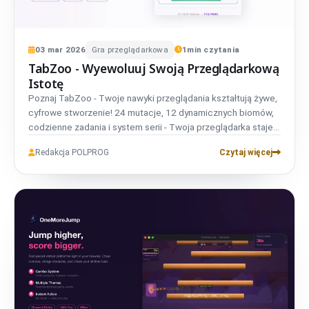
03
mar
2026
Gra przeglądarkowa
1
min czytania
TabZoo - Wyewoluuj Swoją Przeglądarkową
Istotę
Poznaj TabZoo - Twoje nawyki przeglądania kształtują żywe,
cyfrowe stworzenie! 24 mutacje, 12 dynamicznych biomów,
codzienne zadania i system serii - Twoja przeglądarka staje
się unikalnym placem ewolucji. Dostępne w Chrome Web
Redakcja POLPROG
Czytaj więcej
Store i Firefox Add-ons.