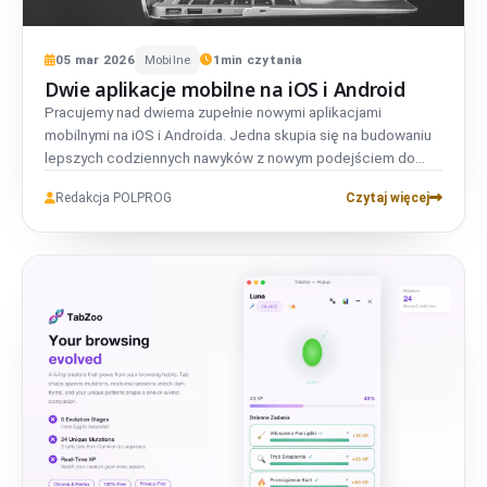
05
mar
2026
Mobilne
1
min czytania
Dwie aplikacje mobilne na iOS i Android
Pracujemy nad dwiema zupełnie nowymi aplikacjami
mobilnymi na iOS i Androida. Jedna skupia się na budowaniu
lepszych codziennych nawyków z nowym podejściem do
realizacji zadań. Druga pomaga śledzić i świętować ważne
Redakcja POLPROG
Czytaj więcej
momenty w życiu. Śledź nas po więcej szczegółów!