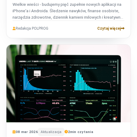
Wielkie wieści - budujemy pięć zupełnie nowych aplikacji na
iPhone'a i Androida. Śledzenie nawyków, finanse osobiste,
narzędzia zdrowotne, dziennik kamieni milowych i kreatywny
zestaw narzędzi. Każda aplikacja jest projektowana z
Redakcja POLPROG
Czytaj więcej
priorytetem prywatności i działa świetnie offline. Zaproszenia
do wczesnej bety już wkrótce!
08
mar
2026
Aktualizacja
2
min czytania