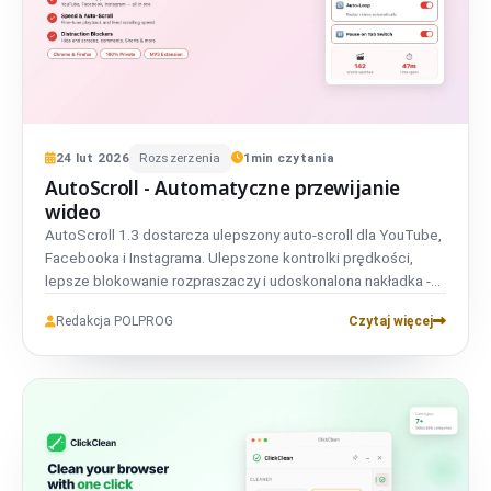
24
lut
2026
Rozszerzenia
1
min czytania
AutoScroll - Automatyczne przewijanie
wideo
AutoScroll 1.3 dostarcza ulepszony auto-scroll dla YouTube,
Facebooka i Instagrama. Ulepszone kontrolki prędkości,
lepsze blokowanie rozpraszaczy i udoskonalona nakładka -
przejmij pełną kontrolę nad swoim oglądaniem.
Redakcja POLPROG
Czytaj więcej