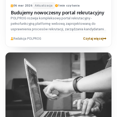
06
mar
2026
Aktualizacja
1
min czytania
Budujemy nowoczesny portal rekrutacyjny
POLPROG
rozwija kompleksowy portal rekrutacyjny -
pełnofunkcyjną platformę webową zaprojektowaną do
usprawnienia procesów rekrutacji, zarządzania kandydatami i
współpracy zespołowej. Zbudowany z wykorzystaniem
Redakcja POLPROG
Czytaj więcej
nowoczesnych technologii zapewniających skalowalność i
wydajność. Więcej szczegółów wkrótce.