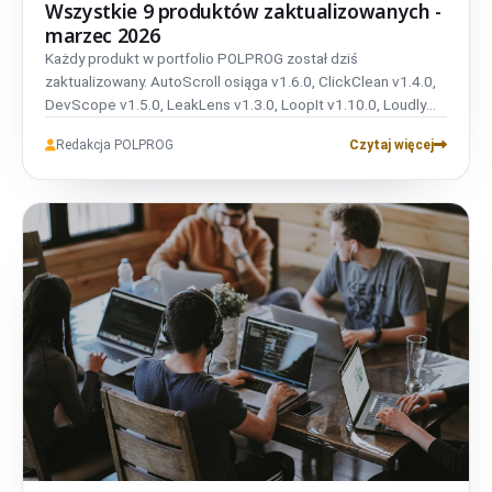
Wszystkie 9 produktów zaktualizowanych -
marzec 2026
Każdy produkt w portfolio
POLPROG
został dziś
zaktualizowany. AutoScroll osiąga v1.6.0, ClickClean v1.4.0,
DevScope v1.5.0, LeakLens v1.3.0, LoopIt v1.10.0, Loudly
v1.12.0, OneMoreJump v1.3.0, TubePilot v1.4.0 i TabZoo
Redakcja POLPROG
Czytaj więcej
v1.2.0. Strona zyskała też politykę prywatności RODO, lepsze
cache'owanie i odświeżone układy kart newsów.