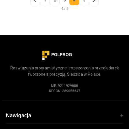
1
2
3
4
5
4 / 5
Rozwiązania programistyczne i rozszerzenia przeglądarek
tworzone z precyzją. Siedziba w Polsce.
NIP: 9211929080
REGON: 369055647
Nawigacja
Start