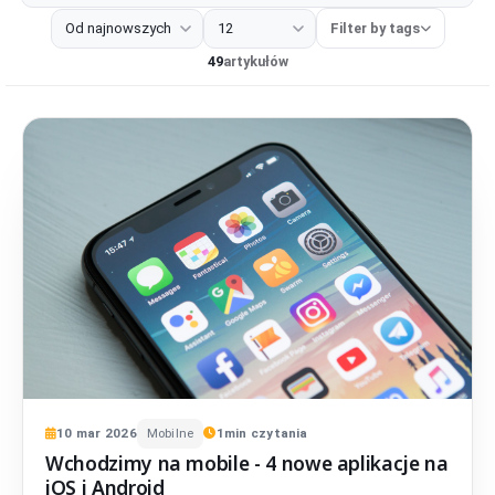
Wszystkie
Narzędzie deweloperskie
Rozszerzenia
Projek
Filter by tags
49
artykułów
10
mar
2026
Mobilne
1
min czytania
Wchodzimy na mobile - 4 nowe aplikacje na
iOS i Android