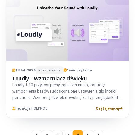
18
lut
2026
Rozszerzenia
1
min czytania
Loudly - Wzmacniacz dźwięku
Loudly 1.10 przynosi pełny equalizer audio, kontrolę
wzmocnienia basów i udoskonalone ustawienia głośności
per strona. Wzmocnij dźwięk dowolnej karty przeglądarki do
200% z precyzyjną kontrolą prędkości odtwarzania.
Redakcja POLPROG
Czytaj więcej