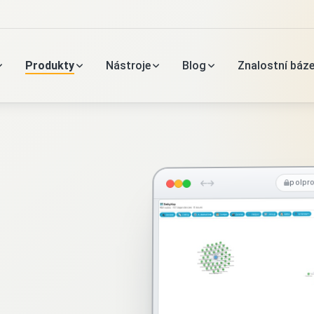
Produkty
Nástroje
Blog
Znalostní báz
polpr