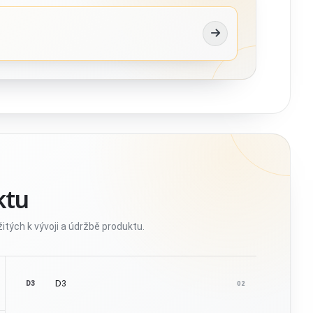
ktu
itých k vývoji a údržbě produktu.
D3
D3
02