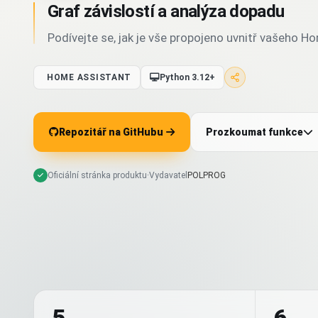
Graf závislostí a analýza dopadu
Podívejte se, jak je vše propojeno uvnitř vašeho H
HOME ASSISTANT
Python 3.12+
Repozitář na GitHubu
Prozkoumat funkce
Oficiální stránka produktu
·
Vydavatel
POLPROG
5
6