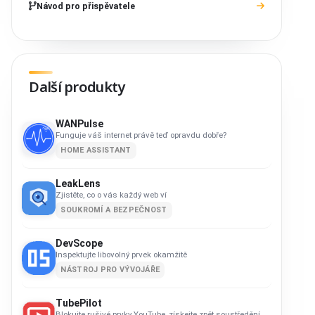
Návod pro přispěvatele
Další produkty
WANPulse
Funguje váš internet právě teď opravdu dobře?
HOME ASSISTANT
LeakLens
Zjistěte, co o vás každý web ví
SOUKROMÍ A BEZPEČNOST
DevScope
Inspektujte libovolný prvek okamžitě
NÁSTROJ PRO VÝVOJÁŘE
TubePilot
Blokujte rušivé prvky YouTube, získejte zpět soustředění