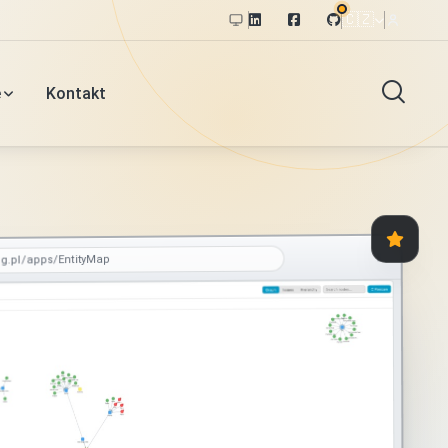
🇨🇿
e
Kontakt
og.pl/apps/EntityMap