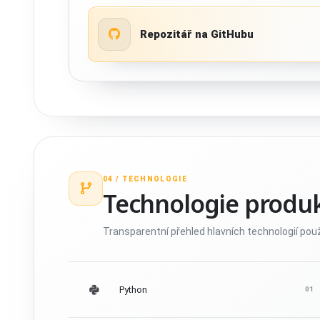
Repozitář na GitHubu
04 /
TECHNOLOGIE
Technologie produ
Transparentní přehled hlavních technologií použ
Python
01