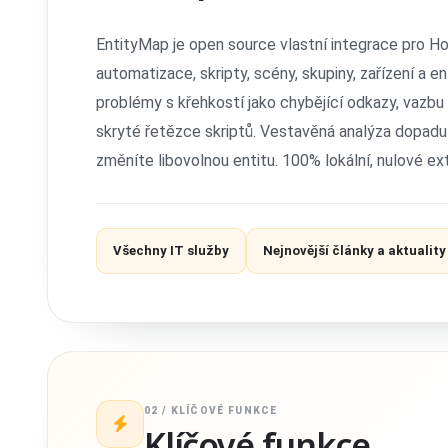
EntityMap je open source vlastní integrace pro Ho
automatizace, skripty, scény, skupiny, zařízení a en
problémy s křehkostí jako chybějící odkazy, vazbu 
skryté řetězce skriptů. Vestavěná analýza dopadu
změníte libovolnou entitu. 100% lokální, nulové ext
Všechny IT služby
Nejnovější články a aktuality
02 / KLÍČOVÉ FUNKCE
Klíčové funkce