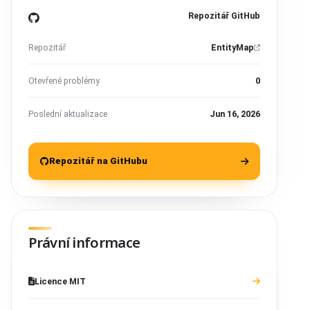
Repozitář GitHub
Repozitář
EntityMap
Otevřené problémy
0
Poslední aktualizace
Jun 16, 2026
Repozitář na GitHubu
Právní informace
Licence MIT