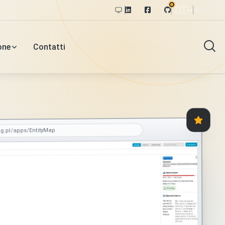
🇮🇹
one
Contatti
og.pl/apps/EntityMap