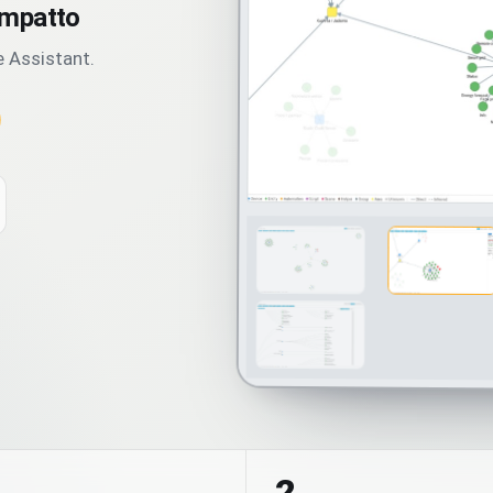
 impatto
e Assistant.
2