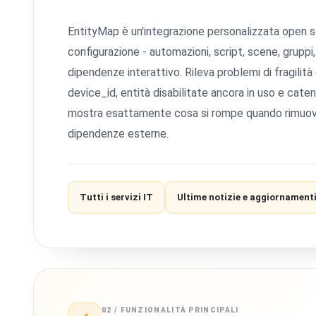
EntityMap è un'integrazione personalizzata open s
configurazione - automazioni, script, scene, gruppi,
dipendenze interattivo. Rileva problemi di fragili
device_id, entità disabilitate ancora in uso e caten
mostra esattamente cosa si rompe quando rimuovi o
dipendenze esterne.
Tutti i servizi IT
Ultime notizie e aggiornament
02 / FUNZIONALITÀ PRINCIPALI