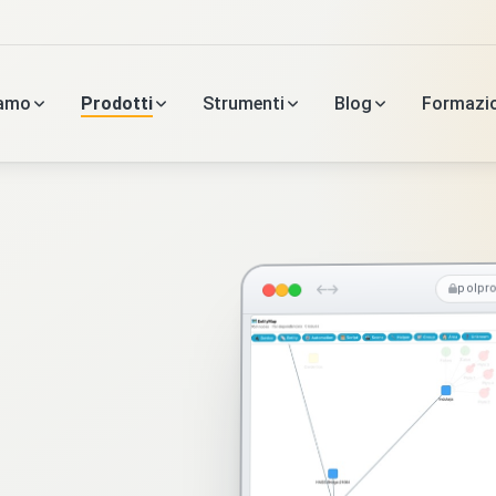
iamo
Prodotti
Strumenti
Blog
Formazi
polpr