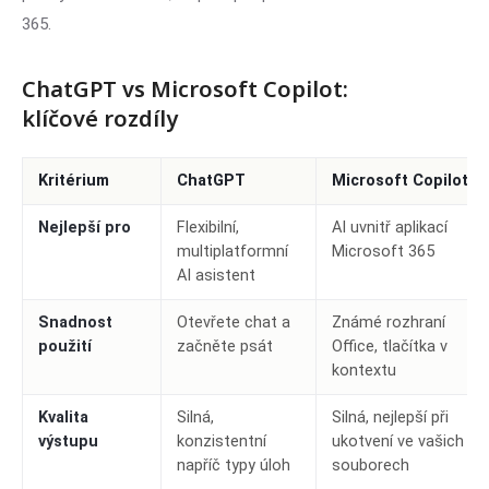
365.
ChatGPT vs Microsoft Copilot:
klíčové rozdíly
Kritérium
ChatGPT
Microsoft Copilot
Nejlepší pro
Flexibilní,
AI uvnitř aplikací
multiplatformní
Microsoft 365
AI asistent
Snadnost
Otevřete chat a
Známé rozhraní
použití
začněte psát
Office, tlačítka v
kontextu
Kvalita
Silná,
Silná, nejlepší při
výstupu
konzistentní
ukotvení ve vašich
napříč typy úloh
souborech