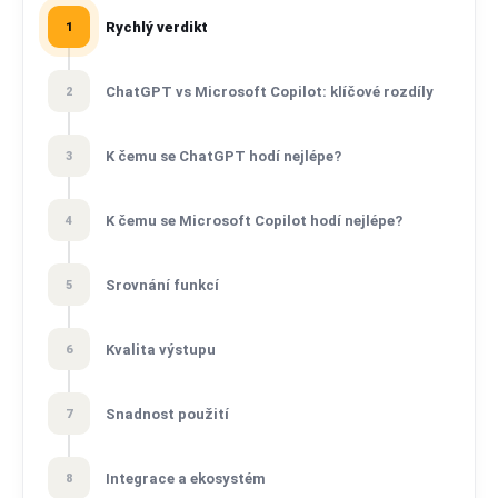
Rychlý verdikt
1
ChatGPT vs Microsoft Copilot: klíčové rozdíly
2
K čemu se ChatGPT hodí nejlépe?
3
K čemu se Microsoft Copilot hodí nejlépe?
4
Srovnání funkcí
5
Kvalita výstupu
6
Snadnost použití
7
Integrace a ekosystém
8