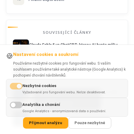
SOUVISEJÍCÍ ČLÁNKY
Claude Fable 5 vs ChatGPT: kterou AI byste měli v
roce 2026 používat?
Nastavení cookies a soukromí
🍪
Používáme nezbytné cookies pro fungování webu. S vaším
souhlasem používáme také analytické nástroje (Google Analytics) k
ChatGPT vs Claude: Kterého AI asistenta zvolit?
pochopení chování návštěvníků.
Nezbytné cookies
ChatGPT vs Gemini: Který AI nástroj je v roce 2026
Vyžadované pro fungování webu. Nelze deaktivovat.
This page is
lepší?
✓
×
available in
English
Analytika a chování
Google Analytics - anonymizovaná data o používání.
ChatGPT vs Perplexity: Nejlepší AI nástroj pro
odpovědi a výzkum
Přijmout analýzu
Pouze nezbytné