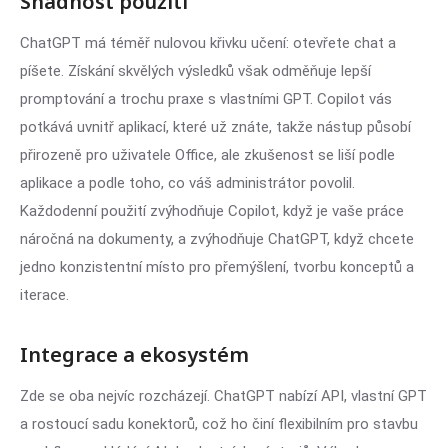
Snadnost použití
ChatGPT má téměř nulovou křivku učení: otevřete chat a
píšete. Získání skvělých výsledků však odměňuje lepší
promptování a trochu praxe s vlastními GPT. Copilot vás
potkává uvnitř aplikací, které už znáte, takže nástup působí
přirozeně pro uživatele Office, ale zkušenost se liší podle
aplikace a podle toho, co váš administrátor povolil.
Každodenní použití zvýhodňuje Copilot, když je vaše práce
náročná na dokumenty, a zvýhodňuje ChatGPT, když chcete
jedno konzistentní místo pro přemýšlení, tvorbu konceptů a
iterace.
Integrace a ekosystém
Zde se oba nejvíc rozcházejí. ChatGPT nabízí API, vlastní GPT
a rostoucí sadu konektorů, což ho činí flexibilním pro stavbu