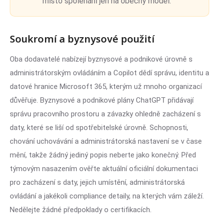
místo spoléhání jen na obecný model.
Soukromí a byznysové použití
Oba dodavatelé nabízejí byznysové a podnikové úrovně s
administrátorským ovládáním a Copilot dědí správu, identitu a
datové hranice Microsoft 365, kterým už mnoho organizací
důvěřuje. Byznysové a podnikové plány ChatGPT přidávají
správu pracovního prostoru a závazky ohledně zacházení s
daty, které se liší od spotřebitelské úrovně. Schopnosti,
chování uchovávání a administrátorská nastavení se v čase
mění, takže žádný jediný popis neberte jako konečný. Před
týmovým nasazením ověřte aktuální oficiální dokumentaci
pro zacházení s daty, jejich umístění, administrátorská
ovládání a jakékoli compliance detaily, na kterých vám záleží.
Nedělejte žádné předpoklady o certifikacích.