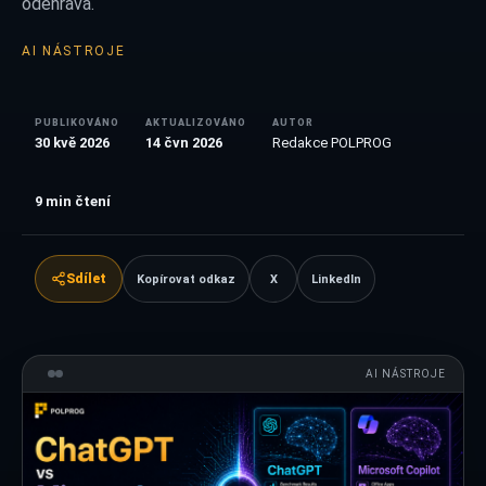
odehrává.
AI NÁSTROJE
PUBLIKOVÁNO
AKTUALIZOVÁNO
AUTOR
30 kvě 2026
14 čvn 2026
Redakce POLPROG
9
min čtení
Sdílet
Kopírovat odkaz
X
LinkedIn
AI NÁSTROJE