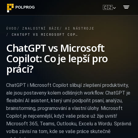
🇨🇿
ÚVOD
ZNALOSTNÍ BÁZE
AI NÁSTROJE
CHATGPT VS MICROSOFT COPILOT: CO JE LEPŠÍ PRO PRÁCI?
ChatGPT vs Microsoft
Copilot: Co je lepší pro
práci?
ChatGPT i Microsoft Copilot slibují zlepšení produktivity,
ale jsou postaveny kolem odlišných workflow. ChatGPT je
flexibilní AI asistent, který umí podpořit psaní, analýzu,
brainstorming, programování a vlastní úlohy. Microsoft
Copilot je nejcennější, když vaše práce už žije uvnitř
Microsoft 365, Teams, Outlooku, Excelu a Wordu. Správná
volba závisí na tom, kde se vaše práce skutečně