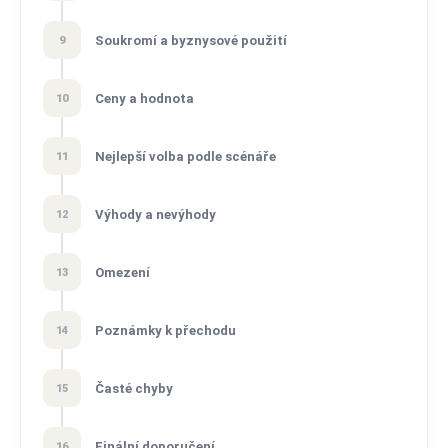
Soukromí a byznysové použití
9
Ceny a hodnota
10
Nejlepší volba podle scénáře
11
Výhody a nevýhody
12
Omezení
13
Poznámky k přechodu
14
Časté chyby
15
Finální doporučení
16