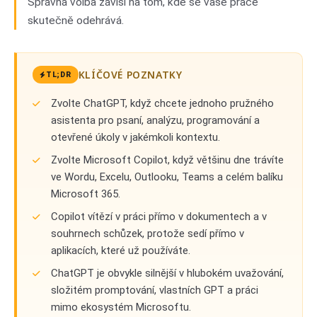
Správná volba závisí na tom, kde se vaše práce
skutečně odehrává.
KLÍČOVÉ POZNATKY
TL;DR
Zvolte ChatGPT, když chcete jednoho pružného
asistenta pro psaní, analýzu, programování a
otevřené úkoly v jakémkoli kontextu.
Zvolte Microsoft Copilot, když většinu dne trávíte
ve Wordu, Excelu, Outlooku, Teams a celém balíku
Microsoft 365.
Copilot vítězí v práci přímo v dokumentech a v
souhrnech schůzek, protože sedí přímo v
aplikacích, které už používáte.
ChatGPT je obvykle silnější v hlubokém uvažování,
složitém promptování, vlastních GPT a práci
mimo ekosystém Microsoftu.