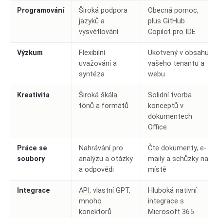
Programování
Široká podpora
Obecná pomoc,
jazyků a
plus GitHub
vysvětlování
Copilot pro IDE
Výzkum
Flexibilní
Ukotvený v obsahu
uvažování a
vašeho tenantu a
syntéza
webu
Kreativita
Široká škála
Solidní tvorba
tónů a formátů
konceptů v
dokumentech
Office
Práce se
Nahrávání pro
Čte dokumenty, e-
soubory
analýzu a otázky
maily a schůzky na
a odpovědi
místě
Integrace
API
, vlastní GPT,
Hluboká nativní
mnoho
integrace s
konektorů
Microsoft 365