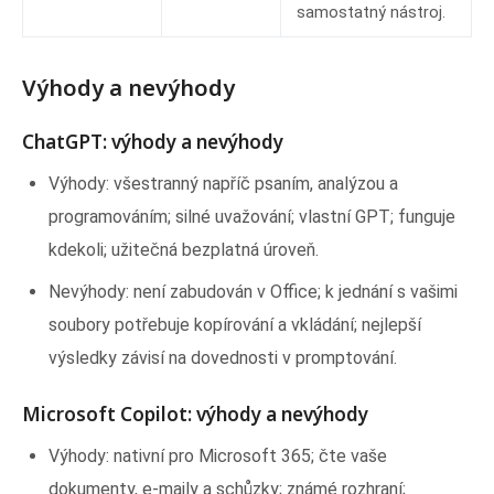
samostatný nástroj.
Výhody a nevýhody
ChatGPT: výhody a nevýhody
Výhody: všestranný napříč psaním, analýzou a
programováním; silné uvažování; vlastní GPT; funguje
kdekoli; užitečná bezplatná úroveň.
Nevýhody: není zabudován v Office; k jednání s vašimi
soubory potřebuje kopírování a vkládání; nejlepší
výsledky závisí na dovednosti v promptování.
Microsoft Copilot: výhody a nevýhody
Výhody: nativní pro Microsoft 365; čte vaše
dokumenty, e-maily a schůzky; známé rozhraní;