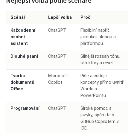
Nejlepší volba podle scénáře
Scénář
Lepší volba
Proč
Každodenní
ChatGPT
Flexibilní napříč
osobní
jakoukoli úlohou a
asistent
platformou.
Dlouhé psaní
ChatGPT
Silnější rozsah tónu,
struktury a revizí.
Tvorba
Microsoft
Píše a edituje
dokumentů
Copilot
koncepty přímo uvnitř
Office
Wordu a
PowerPointu.
Programování
ChatGPT
Široká pomoc s
jazyky; spárujte s
GitHub Copilotem v
IDE.