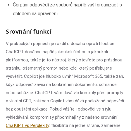
Čerpání odpovědí ze souborů napříč vaší organizací, s
ohledem na oprávnění.
Srovnání funkcí
V praktických pojmech je rozdíl o dosahu oproti hloubce.
ChatGPT dosáhne napříč jakoukoli úlohou a jakoukoli
platformou, takže je to nástroj, který otevřete pro prázdnou
stránku, ošemetný prompt nebo kód, který potřebujete
vysvětlit. Copilot jde hluboko uvnitř Microsoft 365, takže září,
když odpověď závisí na konkrétním dokumentu, schránce
nebo schůzce. ChatGPT vám dává víc kontroly přes prompty
a vlastní GPT, zatímco Copilot vám dává podložené odpovědi
bez opuštění aplikace. Pokud vážíte i odpovědi ve stylu
vyhledávání, kompromisy připomínají ty z našeho srovnání
ChatGPT vs Perplexity
: flexibilita na jedné straně, zaměřené