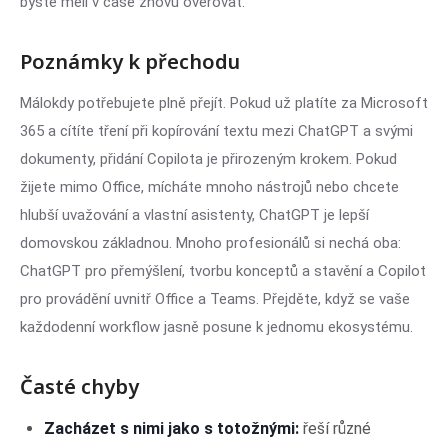
byste měli v čase znovu ověřovat.
Poznámky k přechodu
Málokdy potřebujete plně přejít. Pokud už platíte za Microsoft
365 a cítíte tření při kopírování textu mezi ChatGPT a svými
dokumenty, přidání Copilota je přirozeným krokem. Pokud
žijete mimo Office, mícháte mnoho nástrojů nebo chcete
hlubší uvažování a vlastní asistenty, ChatGPT je lepší
domovskou základnou. Mnoho profesionálů si nechá oba:
ChatGPT pro přemýšlení, tvorbu konceptů a stavění a Copilot
pro provádění uvnitř Office a Teams. Přejděte, když se vaše
každodenní workflow jasně posune k jednomu ekosystému.
Časté chyby
Zacházet s nimi jako s totožnými:
řeší různé