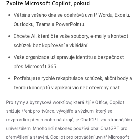
Zvolte Microsoft Copilot, pokud
Většina vašeho dne se odehrává uvnitř Wordu, Excelu,
Outlooku, Teams a PowerPointu.
Chcete AI, která čte vaše soubory, e-maily a kontext
schůzek bez kopírování a vkládání.
Vaše organizace už spravuje identitu a bezpečnost
přes Microsoft 365.
Potřebujete rychlé rekapitulace schůzek, akční body a
tvorbu konceptů v aplikaci víc než otevřený chat.
Pro týmy a byznysová workflow, která žijí v Office, Copilot
snižuje tření; pro tvůrce, vývojáře a výzkum, který se
rozprostírá přes mnoho nástrojů, je ChatGPT všestrannějším
univerzálem. Mnoho lidí nakonec používá oba: ChatGPT pro
přemýšlení a stavění, Copilot pro provádění uvnitř Microsoft