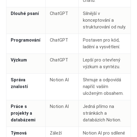
chatu.
Dlouhé psaní
ChatGPT
Silnější v
konceptování a
strukturování od nuly.
Programování
ChatGPT
Postaven pro kód,
ladění a vysvětlení.
Výzkum
ChatGPT
Lepší pro otevřený
výzkum a syntézu.
Správa
Notion AI
Shrnuje a odpovídá
znalostí
napříč vaším
uloženým obsahem.
Práce s
Notion AI
Jedná přímo na
projekty a
stránkách a
databázemi
databázích Notion.
Týmová
Záleží
Notion AI pro sdílené