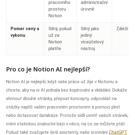
pracovního
administrační
prostoru
úrovně
Notion
Pomer ceny a
Silný, pokud
Silný jako
Záleží
vykonu
už za
jediný
Notion
víceúčelový
platíte
nástroj
Pro co je Notion AI nejlepší?
Notion AI je nejlepší, když vaše práce už žije v Notionu a
chcete, aby na ni AI jednala bez kopírování a vkládání. Dokáže
shrnout dlouhé stránky, přepsat koncepty, odpovídat na
otázky napříč vaším pracovním prostorem a pomoci plnit
nebo dotazovat databáze. Protože sídlí uvnitř vašich stránek,
mění statickou znalostní bázi v něco, na co se můžete ptát.
Pokud také zvažujete širší asistenty, naše srovnání
ChatGPT