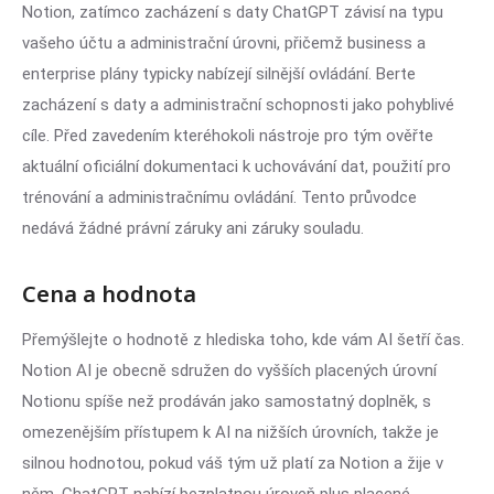
Notion, zatímco zacházení s daty ChatGPT závisí na typu
vašeho účtu a administrační úrovni, přičemž business a
enterprise plány typicky nabízejí silnější ovládání. Berte
zacházení s daty a administrační schopnosti jako pohyblivé
cíle. Před zavedením kteréhokoli nástroje pro tým ověřte
aktuální oficiální dokumentaci k uchovávání dat, použití pro
trénování a administračnímu ovládání. Tento průvodce
nedává žádné právní záruky ani záruky souladu.
Cena a hodnota
Přemýšlejte o hodnotě z hlediska toho, kde vám AI šetří čas.
Notion AI je obecně sdružen do vyšších placených úrovní
Notionu spíše než prodáván jako samostatný doplněk, s
omezenějším přístupem k AI na nižších úrovních, takže je
silnou hodnotou, pokud váš tým už platí za Notion a žije v