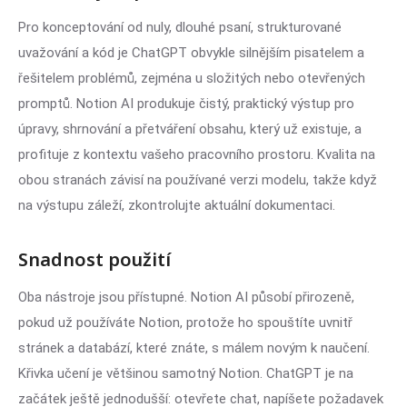
Pro konceptování od nuly, dlouhé psaní, strukturované
uvažování a kód je ChatGPT obvykle silnějším pisatelem a
řešitelem problémů, zejména u složitých nebo otevřených
promptů. Notion AI produkuje čistý, praktický výstup pro
úpravy, shrnování a přetváření obsahu, který už existuje, a
profituje z kontextu vašeho pracovního prostoru. Kvalita na
obou stranách závisí na používané verzi modelu, takže když
na výstupu záleží, zkontrolujte aktuální dokumentaci.
Snadnost použití
Oba nástroje jsou přístupné. Notion AI působí přirozeně,
pokud už používáte Notion, protože ho spouštíte uvnitř
stránek a databází, které znáte, s málem novým k naučení.
Křivka učení je většinou samotný Notion. ChatGPT je na
začátek ještě jednodušší: otevřete chat, napíšete požadavek