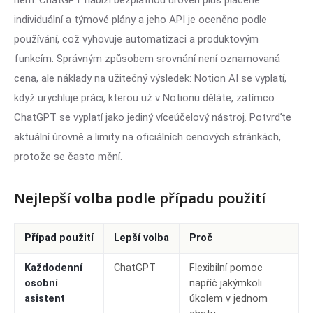
něm. ChatGPT nabízí bezplatnou úroveň plus placené
individuální a týmové plány a jeho API je oceněno podle
používání, což vyhovuje automatizaci a produktovým
funkcím. Správným způsobem srovnání není oznamovaná
cena, ale náklady na užitečný výsledek: Notion AI se vyplatí,
když urychluje práci, kterou už v Notionu děláte, zatímco
ChatGPT se vyplatí jako jediný víceúčelový nástroj. Potvrďte
aktuální úrovně a limity na oficiálních cenových stránkách,
protože se často mění.
Nejlepší volba podle případu použití
Případ použití
Lepší volba
Proč
Každodenní
ChatGPT
Flexibilní pomoc
osobní
napříč jakýmkoli
asistent
úkolem v jednom