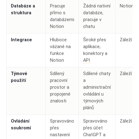
Databáze a
Pracuje
Žádná nativní
Notion AI
struktura
přímo s
databáze,
databázemi
pracuje v
Notion
chatu
Integrace
Hluboce
Široké přes
Záleží
vázané na
aplikace,
funkce
konektory a
Notion
API
Týmové
Sdílený
Sdílené chaty
Záleží
použití
pracovní
a
prostor a
administrační
propojené
ovládání u
znalosti
týmových
plánů
Ovládání
Spravováno
Spravováno
Záleží
soukromí
přes
přes účet
nastavení
ChatGPT a