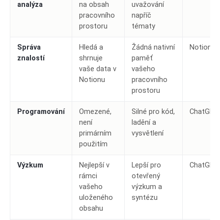
analýza
na obsah
uvažování
pracovního
napříč
prostoru
tématy
Správa
Hledá a
Žádná nativní
Notion AI
znalostí
shrnuje
paměť
vaše data v
vašeho
Notionu
pracovního
prostoru
Programování
Omezené,
Silné pro kód,
ChatGPT
není
ladění a
primárním
vysvětlení
použitím
Výzkum
Nejlepší v
Lepší pro
ChatGPT
rámci
otevřený
vašeho
výzkum a
uloženého
syntézu
obsahu