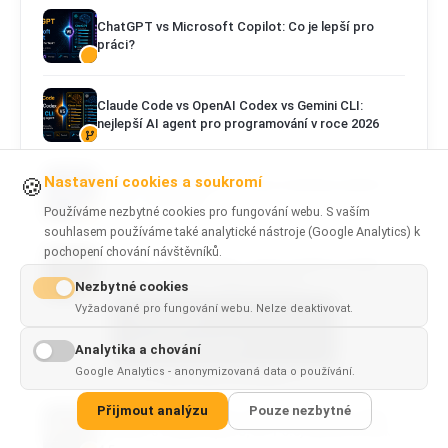
ChatGPT vs Microsoft Copilot: Co je lepší pro
práci?
Claude Code vs OpenAI Codex vs Gemini CLI:
nejlepší AI agent pro programování v roce 2026
Nastavení cookies a soukromí
🍪
Kimi K3 vs DeepSeek V4: který otevřený model AI
zvolit v roce 2026?
Používáme nezbytné cookies pro fungování webu. S vaším
souhlasem používáme také analytické nástroje (Google Analytics) k
pochopení chování návštěvníků.
Kimi K3 vs Claude Fable 5: který model AI je lepší
pro programování a agentní práci?
Nezbytné cookies
Vyžadované pro fungování webu. Nelze deaktivovat.
This page is
✓
×
available in
English
Analytika a chování
Google Analytics - anonymizovaná data o používání.
VŠECHNY ČLÁNKY
Přijmout analýzu
Pouze nezbytné
Muse Spark 1.2 a Muse Code: benchmarky, ceny a
srovnání s Claude Opus 5, GPT-5.6, Kimi K3 a Grok