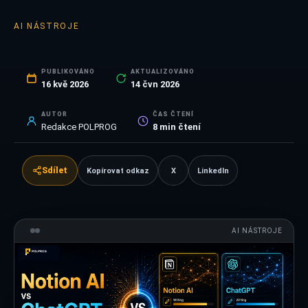
AI NÁSTROJE
PUBLIKOVÁNO
AKTUALIZOVÁNO
16 kvě 2026
14 čvn 2026
AUTOR
ČAS ČTENÍ
Redakce POLPROG
8
min čtení
Sdílet
Kopírovat odkaz
X
LinkedIn
AI NÁSTROJE