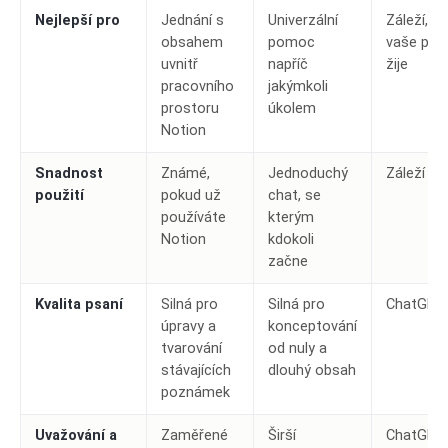
Nejlepší pro
Jednání s
Univerzální
Záleží, k
obsahem
pomoc
vaše prá
uvnitř
napříč
žije
pracovního
jakýmkoli
prostoru
úkolem
Notion
Snadnost
Známé,
Jednoduchý
Záleží
použití
pokud už
chat, se
používáte
kterým
Notion
kdokoli
začne
Kvalita psaní
Silná pro
Silná pro
ChatGPT
úpravy a
konceptování
tvarování
od nuly a
stávajících
dlouhý obsah
poznámek
Uvažování a
Zaměřené
Širší
ChatGPT