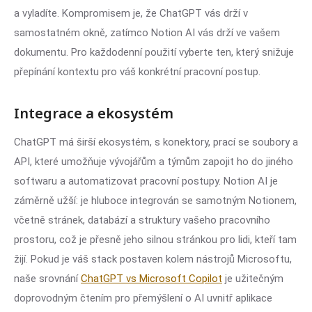
a vyladíte. Kompromisem je, že ChatGPT vás drží v
samostatném okně, zatímco Notion AI vás drží ve vašem
dokumentu. Pro každodenní použití vyberte ten, který snižuje
přepínání kontextu pro váš konkrétní pracovní postup.
Integrace a ekosystém
ChatGPT má širší ekosystém, s konektory, prací se soubory a
API, které umožňuje vývojářům a týmům zapojit ho do jiného
softwaru a automatizovat pracovní postupy. Notion AI je
záměrně užší: je hluboce integrován se samotným Notionem,
včetně stránek, databází a struktury vašeho pracovního
prostoru, což je přesně jeho silnou stránkou pro lidi, kteří tam
žijí. Pokud je váš stack postaven kolem nástrojů Microsoftu,
naše srovnání
ChatGPT vs Microsoft Copilot
je užitečným
doprovodným čtením pro přemýšlení o AI uvnitř aplikace