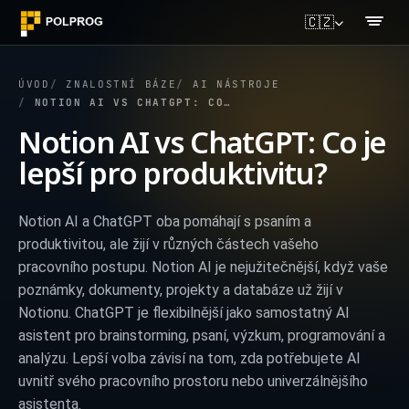
🇨🇿
ÚVOD
ZNALOSTNÍ BÁZE
AI NÁSTROJE
NOTION AI VS CHATGPT: CO JE LEPŠÍ PRO PRODUKTIVITU?
Notion AI vs ChatGPT: Co je
lepší pro produktivitu?
Notion AI a ChatGPT oba pomáhají s psaním a
produktivitou, ale žijí v různých částech vašeho
pracovního postupu. Notion AI je nejužitečnější, když vaše
poznámky, dokumenty, projekty a databáze už žijí v
Notionu. ChatGPT je flexibilnější jako samostatný AI
asistent pro brainstorming, psaní, výzkum, programování a
analýzu. Lepší volba závisí na tom, zda potřebujete AI
uvnitř svého pracovního prostoru nebo univerzálnějšího
asistenta.