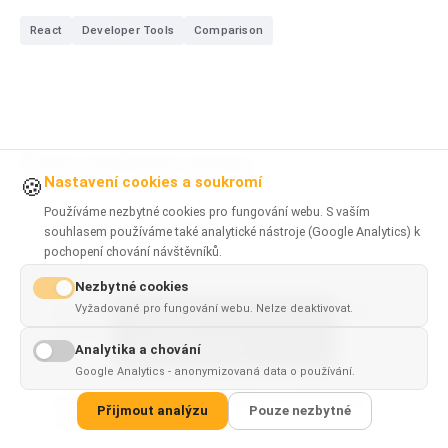
React
Developer Tools
Comparison
Často kladené otázky
Nastavení cookies a soukromí
🍪
Používáme nezbytné cookies pro fungování webu. S vaším
Je Zustand dobrou alternativou k Redux
souhlasem používáme také analytické nástroje (Google Analytics) k
Toolkit?
pochopení chování návštěvníků.
Nezbytné cookies
Vyžadované pro fungování webu. Nelze deaktivovat.
Vyplatí se Redux Toolkit za opakující se kód
This page is
✓
×
navíc?
available in
English
Analytika a chování
Google Analytics - anonymizovaná data o používání.
Co je lepší pro startupy, Redux Toolkit nebo
Přijmout analýzu
Pouze nezbytné
Zustand?