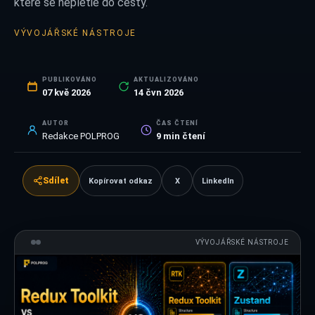
které se nepletie do cesty.
VÝVOJÁŘSKÉ NÁSTROJE
PUBLIKOVÁNO
AKTUALIZOVÁNO
07 kvě 2026
14 čvn 2026
AUTOR
ČAS ČTENÍ
Redakce POLPROG
9
min čtení
Sdílet
Kopírovat odkaz
X
LinkedIn
VÝVOJÁŘSKÉ NÁSTROJE