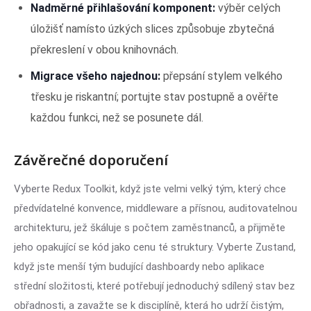
Nadměrné přihlašování komponent:
výběr celých
úložišť namísto úzkých slices způsobuje zbytečná
překreslení v obou knihovnách.
Migrace všeho najednou:
přepsání stylem velkého
třesku je riskantní; portujte stav postupně a ověřte
každou funkci, než se posunete dál.
Závěrečné doporučení
Vyberte Redux Toolkit, když jste velmi velký tým, který chce
předvídatelné konvence, middleware a přísnou, auditovatelnou
architekturu, jež škáluje s počtem zaměstnanců, a přijměte
jeho opakující se kód jako cenu té struktury. Vyberte Zustand,
když jste menší tým budující dashboardy nebo aplikace
střední složitosti, které potřebují jednoduchý sdílený stav bez
obřadnosti, a zavažte se k disciplíně, která ho udrží čistým,