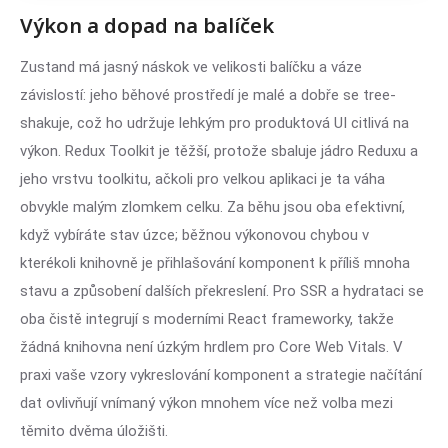
Výkon a dopad na balíček
Zustand má jasný náskok ve velikosti balíčku a váze
závislostí: jeho běhové prostředí je malé a dobře se tree-
shakuje, což ho udržuje lehkým pro produktová UI citlivá na
výkon. Redux Toolkit je těžší, protože sbaluje jádro Reduxu a
jeho vrstvu toolkitu, ačkoli pro velkou aplikaci je ta váha
obvykle malým zlomkem celku. Za běhu jsou oba efektivní,
když vybíráte stav úzce; běžnou výkonovou chybou v
kterékoli knihovně je přihlašování komponent k příliš mnoha
stavu a způsobení dalších překreslení. Pro SSR a hydrataci se
oba čistě integrují s moderními React frameworky, takže
žádná knihovna není úzkým hrdlem pro Core Web Vitals. V
praxi vaše vzory vykreslování komponent a strategie načítání
dat ovlivňují vnímaný výkon mnohem více než volba mezi
těmito dvěma úložišti.