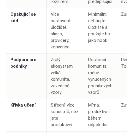
rozšíření
předepisující
svob
Opakující se
Více
Minimální:
Zusta
kód
nastavení:
definujte
úložiště,
úložiště a
slices,
použijte ho
providery,
jako hook
konvence
Podpora pro
Zralý
Rostoucí
Redux
podniky
ekosystém,
komunita,
Toolki
velká
méně
komunita,
vynucených
zavedené
podnikových
vzory
vzorů
Křivka učení
Střední, více
Mírná,
Zusta
konceptů, než
produktivní
jste
během
produktivní
odpoledne