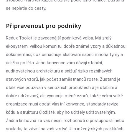
svobodu tvarovat každé úložiště podle jeho funkce, Zustand
se nepletie do cesty.
Připravenost pro podniky
Redux Toolkit je zavedenější podniková volba. Má zralý
ekosystém, velkou komunitu, dobře známé vzory a důkladnou
dokumentaci, což usnadňuje škálování napříč mnoha týmy a
údržbu po léta. Jeho konvence vám dávají stabilní,
auditovatelnou architekturu a snižují riziko rozbíhavých
stavových vzorů, jak počet zaměstnanců roste. Zustand je
stále více používán v seriózních produktech a je stabilní a
dobře udržovaný, ale vynucuje méně vzorů, takže velmi velké
organizace musí dodat vlastní konvence, standardy revize
kódu a strukturu úložiště, aby ho udržely udržovatelným.
Žádná knihovna za vás nečiní rozhodnutí o přístupnosti nebo
souladu; ta závisí na vaší vrstvě UI a inženýrských praktikách