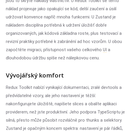
jsou to skryté náklady vlastnictví. U Redux Toolkit se tento
náklad projevuje jako opakující se kód, delší zaučení a úsilí
udržovat konvence napříč mnoha funkcemi. U Zustand je
nákladem disciplína potřebná k udržení úložišť dobře
organizovaných, jak kódová základna roste, plus testovací a
revizní praktiky potřebné k zabránění ad hoc vzorům. U obou
započtěte migraci, přístupnost vašeho celkového
UI
a
dlouhodobou údržbu spíše než nálepkovou cenu.
Vývojářský komfort
Redux Toolkit nabízí vynikající dokumentaci, zralé devtools a
předvídatelné vzory, ale jeho nastavení je těžší:
nakonfigurujete úložiště, napíšete slices a obalíte aplikaci
providerem, než jste produktivní. Jeho podpora TypeScriptu je
silná, přesto může působit rozvláčně pro thunks a selektory.
Zustand je opačným koncem spektra: nastavení je pár řádků,