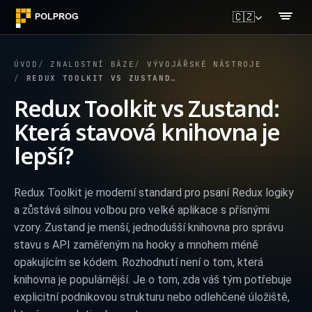
🇨🇿
ÚVOD
ZNALOSTNÍ BÁZE
VÝVOJÁŘSKÉ NÁSTROJE
REDUX TOOLKIT VS ZUSTAND: KTERÁ STAVOVÁ KNIHOVNA JE LEPŠÍ?
Redux Toolkit vs Zustand:
Která stavová knihovna je
lepší?
Redux Toolkit je moderní standard pro psaní Redux logiky
a zůstává silnou volbou pro velké aplikace s přísnými
vzory. Zustand je menší, jednodušší knihovna pro správu
stavu s API zaměřeným na hooky a mnohem méně
opakujícím se kódem. Rozhodnutí není o tom, která
knihovna je populárnější. Je o tom, zda váš tým potřebuje
explicitní podnikovou strukturu nebo odlehčené úložiště,