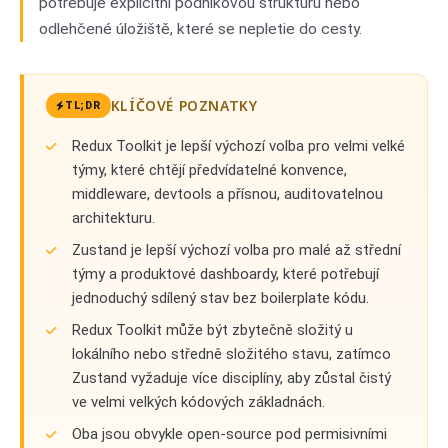
potřebuje explicitní podnikovou strukturu nebo
odlehčené úložiště, které se nepletie do cesty.
KLÍČOVÉ POZNATKY
TL;DR
Redux Toolkit je lepší výchozí volba pro velmi velké
týmy, které chtějí předvídatelné konvence,
middleware, devtools a přísnou, auditovatelnou
architekturu.
Zustand je lepší výchozí volba pro malé až střední
týmy a produktové dashboardy, které potřebují
jednoduchý sdílený stav bez boilerplate kódu.
Redux Toolkit může být zbytečně složitý u
lokálního nebo středně složitého stavu, zatímco
Zustand vyžaduje více disciplíny, aby zůstal čistý
ve velmi velkých kódových základnách.
Oba jsou obvykle open-source pod permisivními