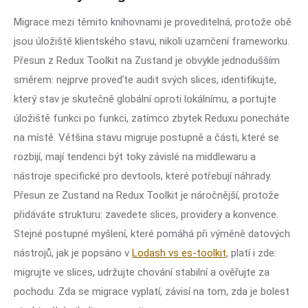
Migrace mezi těmito knihovnami je proveditelná, protože obě
jsou úložiště klientského stavu, nikoli uzamčení frameworku.
Přesun z Redux Toolkit na Zustand je obvykle jednodušším
směrem: nejprve proveďte audit svých slices, identifikujte,
který stav je skutečně globální oproti lokálnímu, a portujte
úložiště funkci po funkci, zatímco zbytek Reduxu ponecháte
na místě. Většina stavu migruje postupně a části, které se
rozbijí, mají tendenci být toky závislé na middlewaru a
nástroje specifické pro devtools, které potřebují náhrady.
Přesun ze Zustand na Redux Toolkit je náročnější, protože
přidáváte strukturu: zavedete slices, providery a konvence.
Stejné postupné myšlení, které pomáhá při výměně datových
nástrojů, jak je popsáno v
Lodash vs es-toolkit
, platí i zde:
migrujte ve slices, udržujte chování stabilní a ověřujte za
pochodu. Zda se migrace vyplatí, závisí na tom, zda je bolest