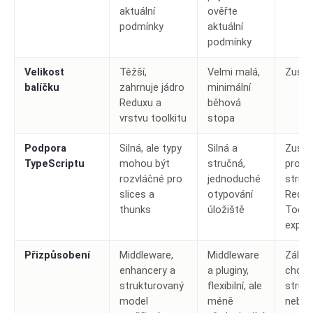
aktuální
ověřte
podmínky
aktuální
podmínky
Velikost
Těžší,
Velmi malá,
Zusta
balíčku
zahrnuje jádro
minimální
Reduxu a
běhová
vrstvu toolkitu
stopa
Podpora
Silná, ale typy
Silná a
Zusta
TypeScriptu
mohou být
stručná,
pro
rozvláčné pro
jednoduché
struč
slices a
otypování
Redux
thunks
úložiště
Toolki
explic
Přizpůsobení
Middleware,
Middleware
Záleží
enhancery a
a pluginy,
chcet
strukturovaný
flexibilní, ale
struk
model
méně
nebo