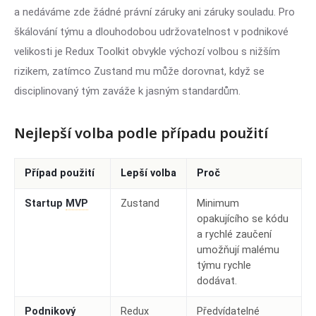
a nedáváme zde žádné právní záruky ani záruky souladu. Pro
škálování týmu a dlouhodobou udržovatelnost v podnikové
velikosti je Redux Toolkit obvykle výchozí volbou s nižším
rizikem, zatímco Zustand mu může dorovnat, když se
disciplinovaný tým zaváže k jasným standardům.
Nejlepší volba podle případu použití
Případ použití
Lepší volba
Proč
Startup
MVP
Zustand
Minimum
opakujícího se kódu
a rychlé zaučení
umožňují malému
týmu rychle
dodávat.
Podnikový
Redux
Předvídatelné