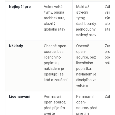
Nejlepší pro
Velmi velké
Malé až
Záleží
týmy, přísná
střední
veliko
architektura,
týmy,
týmu 
složitý
dashboardy,
složit
globální stav
jednoduchý
stavu
sdílený stav
Náklady
Obecně open-
Obecně
Zusta
source, bez
open-
pro ni
licenčního
source, bez
počát
poplatku;
licenčního
nákla
nákladem je
poplatku;
opakující se
nákladem je
kód a zaučení
disciplína ve
velkém
Licencování
Permisivní
Permisivní
Záleží
open-source;
open-
před přijetím
source; před
ověřte
přijetím