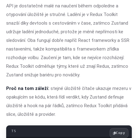
API je dostatečně malé na naučení během odpoledne a
otypování úložiště je stručné. Ladění je v Redux Toolkit
snazší díky devtools s cestováním v čase, zatímco Zustand
udržuje ladění jednoduché, protože je méně nepřímosti ke
sledování. Oba fungují dobře napříč React frameworky a SSR
nastaveními, takže kompatibilita s frameworkem zřídka
rozhoduje volbu. Zaučení je tam, kde se nejvíce rozcházejí:
Redux Toolkit odměňuje týmy, které už znají Redux, zatímco
Zustand snižuje bariéru pro nováčky.
Proč na tom záleží:
stejné úložiště čítače ukazuje mezeru v
opakujícím se kódu, která řídí verdikt, kdy Zustand definuje
úložiště a hook na pár řádků, zatímco Redux Toolkit přidává
slice, úložiště a provider.
Copy