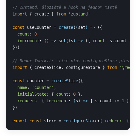
// Zustand: úložiště a hook na jednom místě
import
 { create } 
from
'zustand'
const
 useCounter = 
create
(
(
set
) =>
 ({

count
: 
0
,

increment
: 
() =>
set
(
(
s
) =>
 ({ 
count
: s.
count
 + 
}))

// Redux Toolkit: slice plus configureStore plus P
import
 { createSlice, configureStore } 
from
'@redu
const
 counter = 
createSlice
({

name
: 
'counter'
,

initialState
: { 
count
: 
0
 },

reducers
: { 
increment
: 
(
s
) =>
 { s.
count
 += 
1
 } },
})

export
const
 store = 
configureStore
({ 
reducer
: { 
c