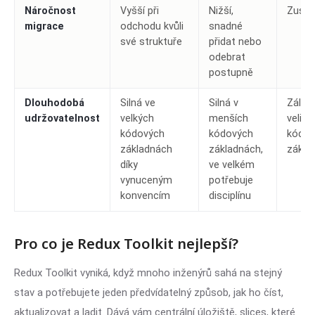
Náročnost
Vyšší při
Nižší,
Zusta
migrace
odchodu kvůli
snadné
své struktuře
přidat nebo
odebrat
postupně
Dlouhodobá
Silná ve
Silná v
Záleží
udržovatelnost
velkých
menších
veliko
kódových
kódových
kódov
základnách
základnách,
zákla
díky
ve velkém
vynuceným
potřebuje
konvencím
disciplínu
Pro co je Redux Toolkit nejlepší?
Redux Toolkit vyniká, když mnoho inženýrů sahá na stejný
stav a potřebujete jeden předvídatelný způsob, jak ho číst,
aktualizovat a ladit. Dává vám centrální úložiště, slices, které