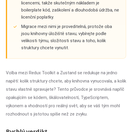
licencemi, takže skutečným nákladem je
boilerplate kód, zaškolení a dlouhodobá údržba, ne
licenční poplatky.
Migrace mezi nimi je proveditelná, protože oba
jsou knihovny úložiště stavu; vybírejte podle
velikosti týmu, složitosti stavu a toho, kolik
struktury chcete vynutit.
Volba mezi Redux Toolkit a Zustand se redukuje na jedno
napětí: kolik struktury chcete, aby knihovna vynucovala, a kolik
stavu vlastně spravujete? Tento průvodce je srovnává napříč
opakujícím se kódem, škálovatelností, TypeScriptem,
výkonem a vhodností pro reálný svět, aby se váš tým mohl
rozhodnout s jistotou spíše než ze zvyku.
Rychlý verdikt