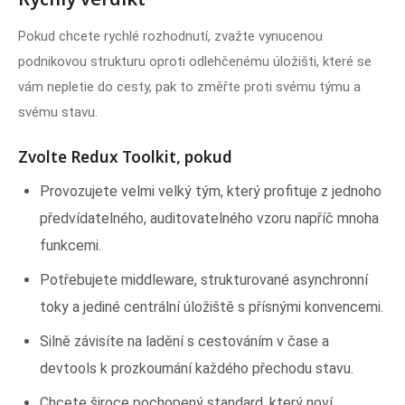
Pokud chcete rychlé rozhodnutí, zvažte vynucenou
podnikovou strukturu oproti odlehčenému úložišti, které se
vám nepletie do cesty, pak to změřte proti svému týmu a
svému stavu.
Zvolte Redux Toolkit, pokud
Provozujete velmi velký tým, který profituje z jednoho
předvídatelného, auditovatelného vzoru napříč mnoha
funkcemi.
Potřebujete middleware, strukturované asynchronní
toky a jediné centrální úložiště s přísnými konvencemi.
Silně závisíte na ladění s cestováním v čase a
devtools k prozkoumání každého přechodu stavu.
Chcete široce pochopený standard, který noví