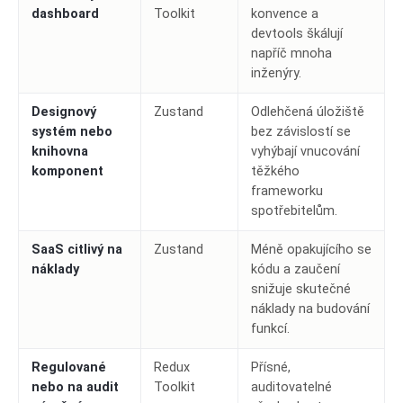
dashboard
Toolkit
konvence a
devtools škálují
napříč mnoha
inženýry.
Designový
Zustand
Odlehčená úložiště
systém nebo
bez závislostí se
knihovna
vyhýbají vnucování
komponent
těžkého
frameworku
spotřebitelům.
SaaS citlivý na
Zustand
Méně opakujícího se
náklady
kódu a zaučení
snižuje skutečné
náklady na budování
funkcí.
Regulované
Redux
Přísné,
nebo na audit
Toolkit
auditovatelné