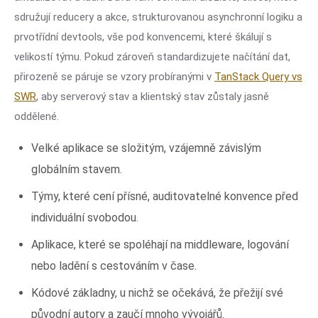
sdružují reducery a akce, strukturovanou asynchronní logiku a
prvotřídní devtools, vše pod konvencemi, které škálují s
velikostí týmu. Pokud zároveň standardizujete načítání dat,
přirozeně se páruje se vzory probíranými v
TanStack Query vs
SWR
, aby serverový stav a klientský stav zůstaly jasně
oddělené.
Velké aplikace se složitým, vzájemně závislým
globálním stavem.
Týmy, které cení přísné, auditovatelné konvence před
individuální svobodou.
Aplikace, které se spoléhají na middleware, logování
nebo ladění s cestováním v čase.
Kódové základny, u nichž se očekává, že přežijí své
původní autory a zaučí mnoho vývojářů.