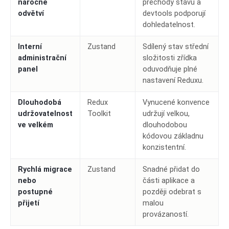
náročné
přechody stavu a
odvětví
devtools podporují
dohledatelnost.
Interní
Zustand
Sdílený stav střední
administrační
složitosti zřídka
panel
oduvodňuje plné
nastavení Reduxu.
Dlouhodobá
Redux
Vynucené konvence
udržovatelnost
Toolkit
udržují velkou,
ve velkém
dlouhodobou
kódovou základnu
konzistentní.
Rychlá migrace
Zustand
Snadné přidat do
nebo
části aplikace a
postupné
později odebrat s
přijetí
malou
provázaností.