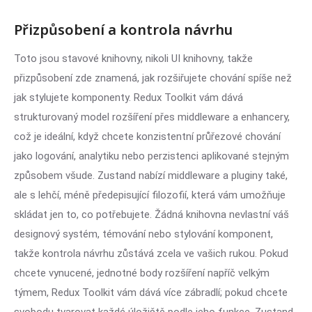
Přizpůsobení a kontrola návrhu
Toto jsou stavové knihovny, nikoli UI knihovny, takže
přizpůsobení zde znamená, jak rozšiřujete chování spíše než
jak stylujete komponenty. Redux Toolkit vám dává
strukturovaný model rozšíření přes middleware a enhancery,
což je ideální, když chcete konzistentní průřezové chování
jako logování, analytiku nebo perzistenci aplikované stejným
způsobem všude. Zustand nabízí middleware a pluginy také,
ale s lehčí, méně předepisující filozofií, která vám umožňuje
skládat jen to, co potřebujete. Žádná knihovna nevlastní váš
designový systém, témování nebo stylování komponent,
takže kontrola návrhu zůstává zcela ve vašich rukou. Pokud
chcete vynucené, jednotné body rozšíření napříč velkým
týmem, Redux Toolkit vám dává více zábradlí; pokud chcete