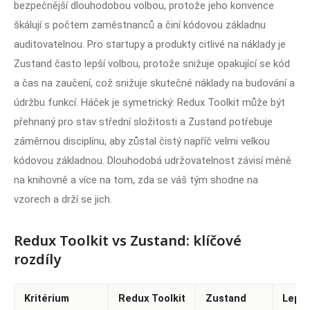
bezpečnější dlouhodobou volbou, protože jeho konvence
škálují s počtem zaměstnanců a činí kódovou základnu
auditovatelnou. Pro startupy a produkty citlivé na náklady je
Zustand často lepší volbou, protože snižuje opakující se kód
a čas na zaučení, což snižuje skutečné náklady na budování a
údržbu funkcí. Háček je symetrický: Redux Toolkit může být
přehnaný pro stav střední složitosti a Zustand potřebuje
záměrnou disciplínu, aby zůstal čistý napříč velmi velkou
kódovou základnou. Dlouhodobá udržovatelnost závisí méně
na knihovně a více na tom, zda se váš tým shodne na
vzorech a drží se jich.
Redux Toolkit vs Zustand: klíčové
rozdíly
Kritérium
Redux Toolkit
Zustand
Lepší