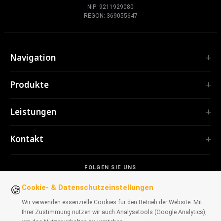
NIP: 9211929080
REGON: 369055647
Navigation
Start
Produkte
Leistungen
ERWEITERUNGEN
Portfolio
Leistungen
TubePilot
Über uns
ClickClean
Individuelle Software
Produkte
Kontakt
Alle Erweiterungen →
Webanwendungen
Werkzeuge
TOOLS
contact@polprog.pl
Mobile Apps
Kontakt
CodeMap
FOLGEN SIE UNS
Warschau, Polen
Browser-Erweiterungen
WISSEN
ReleaseBoard
Cookie- & Datenschutzeinstellungen
KI-Tools
IT-Beratung
🍪
Alle Tools →
Frontend
Früheres Portfolio
Wir verwenden essenzielle Cookies für den Betrieb der Website. Mit
WEBSEITEN
Ihrer Zustimmung nutzen wir auch Analysetools (Google Analytics),
Entwickler-Tools
VERFÜGBAR FÜR BROWSER