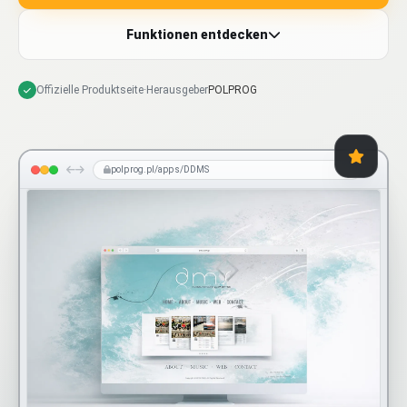
Funktionen entdecken
Offizielle Produktseite
·
Herausgeber
POLPROG
polprog.pl/apps/DDMS