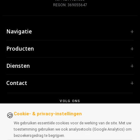
REGON: 369055647
Navigatie
Home
Producten
Diensten
EXTENSIES
Portfolio
Diensten
TubePilot
Over ons
ClickClean
Software op maat
Producten
Contact
Alle extensies →
Webapplicaties
Hulpmiddelen
TOOLS
contact@polprog.pl
Mobile Apps
Contact
CodeMap
VOLG ONS
Warschau, Polen
Browserextensies
BLOG
ReleaseBoard
Cookie- & privacy-instellingen
AI-tools
IT-advies
🍪
Alle tools →
Frontend
Legacy-portfolio
We gebruiken essentiële cookies voor de werking van de site. Met uw
WEBSITES
toestemming gebruiken we ook analysetools (Google Analytics) om
Ontwikkeltools
BESCHIKBAAR VOOR BROWSERS
CosmoLapse
bezoekersgedrag te begrijpen.