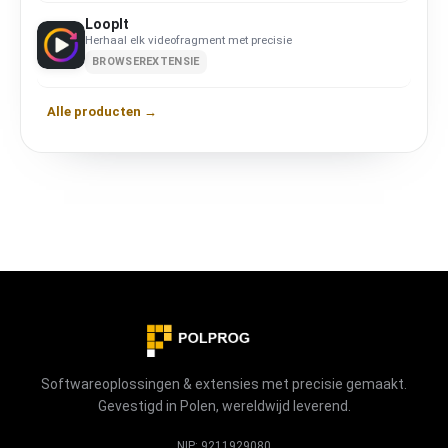
LoopIt
Herhaal elk videofragment met precisie
BROWSEREXTENSIE
Alle producten →
Softwareoplossingen & extensies met precisie gemaakt.
Gevestigd in Polen, wereldwijd leverend.
NIP: 9211929080