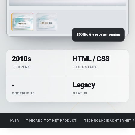
Officiële productpagina
2010s
HTML / CSS
TIJDPERK
TECH-STACK
-
Legacy
ONDERHOUD
STATUS
OVER
TOEGANG TOT HET PRODUCT
TECHNOLOGIE ACHTER HET 