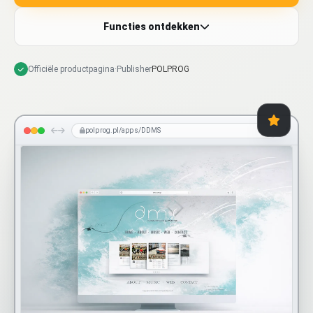
Functies ontdekken
Officiële productpagina
·
Publisher
POLPROG
polprog.pl/apps/DDMS