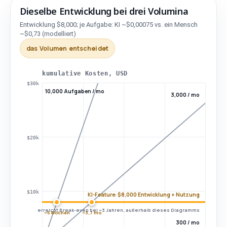
Dieselbe Entwicklung bei drei Volumina
Entwicklung $8,000; je Aufgabe: KI ~$0,00075 vs. ein Mensch
Volumen
Break-even
~$0,73
(modelliert)
das Volumen entscheidet
10,000 Aufgaben / mo
10,000 Aufgaben / mo: ~5 W
3,000 Aufgaben / mo
3,000 Aufgaben / mo: ~3,7 m
kumulative Kosten, USD
$30k
10,000 Aufgaben / mo
300 Aufgaben / mo
300 Aufgaben / mo: ~3 yr
3,000 / mo
Dieselbe Entwicklung bei drei Volumina
$20k
$10k
KI-Feature: $8,000 Entwicklung + Nutzung
erreicht Break-even bei ~3 Jahren, außerhalb dieses Diagramms
~5 Wochen
~3,7 mo
300 / mo