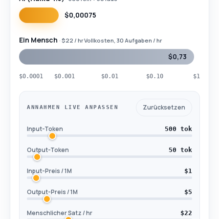
$0,00075
Menschen vs. KI
~978×
Was eine Aufgabe kostet
Ein Mensch
· $22 / hr Vollkosten, 30 Aufgaben / hr
$0,73
$0.0001
$0.001
$0.01
$0.10
$1
Zurücksetzen
ANNAHMEN LIVE ANPASSEN
Input-Token
500 tok
Output-Token
50 tok
Input-Preis / 1M
$1
Output-Preis / 1M
$5
Menschlicher Satz / hr
$22