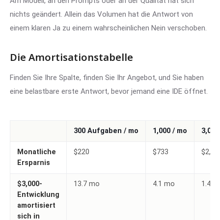
Am Modell, an den Prompts oder an der Qualität hat sich
nichts geändert. Allein das Volumen hat die Antwort von
einem klaren Ja zu einem wahrscheinlichen Nein verschoben.
Die Amortisationstabelle
Finden Sie Ihre Spalte, finden Sie Ihr Angebot, und Sie haben
eine belastbare erste Antwort, bevor jemand eine IDE öffnet.
300 Aufgaben / mo
1,000 / mo
3,000
Monatliche
$220
$733
$2,19
Ersparnis
$3,000-
13.7 mo
4.1 mo
1.4 m
Entwicklung
amortisiert
sich in