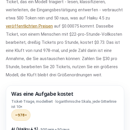
Ticket, das ein Modell triagiert - lesen, klassifizieren,
weiterleiten, die Eingangsbestätigung entwerfen - verbraucht
etwa 500 Token rein und 50 raus, was auf Haiku 4.5 zu
veröffentlichten Preisen
auf $0.00075 kommt. Dasselbe
Ticket, von einem Menschen mit $22-pro-Stunde-Vollkosten
bearbeitet, dreißig Tickets pro Stunde, kostet $0.73. Das ist
eine Kluft von rund 978-mal, und jede Zahl darin ist eine
Annahme, die Sie austauschen können: Zahlen Sie $30 pro
Stunde, bearbeiten Sie 20 Tickets, nutzen Sie ein größeres
Modell, die Kluft bleibt drei Größenordnungen weit.
Was eine Aufgabe kostet
Ticket-Triage, modelliert
· logarithmische Skala, jede Gitterlinie
Aufgabe
Kosten / Aufgabe
ist 10×
~978×
KI · Haiku 4.5
$0,00075
Ein Mensch
$0,73
AI (Haiku 4.5)
· 500 rein + 50 raus