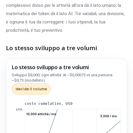
complessivo diviso per le attività all'ora dà il lato umano; la
matematica dei token dà il lato AI. Tre variabili, una divisione,
e ognuna è tua da correggere: i tuoi stipendi, la tua
produttività, il tuo preventivo.
Lo stesso sviluppo a tre volumi
Lo stesso sviluppo a tre volumi
Sviluppo $8,000; ogni attività: AI ~$0,00075 vs una persona
Volume
Break-even
~$0,73
(modellato)
decide il volume
10,000 attività / mo
10,000 attività / mo: ~5 settima
3,000 attività / mo
3,000 attività / mo: ~3,7 mo
costo cumulativo, USD
$30k
10,000 attività / mo
300 attività / mo
300 attività / mo: ~3 yr
3,000 / mo
Lo stesso sviluppo a tre volumi