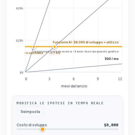
$20k
$10k
Funzione AI: $8,000 di sviluppo + utilizzo
raggiunge il break-even a ~3 anni, fuori da questo grafico
~5 settimane
~3,7 mo
300 / mo
$0
0
3
6
9
12
mesi dal lancio
MODIFICA LE IPOTESI IN TEMPO REALE
Reimposta
Costo di sviluppo
$8,000