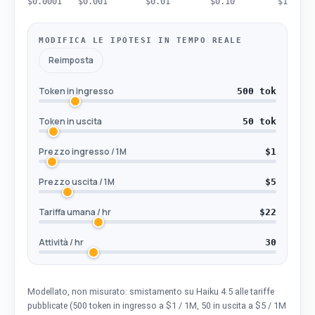
$0.0001
$0.001
$0.01
$0.10
$1
MODIFICA LE IPOTESI IN TEMPO REALE
Reimposta
Token in ingresso
500 tok
Token in uscita
50 tok
Prezzo ingresso / 1M
$1
Prezzo uscita / 1M
$5
Tariffa umana / hr
$22
Attività / hr
30
Modellato, non misurato: smistamento su Haiku 4.5 alle tariffe
pubblicate (500 token in ingresso a $1 / 1M, 50 in uscita a $5 / 1M