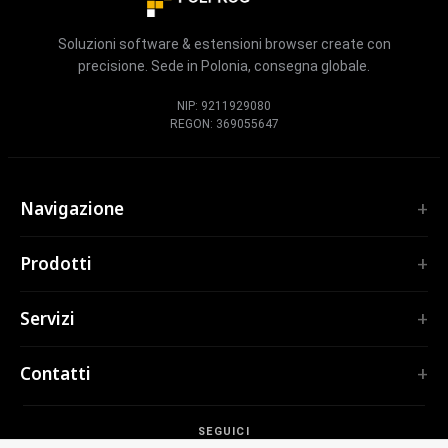
Soluzioni software & estensioni browser create con
precisione. Sede in Polonia, consegna globale.
NIP: 9211929080
REGON: 369055647
Navigazione
Home
Prodotti
Servizi
ESTENSIONI
Portfolio
Servizi
TubePilot
Chi siamo
ClickClean
Software su misura
Prodotti
Contatti
Tutte le estensioni →
Applicazioni web
Strumenti
STRUMENTI
contact@polprog.pl
Mobile Apps
Contatti
CodeMap
SEGUICI
Varsavia, Polonia
Estensioni browser