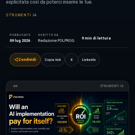
esplicitata così da poterci inserire le tue.
STRUMENTI IA
PUBBLICATO
SCRITTO DA
9
min di lettura
09 lug 2026
Redazione POLPROG
Condividi
Copia link
X
LinkedIn
STRUMENTI IA