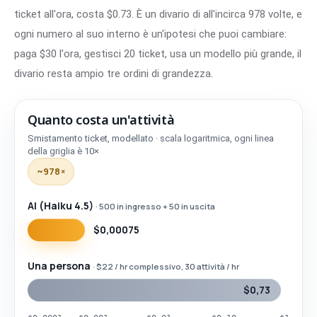
ticket all'ora, costa $0.73. È un divario di all'incirca 978 volte, e
ogni numero al suo interno è un'ipotesi che puoi cambiare:
paga $30 l'ora, gestisci 20 ticket, usa un modello più grande, il
divario resta ampio tre ordini di grandezza.
Quanto costa un'attività
Smistamento ticket, modellato
· scala logaritmica, ogni linea
Attività
Costo / attività
della griglia è 10×
~978×
AI · Haiku 4.5
$0,00075
Una persona
$0,73
AI (Haiku 4.5)
· 500 in ingresso + 50 in uscita
$0,00075
Persone vs AI
~978×
Quanto costa un'attività
Una persona
· $22 / hr complessivo, 30 attività / hr
$0,73