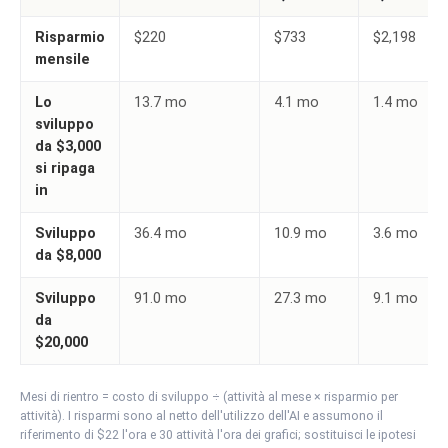
Risparmio
$220
$733
$2,198
mensile
Lo
13.7 mo
4.1 mo
1.4 mo
sviluppo
da $3,000
si ripaga
in
Sviluppo
36.4 mo
10.9 mo
3.6 mo
da $8,000
Sviluppo
91.0 mo
27.3 mo
9.1 mo
da
$20,000
Mesi di rientro = costo di sviluppo ÷ (attività al mese × risparmio per
attività). I risparmi sono al netto dell'utilizzo dell'AI e assumono il
riferimento di $22 l'ora e 30 attività l'ora dei grafici; sostituisci le ipotesi