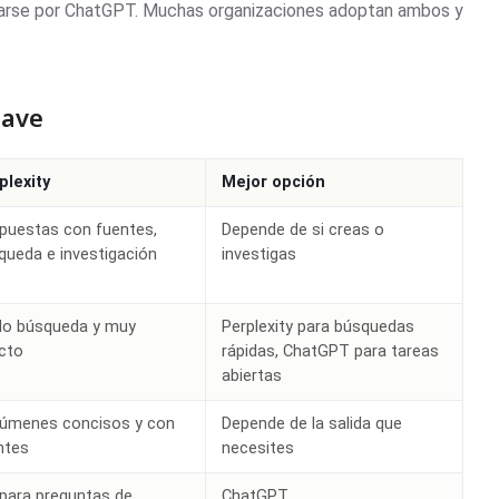
inarse por ChatGPT. Muchas organizaciones adoptan ambos y
lave
plexity
Mejor opción
puestas con fuentes,
Depende de si creas o
queda e investigación
investigas
ilo búsqueda y muy
Perplexity para búsquedas
ecto
rápidas, ChatGPT para tareas
abiertas
úmenes concisos y con
Depende de la salida que
ntes
necesites
l para preguntas de
ChatGPT