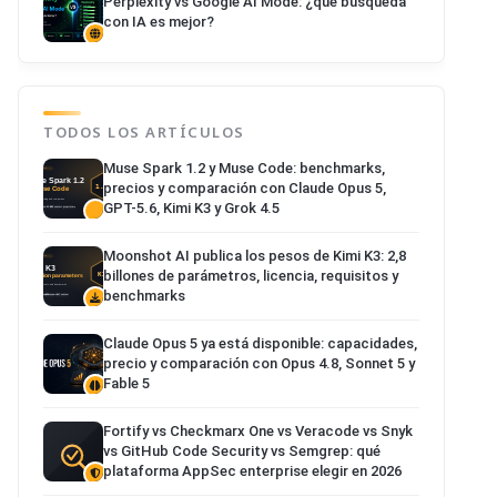
Perplexity vs Google AI Mode: ¿qué búsqueda
con IA es mejor?
TODOS LOS ARTÍCULOS
Muse Spark 1.2 y Muse Code: benchmarks,
precios y comparación con Claude Opus 5,
GPT-5.6, Kimi K3 y Grok 4.5
Moonshot AI publica los pesos de Kimi K3: 2,8
billones de parámetros, licencia, requisitos y
benchmarks
Claude Opus 5 ya está disponible: capacidades,
precio y comparación con Opus 4.8, Sonnet 5 y
Fable 5
Fortify vs Checkmarx One vs Veracode vs Snyk
vs GitHub Code Security vs Semgrep: qué
plataforma AppSec enterprise elegir en 2026