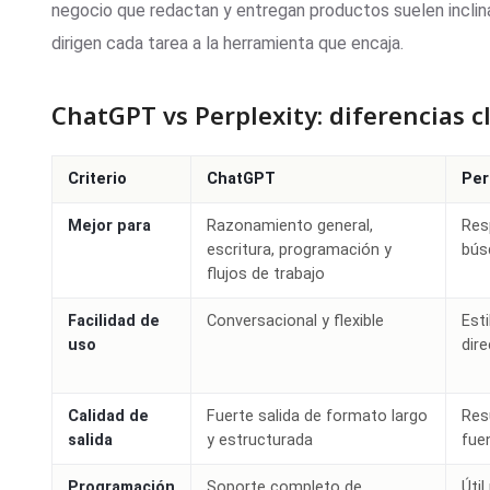
negocio que redactan y entregan productos suelen incl
dirigen cada tarea a la herramienta que encaja.
ChatGPT vs Perplexity: diferencias c
Criterio
ChatGPT
Per
Mejor para
Razonamiento general,
Res
escritura, programación y
bús
flujos de trabajo
Facilidad de
Conversacional y flexible
Est
uso
dir
Calidad de
Fuerte salida de formato largo
Res
salida
y estructurada
fue
Programación
Soporte completo de
Úti