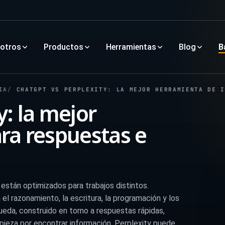
otros
Productos
Herramientas
Blog
B
IA
CHATGPT VS PERPLEXITY: LA MEJOR HERRAMIENTA DE IA PARA RESPUESTAS E 
y: la mejor
ra respuestas e
stán optimizados para trabajos distintos.
l razonamiento, la escritura, la programación y los
queda, construido en torno a respuestas rápidas,
empieza por encontrar información, Perplexity puede