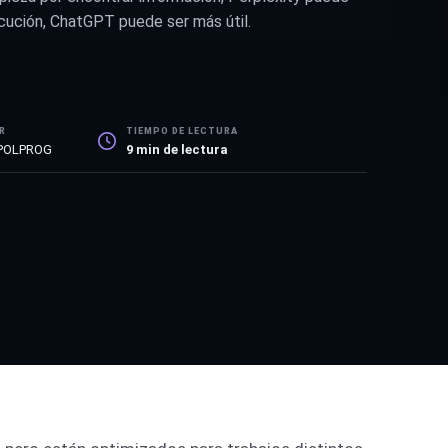
jecución, ChatGPT puede ser más útil.
R
TIEMPO DE LECTURA
 POLPROG
9
min de lectura