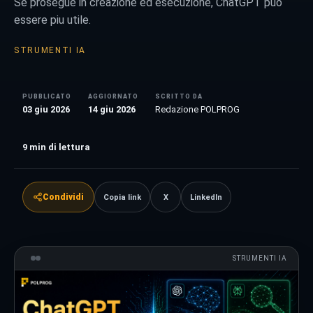
Se prosegue in creazione ed esecuzione, ChatGPT puo
essere piu utile.
STRUMENTI IA
PUBBLICATO
AGGIORNATO
SCRITTO DA
03 giu 2026
14 giu 2026
Redazione POLPROG
9
min di lettura
Condividi
Copia link
X
LinkedIn
STRUMENTI IA