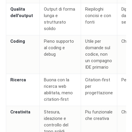
Qualita
Output di forma
Riepiloghi
Dipe
dell'output
lunga e
concisi e con
dall'
strutturato
fonti
serve
solido
Coding
Pieno supporto
Utile per
Chat
al coding e
domande sul
debug
codice, non
un compagno
IDE primario
Ricerca
Buona con la
Citation-first
Perpl
ricerca web
per
abilitata, meno
progettazione
citation-first
Creativita
Stesura,
Piu funzionale
Chat
ideazione e
che creativa
controllo del
tono solidi