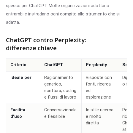
spesso per ChatGPT. Molte organizzazioni adottano
entrambi e instradano ogni compito allo strumento che si
adatta.
ChatGPT contro Perplexity:
differenze chiave
Criterio
ChatGPT
Perplexity
Scelt
Ideale per
Ragionamento
Risposte con
Dipen
generico,
fonti, ricerca
o fai
scrittura, coding
ed
e flussi di lavoro
esplorazione
Facilita
Conversazionale
In stile ricerca
Perpl
d'uso
e flessibile
e molto
ricer
diretta
Chat
attiv