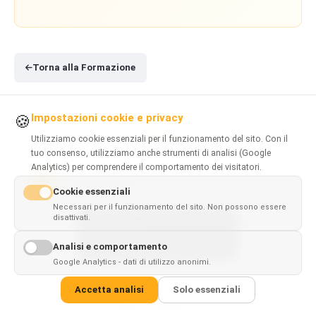
Torna alla Formazione
Impostazioni cookie e privacy
🍪
Utilizziamo cookie essenziali per il funzionamento del sito. Con il
IN QUESTA PAGINA
tuo consenso, utilizziamo anche strumenti di analisi (Google
Analytics) per comprendere il comportamento dei visitatori.
Verdetto rapido
1
Cookie essenziali
Necessari per il funzionamento del sito. Non possono essere
disattivati.
ChatGPT contro Perplexity: differenze chiave
2
This page is
✓
×
available in
English
Analisi e comportamento
Google Analytics - dati di utilizzo anonimi.
Per cosa e ideale ChatGPT?
3
Accetta analisi
Solo essenziali
Per cosa e ideale Perplexity?
4