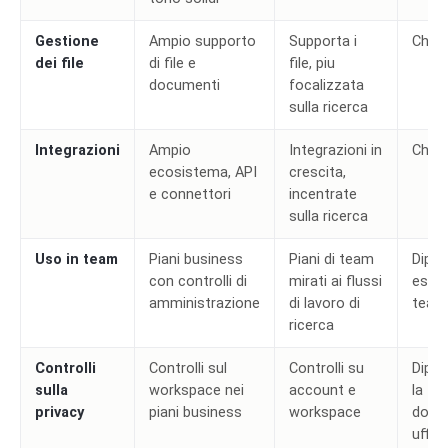
Gestione
Ampio supporto
Supporta i
Chat
dei file
di file e
file, piu
documenti
focalizzata
sulla ricerca
Integrazioni
Ampio
Integrazioni in
Chat
ecosistema, API
crescita,
e connettori
incentrate
sulla ricerca
Uso in team
Piani business
Piani di team
Dipen
con controlli di
mirati ai flussi
esige
amministrazione
di lavoro di
team
ricerca
Controlli
Controlli sul
Controlli su
Dipen
sulla
workspace nei
account e
la
privacy
piani business
workspace
docu
uffici