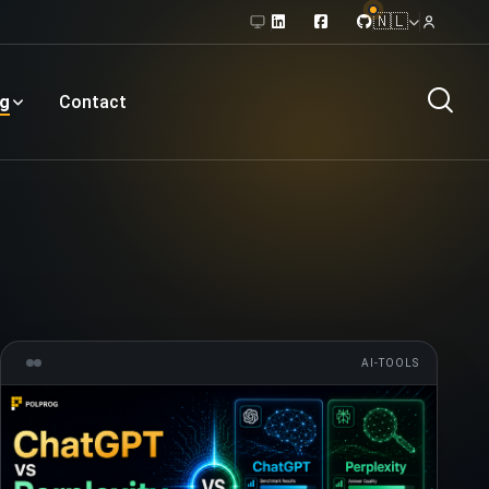
🇳🇱
og
Contact
AI-TOOLS