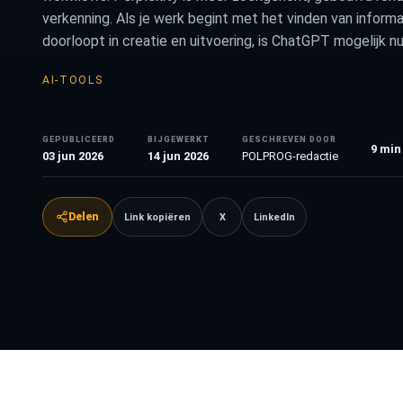
verkenning. Als je werk begint met het vinden van informat
doorloopt in creatie en uitvoering, is ChatGPT mogelijk nu
AI-TOOLS
GEPUBLICEERD
BIJGEWERKT
GESCHREVEN DOOR
9
min
03 jun 2026
14 jun 2026
POLPROG-redactie
Delen
Link kopiëren
X
LinkedIn