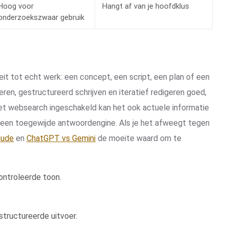
Hoog voor
Hangt af van je hoofdklus
onderzoekszwaar gebruik
t tot echt werk: een concept, een script, een plan of een
eren, gestructureerd schrijven en iteratief redigeren goed,
et websearch ingeschakeld kan het ook actuele informatie
n een toegewijde antwoordengine. Als je het afweegt tegen
aude
en
ChatGPT vs Gemini
de moeite waard om te
ontroleerde toon.
.
tructureerde uitvoer.