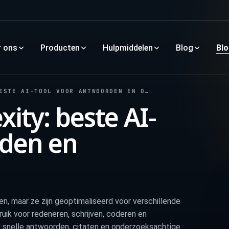
r ons
Producten
Hulpmiddelen
Blog
Bl
E AI-TOOL VOOR ANTWOORDEN EN ONDERZOEK
ity: beste AI-
rden en
, maar ze zijn geoptimaliseerd voor verschillende
uik voor redeneren, schrijven, coderen en
d snelle antwoorden, citaten en onderzoeksachtige