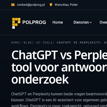
contact@polprog.pl
Warschau, Polen
Home
Diensten
Ove
HOME
BLOG
AI-TOOLS
CHATGPT VS PERPLEXITY: BEST
ChatGPT vs Perplex
tool voor antwoo
onderzoek
ChatGPT en Perplexity kunnen beide vragen beantwoorden
klussen. ChatGPT is een AI-assistent voor algemeen gebr
workflows. Perplexity is meer zoekgericht, gebouwd ron