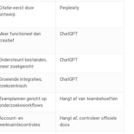
Citatie-eerst door
Perplexity
ontwerp
Meer functioneel dan
ChatGPT
creatief
Ondersteunt bestanden,
ChatGPT
meer zoekgericht
Groeiende integraties,
ChatGPT
zoekcentrisch
Teamplannen gericht op
Hangt af van teambehoeften
onderzoeksworkflows
Account- en
Hangt af, controleer officiele
werkruimtecontroles
docs