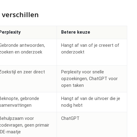
 verschillen
Perplexity
Betere keuze
Gebronde antwoorden,
Hangt af van of je creeert of
zoeken en onderzoek
onderzoekt
Zoekstijl en zeer direct
Perplexity voor snelle
opzoekingen, ChatGPT voor
open taken
Beknopte, gebronde
Hangt af van de uitvoer die je
samenvattingen
nodig hebt
Behulpzaam voor
ChatGPT
codevragen, geen primair
IDE-maatje