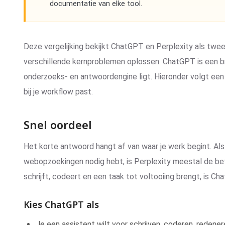
documentatie van elke tool.
Deze vergelijking bekijkt ChatGPT en Perplexity als twe
verschillende kernproblemen oplossen. ChatGPT is een bre
onderzoeks- en antwoordengine ligt. Hieronder volgt een
bij je workflow past.
Snel oordeel
Het korte antwoord hangt af van waar je werk begint. Als
webopzoekingen nodig hebt, is Perplexity meestal de bete
schrijft, codeert en een taak tot voltooiing brengt, is C
Kies ChatGPT als
Je een assistent wilt voor schrijven, coderen, redene