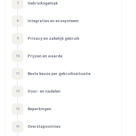
Gebruiksgemak
7
Integraties en ecosysteem
8
Privacy en zakelijk gebruik
9
Prijzen en waarde
10
Beste keuze per gebruikssituatie
11
Voor- en nadelen
12
Beperkingen
13
Overstapnotities
14