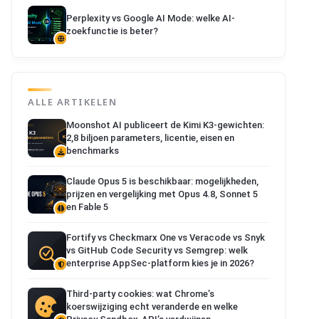
Perplexity vs Google AI Mode: welke AI-
zoekfunctie is beter?
ALLE ARTIKELEN
Moonshot AI publiceert de Kimi K3-gewichten:
2,8 biljoen parameters, licentie, eisen en
benchmarks
Claude Opus 5 is beschikbaar: mogelijkheden,
prijzen en vergelijking met Opus 4.8, Sonnet 5
en Fable 5
Fortify vs Checkmarx One vs Veracode vs Snyk
vs GitHub Code Security vs Semgrep: welk
enterprise AppSec-platform kies je in 2026?
Third-party cookies: wat Chrome’s
koerswijziging echt veranderde en welke