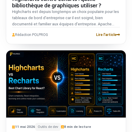
bibliothèque de graphiques utiliser ?
Highcharts est depuis longtemps un choix populaire pour les
tableaux de bord d'entreprise car il est soigné, bien
documenté et familier aux équipes d'entreprise. Apache
ECharts est une puissante alternative open source avec des
Rédaction POLPROG
Lire l'article
types de graphiques riches, une forte personnalisation et
une licence permissive. La décision se résume souvent à
une question simple : votre entreprise valorise-t-elle le
support commercial et la familiarité, ou voulez-vous réduire
le coût de licence tout en gardant des capacités de
visualisation avancées pour des tableaux de bord interactifs
complexes ?
11
mai
2026
Outils de dev
8
min de lecture