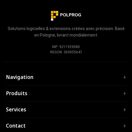
Solutions logicielles & extensions créées avec précision. Basé
en Pologne, livrant mondialement.
NIP: 9211929080
REGON: 369055647
Navigation
Accueil
Produits
Services
EXTENSIONS
Portfolio
Services
TubePilot
À propos
ClickClean
Logiciel sur mesure
Produits
Contact
Toutes les extensions →
Applications web
Outils