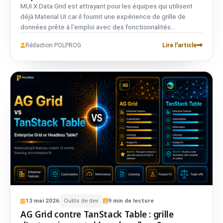
MUI X Data Grid est attrayant pour les équipes qui utilisent
déjà Material UI car il fournit une expérience de grille de
données prête à l'emploi avec des fonctionnalités
commerciales avancées. TanStack Table est un moteur de
Rédaction POLPROG
Lire l'article
tableau headless qui donne aux équipes un contrôle total sur
le balisage, le style et le comportement sans imposer d'UI
spécifique. Le meilleur choix dépend de si votre équipe veut
une grille d'entreprise packagée ou une fondation de tableau
flexible que vous pouvez façonner autour de votre produit.
13
mai
2026
Outils de dev
9
min de lecture
AG Grid contre TanStack Table : grille