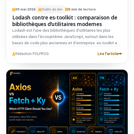
09
mai
2026
Outils de dev
8
min de lecture
Lodash contre es-toolkit : comparaison de
bibliothèques d'utilitaires modernes
Lodash est l'une des bibliothèques d'utilitaires les plus
utilisées dans l'écosystème JavaScript, surtout dans les
bases de code plus anciennes et d'entreprise. es-toolkit est
une alternative moderne construite autour de TypeScript,
Rédaction POLPROG
Lire l'article
des modules ES, du tree-shaking et de bundles plus petits.
La question n'est pas de savoir si Lodash fonctionne encore.
Il le fait. La meilleure question est de savoir si votre projet a
encore besoin du poids et des schémas hérités qui
l'accompagnent, ou si une option plus allégée et axée types
convient mieux à votre stack en 2026.