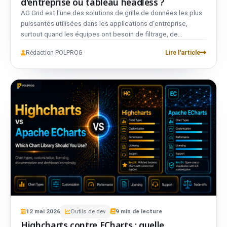
d'entreprise ou tableau headless ?
AG Grid est l'une des solutions de grille de données les plus
puissantes utilisées dans les applications d'entreprise,
surtout quand les équipes ont besoin de filtrage, de
regroupement, de tableaux croisés et d'un comportement
Rédaction POLPROG
Lire l'article
de type tableur avancés. TanStack Table adopte l'approche
inverse : il vous donne la logique des tableaux sans contrôler
votre UI. Si votre produit a besoin d'une grille d'entreprise
complète, AG Grid peut en valoir la peine. Si vous avez
besoin de tableaux sur mesure sans la charge d'une licence
d'entreprise, TanStack Table peut être la fondation la plus
avisée.
12
mai
2026
Outils de dev
9
min de lecture
Highcharts contre ECharts : quelle