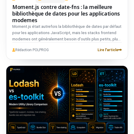
Moment.js contre date-fns : la meilleure
bibliothèque de dates pour les applications
modernes
Moment.js était autrefois la bibliothèque de dates par défaut
pour les applications JavaScript, mais les stacks frontend
modernes ont généralement besoin d'outils plus petits, plus
modulaires et plus tree-shakeables. date-fns fournit les
Rédaction POLPROG
Lire l'article
utilitaires de date comme des fonctions indépendantes, ce
qui en fait un meilleur choix pour de nombreuses applications
modernes. La décision est généralement simple pour les
nouveaux projets : Moment.js peut rester dans le code
hérité, mais date-fns est souvent un meilleur choix pour le
nouveau développement.