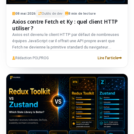
08
mai
2026
Outils de dev
8
min de lecture
Axios contre Fetch et Ky : quel client HTTP
utiliser ?
Axios est devenu le client HTTP par défaut de nombreuses
équipes JavaScript car il offrait une API propre avant que
Fetch ne devienne la primitive standard du navigateur.
Aujourd'hui, de nombreuses équipes peuvent utiliser Fetch
Rédaction POLPROG
Lire l'article
natif directement ou choisir Ky, un petit wrapper qui ajoute du
confort sans tout le poids d'Axios. Le bon choix dépend de
si vous avez réellement besoin de fonctionnalités
spécifiques à Axios comme les intercepteurs et les
wrappers existants, ou si une couche de requêtes plus
légère et moderne convient mieux à votre application.