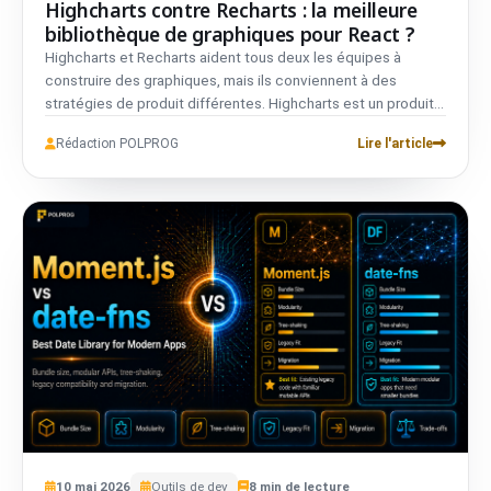
Highcharts contre Recharts : la meilleure
bibliothèque de graphiques pour React ?
Highcharts et Recharts aident tous deux les équipes à
construire des graphiques, mais ils conviennent à des
stratégies de produit différentes. Highcharts est un produit
de création de graphiques mature avec des fonctionnalités
Rédaction POLPROG
Lire l'article
soignées et une licence commerciale pour de nombreux
usages professionnels. Recharts est une bibliothèque de
graphiques axée React qui paraît naturelle dans les tableaux
de bord basés sur des composants et est souvent plus
simple pour les équipes produit qui construisent déjà en
React. Le bon choix dépend de la complexité des
graphiques, des contraintes de licence et du degré de
contrôle que vous voulez dans votre base de code React.
10
mai
2026
Outils de dev
8
min de lecture