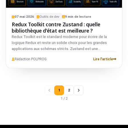
07
mai
2026
Outils de dev
9
min de lecture
Redux Toolkit contre Zustand : quelle
bibliothèque d'état est meilleure ?
Redux Toolkit est le standard moderne pour écrire de la
logique Redux et reste un solide choix pour les grandes
applications aux schémas stricts. Zustand est une
bibliothèque de gestion d'état plus petite et plus simple
Rédaction POLPROG
Lire l'article
avec une API axée hooks et bien moins de code répétitif. La
décision ne porte pas sur quelle bibliothèque est plus
populaire. Elle porte sur le fait que votre équipe ait besoin
d'une structure d'entreprise explicite ou d'un store léger qui
reste hors du chemin.
1
2
1 / 2