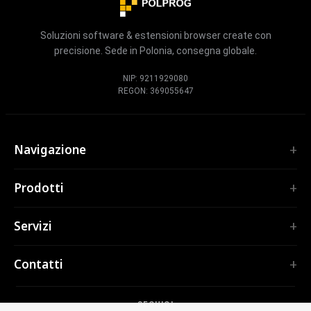
Soluzioni software & estensioni browser create con
precisione. Sede in Polonia, consegna globale.
NIP: 9211929080
REGON: 369055647
Navigazione
Home
Prodotti
Servizi
ESTENSIONI
Portfolio
Servizi
TubePilot
Chi siamo
ClickClean
Software su misura
Prodotti
Contatti
Tutte le estensioni →
Applicazioni web
Strumenti
STRUMENTI
contact@polprog.pl
Mobile Apps
Contatti
CodeMap
SEGUICI
Varsavia, Polonia