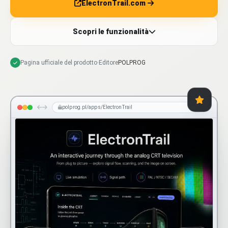
ElectronTrail.com
Scopri le funzionalità
Pagina ufficiale del prodotto
·
Editore
POLPROG
polprog.pl/apps/ElectronTrail