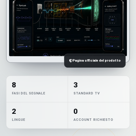
Pagina ufficiale del prodotto
8
3
FASI DEL SEGNALE
STANDARD TV
2
0
LINGUE
ACCOUNT RICHIESTO