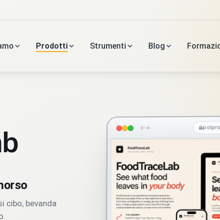
iamo
Prodotti
Strumenti
Blog
Formazi
ab
polpr
morso
si cibo, bevanda
o.