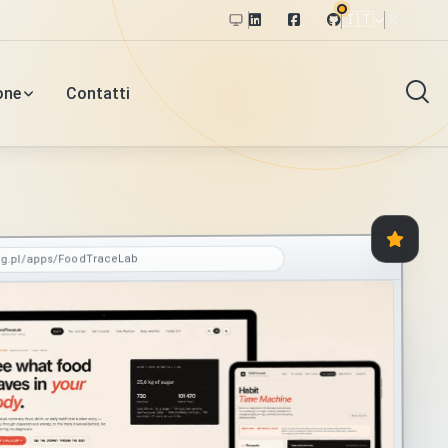
🇮🇹
one
Contatti
og.pl/apps/FoodTraceLab