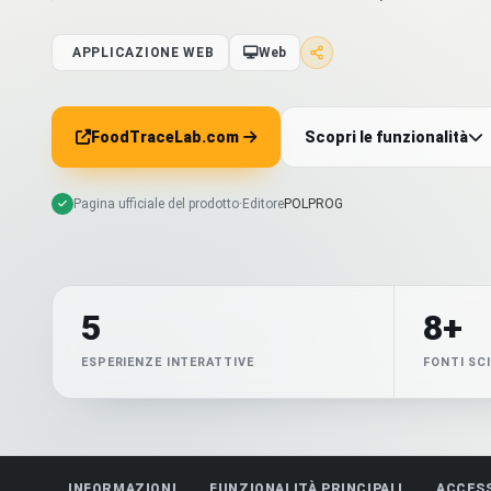
APPLICAZIONE WEB
Web
FoodTraceLab.com
Scopri le funzionalità
Pagina ufficiale del prodotto
·
Editore
POLPROG
5
8+
ESPERIENZE INTERATTIVE
FONTI SC
INFORMAZIONI
FUNZIONALITÀ PRINCIPALI
ACCES